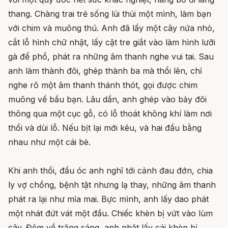
thang. Chàng trai trẻ sống lủi thủi một mình, làm bạn
với chim và muông thú. Anh đã lấy một cây nứa nhỏ,
cắt lỗ hình chữ nhật, lấy cật tre giắt vào làm hình lưỡi
gà để phổ, phát ra những âm thanh nghe vui tai. Sau
anh làm thành đôi, ghép thành ba mà thổi lên, chỉ
nghe rõ một âm thanh thánh thót, gọi được chim
muông về bầu bạn. Lâu dần, anh ghép vào bảy đôi
thông qua một cục gỗ, có lỗ thoát không khí làm nơi
thổi và dùi lỗ. Nếu bịt lại mới kêu, và hai đầu bằng
nhau như một cái bè.
Khi anh thổi, đầu óc anh nghĩ tới cảnh đau đớn, chia
ly vợ chồng, bệnh tật nhưng lạ thay, những âm thanh
phát ra lại như mỉa mai. Bực mình, anh lấy dao phát
một nhát đứt vát một đầu. Chiếc khèn bị vứt vào lùm
cây. Đêm về trăng sáng, anh nhặt lấy cái khèn bị