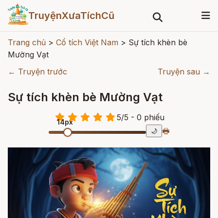
TruyệnXưaTíchCũ
Trang chủ
>
Cổ tích Việt Nam
>
Sự tích khèn bè
Mường Vạt
← Truyện trước
Truyện sau →
Sự tích khèn bè Mường Vạt
5
/
5
- 0
phiếu
14px
🖶
🌙