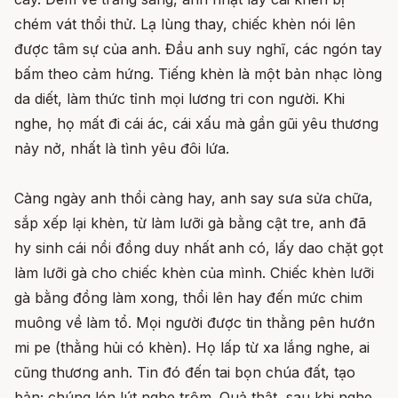
chém vát thổi thử. Lạ lùng thay, chiếc khèn nói lên
được tâm sự của anh. Đầu anh suy nghĩ, các ngón tay
bấm theo cảm hứng. Tiếng khèn là một bản nhạc lòng
da diết, làm thức tỉnh mọi lương tri con người. Khi
nghe, họ mất đi cái ác, cái xấu mà gần gũi yêu thương
nảy nở, nhất là tình yêu đôi lứa.
Càng ngày anh thổi càng hay, anh say sưa sửa chữa,
sắp xếp lại khèn, từ làm lưỡi gà bằng cật tre, anh đã
hy sinh cái nồi đồng duy nhất anh có, lấy dao chặt gọt
làm lưỡi gà cho chiếc khèn của mình. Chiếc khèn lưỡi
gà bằng đồng làm xong, thổi lên hay đến mức chim
muông về làm tổ. Mọi người được tin thằng pên hướn
mi pe (thằng hủi có khèn). Họ lấp từ xa lắng nghe, ai
cũng thương anh. Tin đó đến tai bọn chúa đất, tạo
bản; chúng lén lút nghe trộm. Quả thật, sau khi nghe