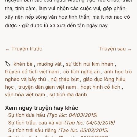
tha, tình cảm, làm vui nhộn các cuộc vui, góp phần
xây nên nếp sống văn hoá tinh thần, mà ít nơi nào có
được - giữ được từ xa xưa đến tận ngày nay.
← Truyện trước
Truyện sau →
🏷
khèn bè
,
mương vát
,
sự tích núi kim nhan
,
truyện cổ tích việt nam
,
cổ tích nghệ an
,
anh học trò
nghèo và bầy thú
,
núi tháp bút
,
giáo dục lòng hiếu
học
,
truyện dân gian việt nam
,
hoạt hình cổ tích
,
văn hóa việt nam
,
sự tích địa danh
Xem ngay truyện hay khác
Sự tích dưa hấu
(Tạo lúc: 04/03/2015)
Sự tích trầu, cau và vôi
(Tạo lúc: 04/03/2015)
Sự tích trái sầu riêng
(Tạo lúc: 05/03/2015)