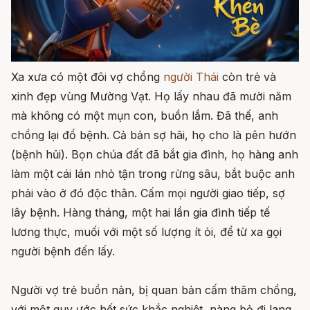
Xa xưa có một đôi vợ chồng
người Thái
còn trẻ và
xinh đẹp vùng Mường Vạt. Họ lấy nhau đã mười năm
mà không có một mụn con, buồn lắm. Đã thế, anh
chồng lại đổ bệnh. Cả bản sợ hãi, họ cho là pên hướn
(bệnh hủi). Bọn chúa đất đã bắt gia đình, họ hàng anh
làm một cái lán nhỏ tận trong rừng sâu, bắt buộc anh
phải vào ở đó độc thân. Cấm mọi người giao tiếp, sợ
lây bệnh. Hàng tháng, một hai lần gia đình tiếp tế
lương thực, muối với một số lượng ít ỏi, để từ xa gọi
người bệnh đến lấy.
Người vợ trẻ buồn nản, bị quan bản cấm thăm chồng,
với một quy ước hết sức khắc nghiệt, nàng bỏ đi lang