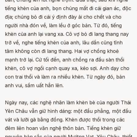
tiếng khèn của anh, bọn chúng mất đi cái gian ác, độc
địa; chúng bỏ đi cái ý định đày ải cho chết và cho
người nhà đón về, làm lều ở góc bản. Từ đó, tiếng
khèn của anh lại vang xa. Cô vợ bỏ đi lang thang nay
trở về, nghe tiếng khèn của anh, lâu dần cũng tĩnh
tâm không còn đi lang thang. Hai vợ chồng khoẻ
mạnh trở lại. Cứ tối đến, anh chồng ra đầu sàn thổi
khèn, cô vợ ngồi cạnh quay xa, kéo sợi. Anh dạy cho
con trai thổi và làm ra nhiều khèn. Từ ngày đó, bản
anh vui, sầm uất hẳn lên.
Ngày nay, các nghệ nhân làm khèn bè của người Thái
Yên Châu vẫn giữ hình dáng: một đầu phẳng, một đầu
vát và lưỡi gà bằng đồng. Khèn được thổi trong các
đêm liên hoan văn nghệ thôn bản. Tiếng khèn giữ
nguyên bản sắc của người Mường Vạt, Yêu Châu, thiết