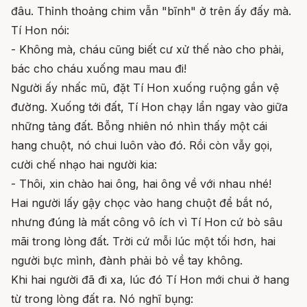
đâu. Thỉnh thoảng chim vẫn "bĩnh" ở trên ấy đấy mà.
Tí Hon nói:
- Không mà, cháu cũng biết cư xử thế nào cho phải,
bác cho cháu xuống mau mau đi!
Người ấy nhấc mũ, đặt Tí Hon xuống ruộng gần vệ
đường. Xuống tới đất, Tí Hon chạy lẩn ngay vào giữa
những tảng đất. Bỗng nhiên nó nhìn thấy một cái
hang chuột, nó chui luôn vào đó. Rồi còn vẫy gọi,
cười chế nhạo hai người kia:
- Thôi, xin chào hai ông, hai ông về với nhau nhé!
Hai người lấy gậy chọc vào hang chuột để bắt nó,
nhưng đúng là mất công vô ích vì Tí Hon cứ bò sâu
mãi trong lòng đất. Trời cứ mỗi lúc một tối hơn, hai
người bực mình, đành phải bỏ về tay không.
Khi hai người đã đi xa, lúc đó Tí Hon mới chui ở hang
từ trong lòng đất ra. Nó nghĩ bụng: