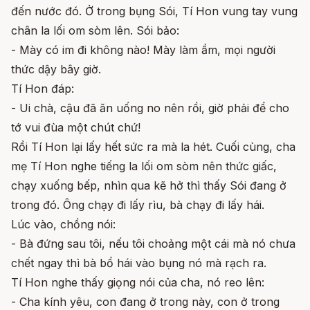
đến nước đó. Ở trong bụng Sói, Tí Hon vung tay vung
chân la lối om sòm lên. Sói bảo:
- Mày có im đi không nào! Mày làm ầm, mọi người
thức dậy bây giờ.
Tí Hon đáp:
- Ui chà, cậu đã ăn uống no nên rồi, giờ phải để cho
tớ vui đùa một chút chứ!
Rồi Tí Hon lại lấy hết sức ra mà la hét. Cuối cùng, cha
mẹ Tí Hon nghe tiếng la lối om sòm nên thức giấc,
chạy xuống bếp, nhìn qua kẽ hở thì thấy Sói đang ở
trong đó. Ông chạy đi lấy rìu, bà chạy đi lấy hái.
Lúc vào, chồng nói:
- Bà đứng sau tôi, nếu tôi choảng một cái mà nó chưa
chết ngay thì bà bổ hái vào bụng nó mà rạch ra.
Tí Hon nghe thấy giọng nói của cha, nó reo lên:
- Cha kính yêu, con đang ở trong này, con ở trong