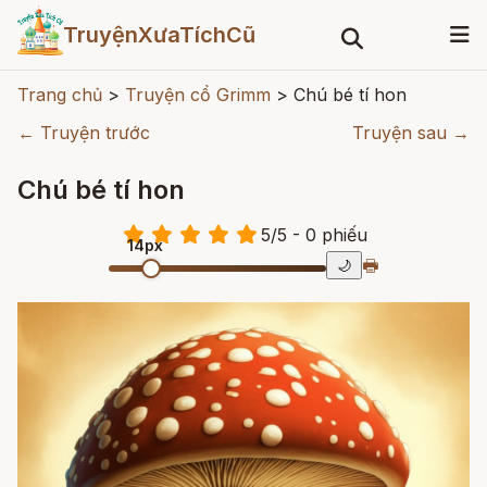
TruyệnXưaTíchCũ
Trang chủ
>
Truyện cổ Grimm
>
Chú bé tí hon
← Truyện trước
Truyện sau →
Chú bé tí hon
5
/
5
- 0
phiếu
14px
🖶
🌙