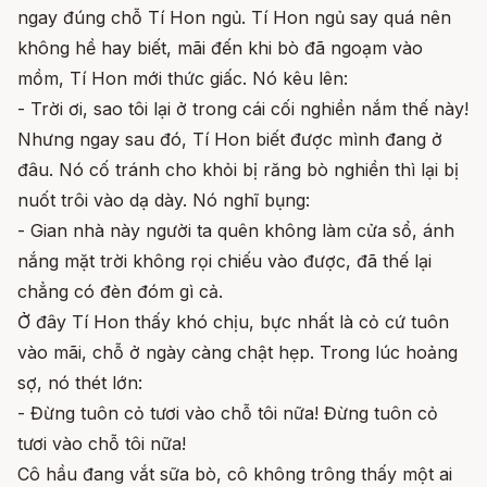
ngay đúng chỗ Tí Hon ngủ. Tí Hon ngủ say quá nên
không hề hay biết, mãi đến khi bò đã ngoạm vào
mồm, Tí Hon mới thức giấc. Nó kêu lên:
- Trời ơi, sao tôi lại ở trong cái cối nghiền nắm thế này!
Nhưng ngay sau đó, Tí Hon biết được mình đang ở
đâu. Nó cố tránh cho khỏi bị răng bò nghiền thì lại bị
nuốt trôi vào dạ dày. Nó nghĩ bụng:
- Gian nhà này người ta quên không làm cửa sổ, ánh
nắng mặt trời không rọi chiếu vào được, đã thế lại
chẳng có đèn đóm gì cả.
Ở đây Tí Hon thấy khó chịu, bực nhất là cỏ cứ tuôn
vào mãi, chỗ ở ngày càng chật hẹp. Trong lúc hoảng
sợ, nó thét lớn:
- Đừng tuôn cỏ tươi vào chỗ tôi nữa! Đừng tuôn cỏ
tươi vào chỗ tôi nữa!
Cô hầu đang vắt sữa bò, cô không trông thấy một ai