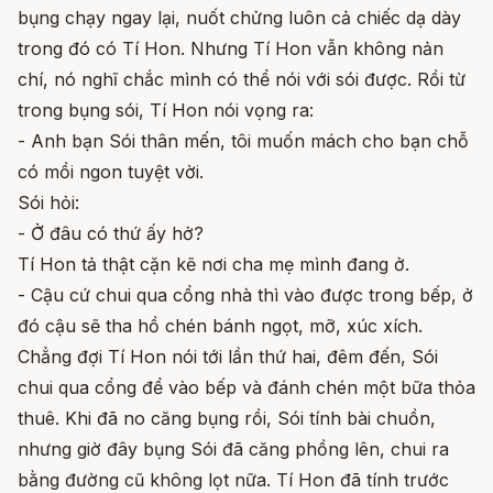
bụng chạy ngay lại, nuốt chửng luôn cả chiếc dạ dày
trong đó có Tí Hon. Nhưng Tí Hon vẫn không nản
chí, nó nghĩ chắc mình có thể nói với sói được. Rồi từ
trong bụng sói, Tí Hon nói vọng ra:
- Anh bạn Sói thân mến, tôi muốn mách cho bạn chỗ
có mồi ngon tuyệt vời.
Sói hỏi:
- Ở đâu có thứ ấy hở?
Tí Hon tả thật cặn kẽ nơi cha mẹ mình đang ở.
- Cậu cứ chui qua cổng nhà thì vào được trong bếp, ở
đó cậu sẽ tha hồ chén bánh ngọt, mỡ, xúc xích.
Chẳng đợi Tí Hon nói tới lần thứ hai, đêm đến, Sói
chui qua cổng để vào bếp và đánh chén một bữa thỏa
thuê. Khi đã no căng bụng rồi, Sói tính bài chuồn,
nhưng giờ đây bụng Sói đã căng phồng lên, chui ra
bằng đường cũ không lọt nữa. Tí Hon đã tính trước