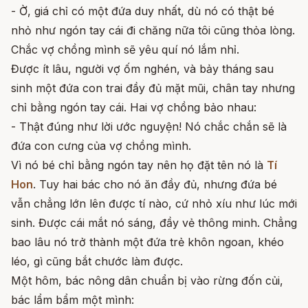
- Ờ, giá chỉ có một đứa duy nhất, dù nó có thật bé
nhỏ như ngón tay cái đi chăng nữa tôi cũng thỏa lòng.
Chắc vợ chồng mình sẽ yêu quí nó lắm nhỉ.
Được ít lâu, người vợ ốm nghén, và bảy tháng sau
sinh một đứa con trai đầy đủ mặt mũi, chân tay nhưng
chỉ bằng ngón tay cái. Hai vợ chồng bảo nhau:
- Thật đúng như lời ước nguyện! Nó chắc chắn sẽ là
đứa con cưng của vợ chồng mình.
Vì nó bé chỉ bằng ngón tay nên họ đặt tên nó là
Tí
Hon
. Tuy hai bác cho nó ăn đầy đủ, nhưng đứa bé
vẫn chẳng lớn lên được tí nào, cứ nhỏ xíu như lúc mới
sinh. Được cái mắt nó sáng, đầy vẻ thông minh. Chẳng
bao lâu nó trở thành một đứa trẻ khôn ngoan, khéo
léo, gì cũng bắt chước làm được.
Một hôm, bác nông dân chuẩn bị vào rừng đốn củi,
bác lẩm bẩm một mình: