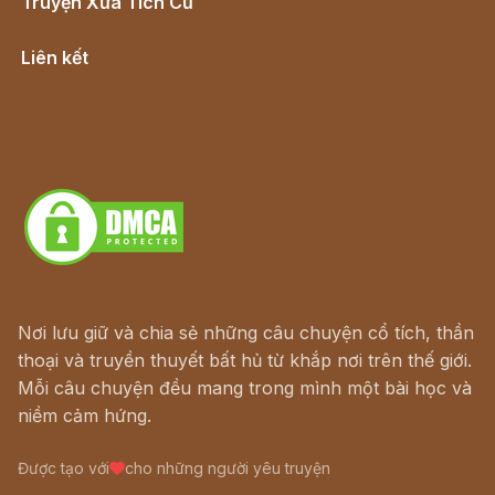
Truyện Xưa Tích Cũ
Cổ tích Việt Nam
Liên kết
Lịch vạn niên
Hà Nội cũ - Món ngon Hà Nội
Truyện kiếm hiệp - Ngôn tình
Download - Tải Miễn Phí
Nơi lưu giữ và chia sẻ những câu chuyện cổ tích, thần
thoại và truyền thuyết bất hủ từ khắp nơi trên thế giới.
Mỗi câu chuyện đều mang trong mình một bài học và
niềm cảm hứng.
Được tạo với
cho những người yêu truyện