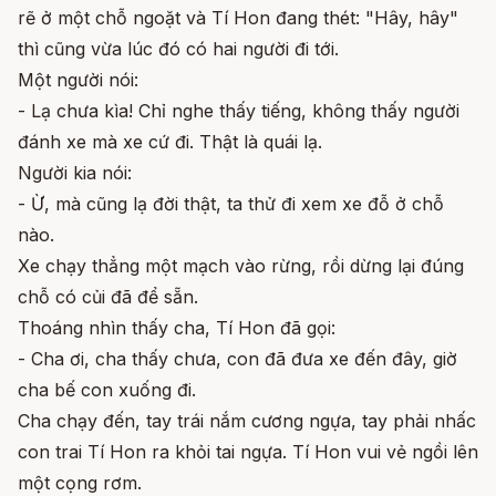
rẽ ở một chỗ ngoặt và Tí Hon đang thét: "Hây, hây"
thì cũng vừa lúc đó có hai người đi tới.
Một người nói:
- Lạ chưa kìa! Chỉ nghe thấy tiếng, không thấy người
đánh xe mà xe cứ đi. Thật là quái lạ.
Người kia nói:
- Ừ, mà cũng lạ đời thật, ta thử đi xem xe đỗ ở chỗ
nào.
Xe chạy thẳng một mạch vào rừng, rồi dừng lại đúng
chỗ có củi đã để sẵn.
Thoáng nhìn thấy cha, Tí Hon đã gọi:
- Cha ơi, cha thấy chưa, con đã đưa xe đến đây, giờ
cha bế con xuống đi.
Cha chạy đến, tay trái nắm cương ngựa, tay phải nhấc
con trai Tí Hon ra khỏi tai ngựa. Tí Hon vui vẻ ngồi lên
một cọng rơm.