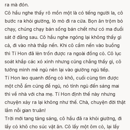
ra mà đón.
Cô hầu nghe thấy rõ mồn một là có tiếng người la, cô
bước ra khỏi giường, lò mò đi ra cửa. Bọn ăn trộm bỏ
chạy, chúng chạy bán sống bán chết như có ma đuổi
sát ở đằng sau. Cô hầu nghe ngóng lại không thấy gì
cả, đi vào nhà thắp nến. Khi cô cầm nến vào buồng
thì Tí Hon đã lẻn trốn được ra ngoài đồng cỏ. Cô lục
soát khắp các xó xỉnh nhưng cũng chẳng thấy gì, cô
tưởng mình mê ngủ nên lại vào giường ngủ tiếp.
Tí Hon leo quanh đống cỏ khô, cuối cùng tìm được
một chỗ ấm cúng để ngủ, nó tính ngủ đến sáng mai
thì về nhà với cha mẹ. Tí Hon định thế này nhưng
chuyện xảy ra lại không như thế. Chà, chuyện đời thật
lắm nỗi gian truân!
Trời mới tang tảng sáng, cô hầu đã ra khỏi giường, đi
lấy cỏ khô cho súc vật ăn. Cô lấy một ôm cỏ, lại lấy