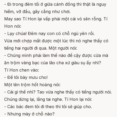
- Đi trong đêm tối ở giữa cánh đồng thì thật là nguy
hiểm, vỡ đầu, gãy cẳng như chơi.
May sao Tí Hon lại vấp phải một cái vỏ sên rỗng. Tí
Hon nói:
- Lạy chúa! Đêm nay con có chỗ ngủ yên rồi.
Vừa mới chợp mắt được một lúc thì nó nghe thấy có
tiếng hai người đi qua. Một người nói:
- Chúng mình phải làm thế nào để cậy được cửa mà
ăn trộm vàng bạc của lão cha xứ giàu sụ ấy nhỉ?
Tí Hon chen vào:
- Để tôi bày mưu cho!
Một tên trộm hốt hoảng nói:
- Cái gì thế nhỉ? Tao vừa nghe thấy có tiếng người nói.
Chúng dừng lại, lắng tai nghe. Tí Hon lại nói:
- Các bác đem tôi đi theo thì tôi sẽ giúp cho.
- Nhưng mày ở chỗ nào?