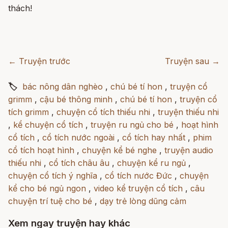
thách!
← Truyện trước
Truyện sau →
🏷
bác nông dân nghèo
,
chú bé tí hon
,
truyện cổ
grimm
,
cậu bé thông minh
,
chú bé tí hon
,
truyện cổ
tích grimm
,
chuyện cổ tích thiếu nhi
,
truyện thiếu nhi
,
kể chuyện cổ tích
,
truyện ru ngủ cho bé
,
hoạt hình
cổ tích
,
cổ tích nước ngoài
,
cổ tích hay nhất
,
phim
cổ tích hoạt hình
,
chuyện kể bé nghe
,
truyện audio
thiếu nhi
,
cổ tích châu âu
,
chuyện kể ru ngủ
,
chuyện cổ tích ý nghĩa
,
cổ tích nước Đức
,
chuyện
kể cho bé ngủ ngon
,
video kể truyện cổ tích
,
câu
chuyện trí tuệ cho bé
,
dạy trẻ lòng dũng cảm
Xem ngay truyện hay khác