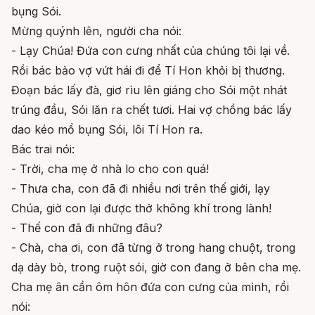
bụng Sói.
Mừng quýnh lên, người cha nói:
- Lạy Chúa! Đứa con cưng nhất của chúng tôi lại về.
Rồi bác bảo vợ vứt hái đi để Tí Hon khỏi bị thương.
Đoạn bác lấy đà, giơ rìu lên giáng cho Sói một nhát
trúng đầu, Sói lăn ra chết tươi. Hai vợ chồng bác lấy
dao kéo mổ bụng Sói, lôi Tí Hon ra.
Bác trai nói:
- Trời, cha mẹ ở nhà lo cho con quá!
- Thưa cha, con đã đi nhiều nơi trên thế giới, lạy
Chúa, giờ con lại được thở không khí trong lành!
- Thế con đã đi những đâu?
- Chà, cha ơi, con đã từng ở trong hang chuột, trong
dạ dày bò, trong ruột sói, giờ con đang ở bên cha mẹ.
Cha mẹ ân cần ôm hôn đứa con cưng của mình, rồi
nói: