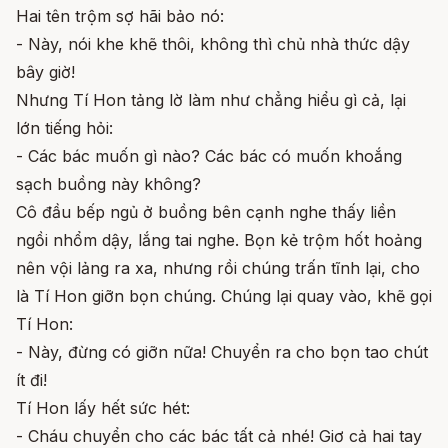
Hai tên trộm sợ hãi bảo nó:
- Này, nói khe khẽ thôi, không thì chủ nhà thức dậy
bây giờ!
Nhưng Tí Hon tảng lờ làm như chẳng hiểu gì cả, lại
lớn tiếng hỏi:
- Các bác muốn gì nào? Các bác có muốn khoắng
sạch buồng này không?
Cô đầu bếp ngủ ở buồng bên cạnh nghe thấy liền
ngồi nhổm dậy, lắng tai nghe. Bọn kẻ trộm hốt hoảng
nên vội lảng ra xa, nhưng rồi chúng trấn tĩnh lại, cho
là Tí Hon giỡn bọn chúng. Chúng lại quay vào, khẽ gọi
Tí Hon:
- Này, đừng có giỡn nữa! Chuyển ra cho bọn tao chút
ít đi!
Tí Hon lấy hết sức hét:
- Cháu chuyển cho các bác tất cả nhé! Giơ cả hai tay