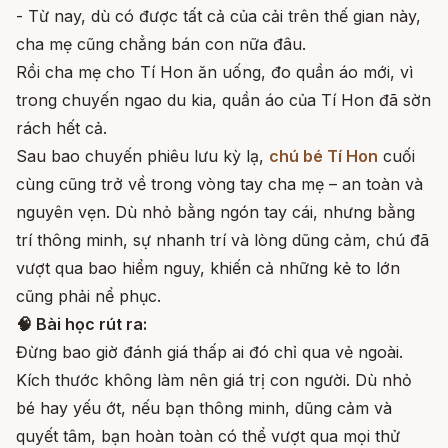
- Từ nay, dù có được tất cả của cải trên thế gian này,
cha mẹ cũng chẳng bán con nữa đâu.
Rồi cha mẹ cho Tí Hon ăn uống, đo quần áo mới, vì
trong chuyến ngao du kia, quần áo của Tí Hon đã sờn
rách hết cả.
Sau bao chuyến phiêu lưu kỳ lạ,
chú bé Tí Hon
cuối
cùng cũng trở về trong vòng tay cha mẹ – an toàn và
nguyên vẹn. Dù nhỏ bằng ngón tay cái, nhưng bằng
trí thông minh, sự nhanh trí và lòng dũng cảm, chú đã
vượt qua bao hiểm nguy, khiến cả những kẻ to lớn
cũng phải nể phục.
🧠 Bài học rút ra:
Đừng bao giờ đánh giá thấp ai đó chỉ qua vẻ ngoài.
Kích thước không làm nên giá trị con người. Dù nhỏ
bé hay yếu ớt, nếu bạn thông minh, dũng cảm và
quyết tâm, bạn hoàn toàn có thể vượt qua mọi thử