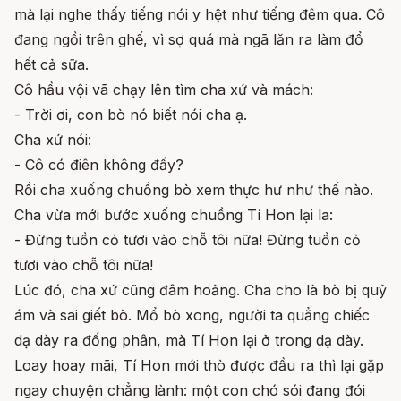
mà lại nghe thấy tiếng nói y hệt như tiếng đêm qua. Cô
đang ngồi trên ghế, vì sợ quá mà ngã lăn ra làm đổ
hết cả sữa.
Cô hầu vội vã chạy lên tìm cha xứ và mách:
- Trời ơi, con bò nó biết nói cha ạ.
Cha xứ nói:
- Cô có điên không đấy?
Rồi cha xuống chuồng bò xem thực hư như thế nào.
Cha vừa mới bước xuống chuồng Tí Hon lại la:
- Đừng tuồn cỏ tươi vào chỗ tôi nữa! Đừng tuồn cỏ
tươi vào chỗ tôi nữa!
Lúc đó, cha xứ cũng đâm hoảng. Cha cho là bò bị quỷ
ám và sai giết bò. Mổ bò xong, người ta quẳng chiếc
dạ dày ra đống phân, mà Tí Hon lại ở trong dạ dày.
Loay hoay mãi, Tí Hon mới thò được đầu ra thì lại gặp
ngay chuyện chẳng lành: một con chó sói đang đói