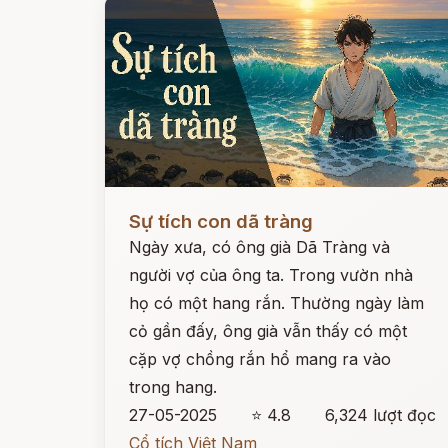
Đọc ngay
Sự tích con dã tràng
Ngày xưa, có ông già Dã Tràng và
người vợ của ông ta. Trong vườn nhà
họ có một hang rắn. Thường ngày làm
cỏ gần đấy, ông già vẫn thấy có một
cặp vợ chồng rắn hổ mang ra vào
trong hang.
27-05-2025
⭐ 4.8
6,324 lượt đọc
Cổ tích Việt Nam