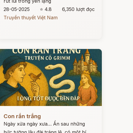
rút lui trong yên lặng
28-05-2025
⭐ 4.8
6,350 lượt đọc
Truyền thuyết Việt Nam
ọc ngay
Con rắn trắng
Ngày xửa ngày xưa… Ẩn sau những
bức tường lâu đài tráng lệ, có một bí