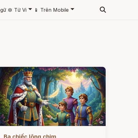
🞃
🞃
ngữ
🔯
Tử Vi
📱
Trên Mobile
ọc ngay
Ba chiếc lông chim