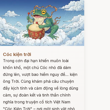
ọc ngay
Cóc kiện trời
Trong cơn đại hạn khiến muôn loài
khốn khổ, một chú Cóc nhỏ đã dám
đứng lên, vượt bao hiểm nguy để… kiện
ông Trời. Cùng khám phá câu chuyện
đầy kịch tính và cảm động về lòng dũng
cảm, sự đoàn kết và tinh thần chính
nghĩa trong truyện cổ tích Việt Nam
"Cóc Kiện Trời" – nơi một sinh vật nhỏ