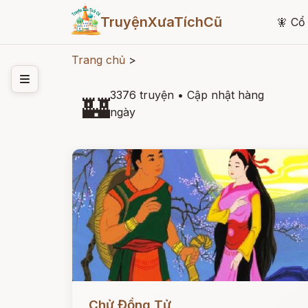
TruyệnXưaTíchCũ
🧚
Cổ 
Trang chủ
>
3376 truyện
•
Cập nhật hàng
🏰
ngày
Đọc ngay
Chử Đồng Tử