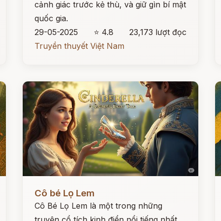
cảnh giác trước kẻ thù, và giữ gìn bí mật
quốc gia.
29-05-2025
⭐ 4.8
23,173 lượt đọc
Truyền thuyết Việt Nam
Đọc ngay
Đ
Cô bé Lọ Lem
Cô Bé Lọ Lem là một trong những
truyện cổ tích kinh điển nổi tiếng nhất