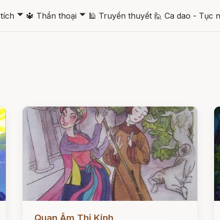
🞃
🞃
tích
🔱
Thần thoại
🕌
Truyền thuyết
🙋
Ca dao - Tục 
Đọc ngay
Đ
Quan Âm Thị Kính