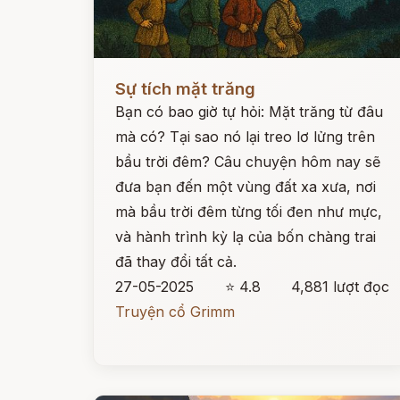
Đọc ngay
Sự tích mặt trăng
Bạn có bao giờ tự hỏi: Mặt trăng từ đâu
mà có? Tại sao nó lại treo lơ lửng trên
bầu trời đêm? Câu chuyện hôm nay sẽ
đưa bạn đến một vùng đất xa xưa, nơi
mà bầu trời đêm từng tối đen như mực,
và hành trình kỳ lạ của bốn chàng trai
đã thay đổi tất cả.
27-05-2025
⭐ 4.8
4,881 lượt đọc
Truyện cổ Grimm