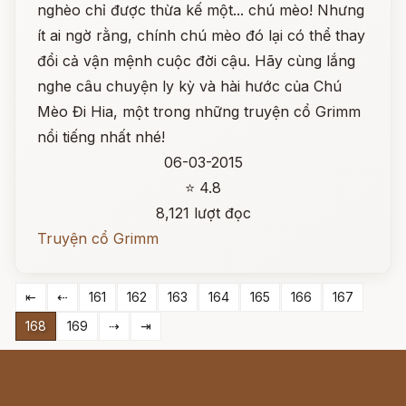
nghèo chỉ được thừa kế một... chú mèo! Nhưng
ít ai ngờ rằng, chính chú mèo đó lại có thể thay
đổi cả vận mệnh cuộc đời cậu. Hãy cùng lắng
nghe câu chuyện ly kỳ và hài hước của Chú
Mèo Đi Hia, một trong những truyện cổ Grimm
nổi tiếng nhất nhé!
06-03-2015
⭐ 4.8
8,121 lượt đọc
Truyện cổ Grimm
⇤
⇠
161
162
163
164
165
166
167
168
169
⇢
⇥