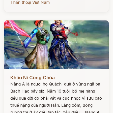
Thần thoại Việt Nam
Đọc ngay
Khâu Ni Công Chúa
Nàng A là người họ Quách, quê ở vùng ngã ba
Bạch Hạc bây giờ. Năm 16 tuổi, bố mẹ nàng
đều qua đời do phải vất vả cực nhọc vì sưu cao
thuế nặng của người Hán. Làng xóm, đồng
ruộng thuở ấy đều tan tác, tiêu điều ... Nàng A