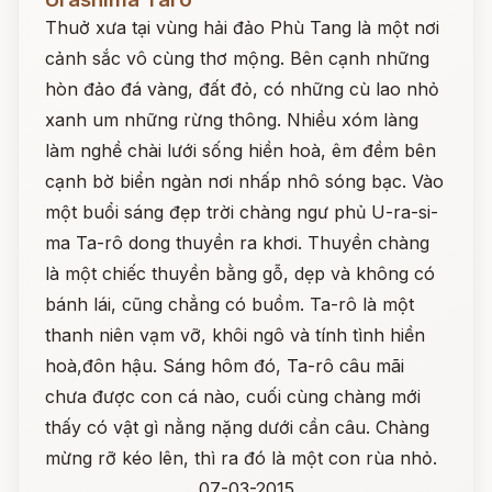
Thuở xưa tại vùng hải đảo Phù Tang là một nơi
cảnh sắc vô cùng thơ mộng. Bên cạnh những
hòn đảo đá vàng, đất đỏ, có những cù lao nhỏ
xanh um những rừng thông. Nhiều xóm làng
làm nghề chài lưới sống hiền hoà, êm đềm bên
cạnh bờ biển ngàn nơi nhấp nhô sóng bạc. Vào
một buổi sáng đẹp trời chàng ngư phủ U-ra-si-
ma Ta-rô dong thuyền ra khơi. Thuyền chàng
là một chiếc thuyền bằng gỗ, dẹp và không có
bánh lái, cũng chẳng có buồm. Ta-rô là một
thanh niên vạm vỡ, khôi ngô và tính tình hiền
hoà,đôn hậu. Sáng hôm đó, Ta-rô câu mãi
chưa được con cá nào, cuối cùng chàng mới
thấy có vật gì nằng nặng dưới cần câu. Chàng
mừng rỡ kéo lên, thì ra đó là một con rùa nhỏ.
07-03-2015