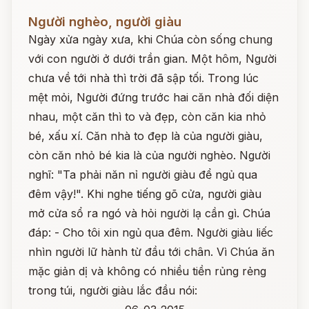
Đọc ngay
Người nghèo, người giàu
Ngày xửa ngày xưa, khi Chúa còn sống chung
với con người ở dưới trần gian. Một hôm, Người
chưa về tới nhà thì trời đã sập tối. Trong lúc
mệt mỏi, Người đứng trước hai căn nhà đối diện
nhau, một căn thì to và đẹp, còn căn kia nhỏ
bé, xấu xí. Căn nhà to đẹp là của người giàu,
còn căn nhỏ bé kia là của người nghèo. Người
nghĩ: "Ta phải năn nỉ người giàu để ngủ qua
đêm vậy!". Khi nghe tiếng gõ cửa, người giàu
mở cửa sổ ra ngó và hỏi người lạ cần gì. Chúa
đáp: - Cho tôi xin ngủ qua đêm. Người giàu liếc
nhìn người lữ hành từ đầu tới chân. Vì Chúa ăn
mặc giản dị và không có nhiều tiền rủng rẻng
trong túi, người giàu lắc đầu nói: