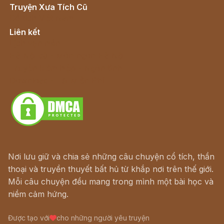
Truyện Xưa Tích Cũ
Cổ tích Việt Nam
Liên kết
Lịch vạn niên
Hà Nội cũ - Món ngon Hà Nội
Truyện kiếm hiệp - Ngôn tình
Download - Tải Miễn Phí
Nơi lưu giữ và chia sẻ những câu chuyện cổ tích, thần
thoại và truyền thuyết bất hủ từ khắp nơi trên thế giới.
Mỗi câu chuyện đều mang trong mình một bài học và
niềm cảm hứng.
Được tạo với
cho những người yêu truyện