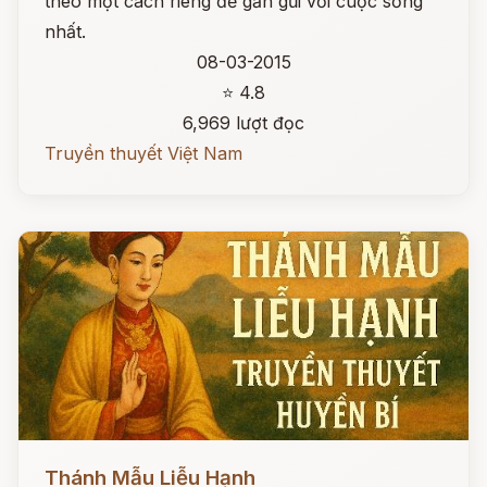
theo một cách riêng để gần gũi với cuộc sống
nhất.
08-03-2015
⭐ 4.8
6,969 lượt đọc
Truyền thuyết Việt Nam
Đọc ngay
Thánh Mẫu Liễu Hạnh