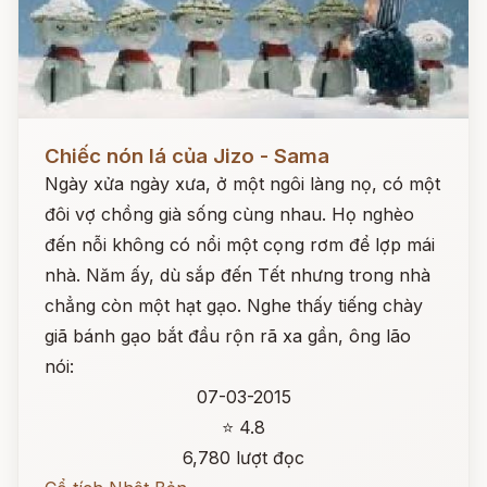
Đọc ngay
Chiếc nón lá của Jizo - Sama
Ngày xửa ngày xưa, ở một ngôi làng nọ, có một
đôi vợ chồng già sống cùng nhau. Họ nghèo
đến nỗi không có nổi một cọng rơm để lợp mái
nhà. Năm ấy, dù sắp đến Tết nhưng trong nhà
chẳng còn một hạt gạo. Nghe thấy tiếng chày
giã bánh gạo bắt đầu rộn rã xa gần, ông lão
nói:
07-03-2015
⭐ 4.8
6,780 lượt đọc