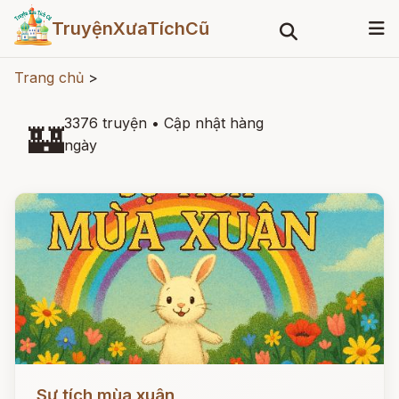
TruyệnXưaTíchCũ
Trang chủ
>
3376 truyện
•
Cập nhật hàng
🏰
ngày
Đọc ngay
Sự tích mùa xuân