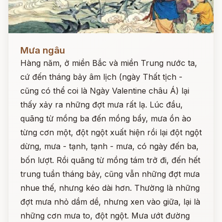
Đọc ngay
Mưa ngâu
Hàng năm, ở miền Bắc và miền Trung nước ta,
cứ đến tháng bảy âm lịch (ngày Thất tịch -
cũng có thể coi là Ngày Valentine châu Á) lại
thấy xảy ra những đợt mưa rất lạ. Lúc đầu,
quãng từ mồng ba đến mồng bẩy, mưa ồn ào
từng cơn một, đột ngột xuất hiện rồi lại đột ngột
dừng, mưa - tạnh, tạnh - mưa, có ngày đến ba,
bốn lượt. Rồi quãng từ mồng tám trở đi, đến hết
trung tuần tháng bảy, cũng vẫn những đợt mưa
nhue thế, nhưng kéo dài hơn. Thường là những
đợt mưa nhỏ dầm dề, nhưng xen vào giữa, lại là
những cơn mưa to, đột ngột. Mưa ướt đường