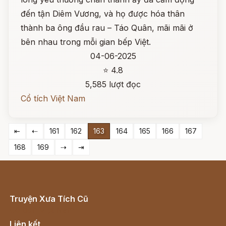
đến tận Diêm Vương, và họ được hóa thân
thành ba ông đầu rau – Táo Quân, mãi mãi ở
bên nhau trong mỗi gian bếp Việt.
04-06-2025
⭐ 4.8
5,585 lượt đọc
Cổ tích Việt Nam
⇤
⇠
161
162
163
164
165
166
167
168
169
⇢
⇥
Truyện Xưa Tích Cũ
Cổ tích Việt Nam
Liên kết