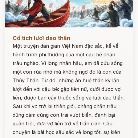
Đọc ngay
Cổ tích lưỡi dao thần
Một truyện dân gian Việt Nam đặc sắc, kể về
hành trình phi thường của một cậu bé chăn
trâu nghèo. Vì lòng nhân hậu, em đã cứu sống
một con rùa nhỏ mà không ngờ đó là con của
Thủy Thần. Từ đó, những ân huệ thần kỳ lần
lượt đến với cậu bé: gặp tiên nữ, cưới được vợ
tiên, được ban cây thuốc sống và lưỡi dao thần.
Sau khi vợ trở lại thiên giới, chàng chăn trâu
dũng cảm cùng con trai vượt biển, đánh bại
quân trời, đưa vợ tiên trở về trần gian. Câu
chuyện là bài học sâu sắc về lòng tốt, sự kiên