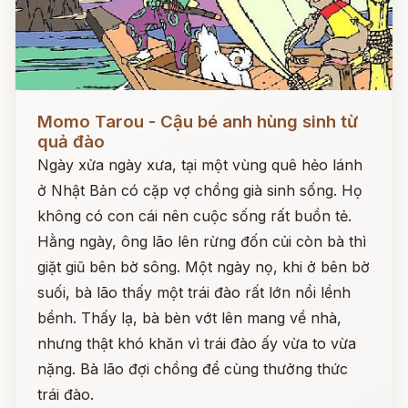
Đọc ngay
Momo Tarou - Cậu bé anh hùng sinh từ
quả đào
Ngày xửa ngày xưa, tại một vùng quê hẻo lánh
ở Nhật Bản có cặp vợ chồng già sinh sống. Họ
không có con cái nên cuộc sống rất buồn tẻ.
Hằng ngày, ông lão lên rừng đốn củi còn bà thì
giặt giũ bên bờ sông. Một ngày nọ, khi ở bên bờ
suối, bà lão thấy một trái đào rất lớn nổi lềnh
bềnh. Thấy lạ, bà bèn vớt lên mang về nhà,
nhưng thật khó khăn vì trái đào ấy vừa to vừa
nặng. Bà lão đợi chồng để cùng thưởng thức
trái đào.