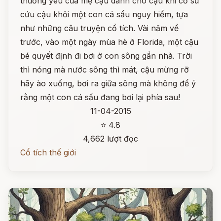
thương yêu của mẹ cậu dành cho cậu khi cố sữ
cứu cậu khỏi một con cá sấu nguy hiểm, tựa
như những câu truyện cổ tích. Vài năm về
trước, vào một ngày mùa hè ở Florida, một cậu
bé quyết định đi bơi ở con sông gần nhà. Trời
thì nóng mà nước sông thì mát, cậu mừng rỡ
hãy ào xuống, bơi ra giữa sông mà không để ý
rằng một con cá sấu đang bơi lại phía sau!
11-04-2015
⭐ 4.8
4,662 lượt đọc
Cổ tích thế giới