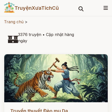
TruyệnXưaTíchCũ
Trang chủ
>
3376 truyện
•
Cập nhật hàng
🏰
ngày
Đọc ngay
Truyền thuyết Đèo mụ Dạ