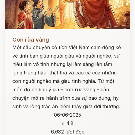
Đọc ngay
Con rùa vàng
Một câu chuyện cổ tích Việt Nam cảm động kể
về tình bạn giữa người giàu và người nghèo, sự
hiểu lầm vô tình nhưng lại làm sáng lên tấm
lòng trung hậu, thật thà và cao cả của những
con người nghèo mà giàu tình nghĩa. Từ một
món đồ chơi quý giá – con rùa vàng – câu
chuyện mở ra hành trình của sự bao dung, hy
sinh và lòng trắc ẩn hiếm thấy giữa đời thường.
06-06-2025
⭐ 4.8
6,682 lượt đọc