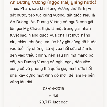
An Dương Vương (ngọc trai, giếng nước)
Thục Phán, sau khi Hùng Vương thứ 18 trị vì
đất nước, tiếp tục xưng vương, đặt tước hiệu là
An Dương. An Dương Vương có người con gái
tên gọi Mỵ Châu, thực là một trang giai nhân
tuyệt sắc. Nàng được vua cha rất mực nâng
niu, chiều chuộng, và lúc bấy giờ cũng đã bước
vào tuổi lấy chồng. Là vị vua hết sức chăm lo
đến việc triều chính, nên sau khi mở mang bờ
cõi, An Dương Vương đã nghỉ ngay đến việc
củng cố và phòng thủ quốc gia, mà trước hết
phải xây dựng một Kinh đô mới, để làm kế bền
vững lâu dài.
03-04-2015
⭐ 4.8
20,717 lượt đọc