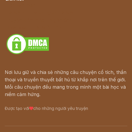
Lịch vạn niên
Hà Nội cũ - Món ngon Hà Nội
Truyện kiếm hiệp - Ngôn tình
Download - Tải Miễn Phí
Nơi lưu giữ và chia sẻ những câu chuyện cổ tích, thần
thoại và truyền thuyết bất hủ từ khắp nơi trên thế giới.
Mỗi câu chuyện đều mang trong mình một bài học và
niềm cảm hứng.
Được tạo với
cho những người yêu truyện