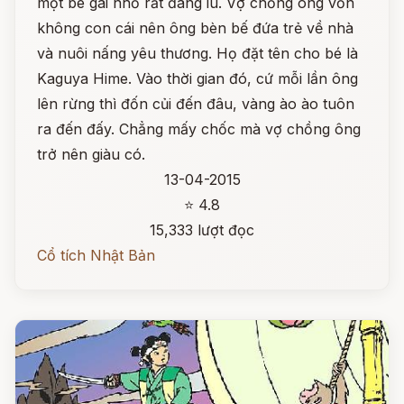
một bé gái nhỏ rất đáng iu. Vợ chồng ông vốn
không con cái nên ông bèn bế đứa trẻ về nhà
và nuôi nấng yêu thương. Họ đặt tên cho bé là
Kaguya Hime. Vào thời gian đó, cứ mỗi lần ông
lên rừng thì đốn củi đến đâu, vàng ào ào tuôn
ra đến đấy. Chẳng mấy chốc mà vợ chồng ông
trở nên giàu có.
13-04-2015
⭐ 4.8
15,333 lượt đọc
Cổ tích Nhật Bản