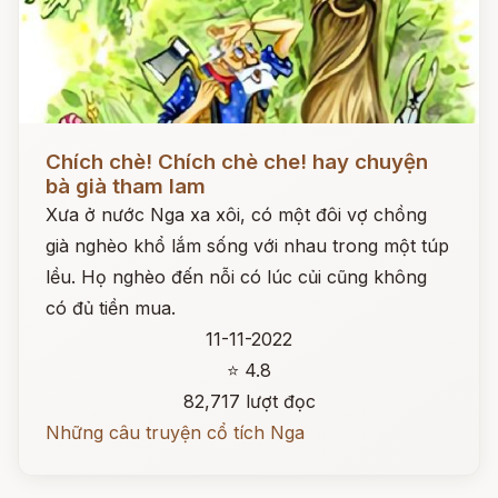
Đọc ngay
Chích chè! Chích chè che! hay chuyện
bà già tham lam
Xưa ở nước Nga xa xôi, có một đôi vợ chồng
già nghèo khổ lắm sống với nhau trong một túp
lều. Họ nghèo đến nỗi có lúc củi cũng không
có đủ tiền mua.
11-11-2022
⭐ 4.8
82,717 lượt đọc
Những câu truyện cổ tích Nga