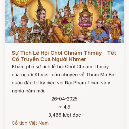
Đọc ngay
Sự Tích Lễ Hội Chôl Chnăm Thmây - Tết
Cổ Truyền Của Người Khmer
Khám phá sự tích lễ hội Chôl Chnăm Thmây
của người Khmer: câu chuyện về Thom Ma Bal,
cuộc đấu trí kỳ diệu với Đại Phạm Thiên và ý
nghĩa năm mới.
26-04-2025
⭐ 4.8
3,486 lượt đọc
Cổ tích Việt Nam