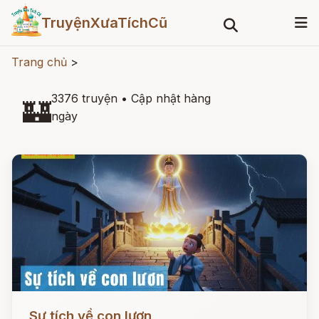
TruyệnXưaTíchCũ
Trang chủ
>
3376 truyện
•
Cập nhật hàng
🏰
ngày
Đọc ngay
Sự tích về con lươn