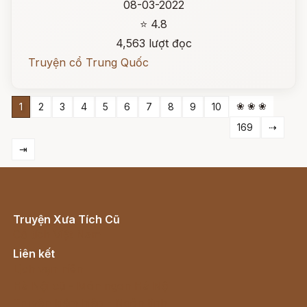
08-03-2022
⭐ 4.8
4,563 lượt đọc
Truyện cổ Trung Quốc
❀ ❀ ❀
1
2
3
4
5
6
7
8
9
10
169
⇢
⇥
Truyện Xưa Tích Cũ
Cổ tích Việt Nam
Liên kết
Lịch vạn niên
Hà Nội cũ - Món ngon Hà Nội
Truyện kiếm hiệp - Ngôn tình