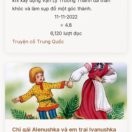
khi xây dựng Vạn Lý Trường Thành đã than
khóc và làm sụp đổ một góc thành.
11-11-2022
⭐ 4.8
6,120 lượt đọc
Truyện cổ Trung Quốc
Đọc ngay
Chị gái Alenushka và em trai Ivanushka