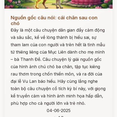
Đọc ngay
Nguồn gốc câu nói: cái chân sau con
chó
Đây là một câu chuyện dân gian đầy cảm động
và sâu sắc, kể về lòng thành bị hiểu sai, sự
tham lam của con người và trên hết là tình mẫu
tử thiêng liêng của Mục Liên dành cho mẹ mình
– bà Thanh Đề. Câu chuyện lý giải nguồn gốc
của hình ảnh chú chó ba chân, tập tục kiêng
rau thơm trong chốn thiền môn, và ra đời của
đại lễ Vu Lan báo hiếu. Hãy cùng lắng nghe
toàn bộ câu chuyện cổ tích kỳ bí này, với giọng
kể truyền cảm và hình ảnh minh họa hấp dẫn,
phù hợp cho cả người lớn và trẻ nhỏ.
04-06-2025