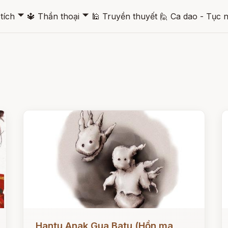
🞃
🞃
tích
🔱
Thần thoại
🕌
Truyền thuyết
🙋
Ca dao - Tục 
Đọc ngay
Đ
Hantu Anak Gua Batu (Hồn ma