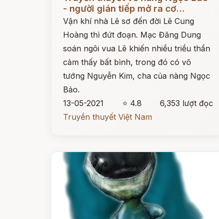
- người gián tiếp mở ra cơ...
Vận khí nhà Lê sơ đến đời Lê Cung
Hoàng thì đứt đoạn. Mạc Đăng Dung
soán ngôi vua Lê khiến nhiều triều thần
cảm thấy bất bình, trong đó có võ
tướng Nguyễn Kim, cha của nàng Ngọc
Bảo.
13-05-2021
⭐ 4.8
6,353 lượt đọc
Truyền thuyết Việt Nam