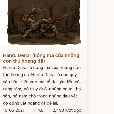
ọc ngay
Hantu Denai (bóng ma của những
con thú hoang dã)
Hantu Denai là bóng ma của những con
thú hoang dã. Hantu Denai là con quỷ
săn bắn, một con ma cổ đại gắn liền với
rừng rậm, nó truy đuổi những người thợ
săn, nó nằm chờ trong những dấu vết
do động vật hoang dã để lại,
10-05-2021
⭐ 4.8
2,493 lượt đọc