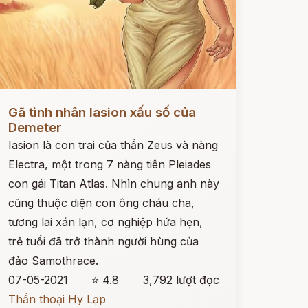
ọc ngay
Gã tình nhân Iasion xấu số của
Demeter
Iasion là con trai của thần Zeus và nàng
Electra, một trong 7 nàng tiên Pleiades
con gái Titan Atlas. Nhìn chung anh này
cũng thuộc diện con ông cháu cha,
tương lai xán lạn, cơ nghiệp hứa hẹn,
trẻ tuổi đã trở thành người hùng của
đảo Samothrace.
07-05-2021
⭐ 4.8
3,792 lượt đọc
Thần thoại Hy Lạp