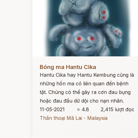
Đọc ngay
Bóng ma Hantu Cika
Hantu Cika hay Hantu Kembung cũng là
những hồn ma có liên quan đến bệnh
tật. Chúng có thể gây ra cơn đau bụng
hoặc đau đầu dữ dội cho nạn nhân.
11-05-2021
⭐ 4.8
2,415 lượt đọc
Thần thoại Mã Lai - Malaysia