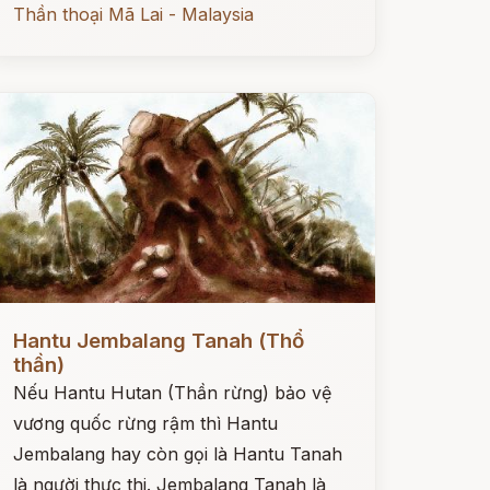
Thần thoại Mã Lai - Malaysia
ọc ngay
Hantu Jembalang Tanah (Thổ
thần)
Nếu Hantu Hutan (Thần rừng) bảo vệ
vương quốc rừng rậm thì Hantu
Jembalang hay còn gọi là Hantu Tanah
là người thực thi. Jembalang Tanah là