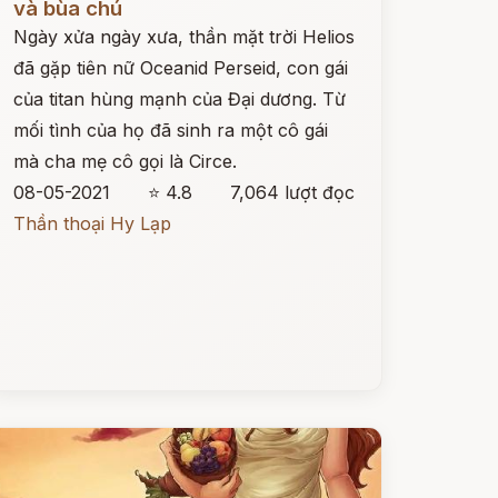
và bùa chú
Ngày xửa ngày xưa, thần mặt trời Helios
đã gặp tiên nữ Oceanid Perseid, con gái
của titan hùng mạnh của Đại dương. Từ
mối tình của họ đã sinh ra một cô gái
mà cha mẹ cô gọi là Circe.
08-05-2021
⭐ 4.8
7,064 lượt đọc
Thần thoại Hy Lạp