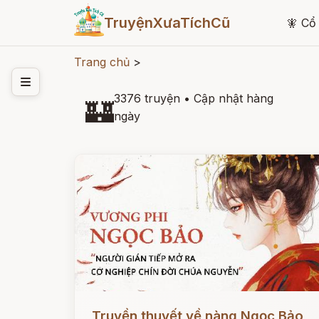
TruyệnXưaTíchCũ
🧚
Cổ 
Trang chủ
>
3376 truyện
•
Cập nhật hàng
🏰
ngày
Đọc ngay
Truyền thuyết về nàng Ngọc Bảo