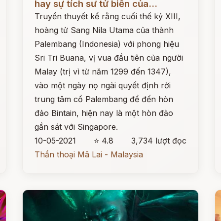
hay sự tích sư tử biển của...
Truyền thuyết kể rằng cuối thế kỷ XIII,
hoàng tử Sang Nila Utama của thành
Palembang (Indonesia) với phong hiệu
Sri Tri Buana, vị vua đầu tiên của người
Malay (trị vì từ năm 1299 đến 1347),
vào một ngày nọ ngài quyết định rời
trung tâm cổ Palembang để đến hòn
đảo Bintain, hiện nay là một hòn đảo
gần sát với Singapore.
10-05-2021
⭐ 4.8
3,734 lượt đọc
Thần thoại Mã Lai - Malaysia