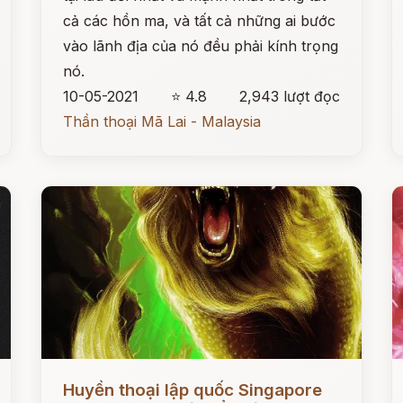
cả các hồn ma, và tất cả những ai bước
vào lãnh địa của nó đều phải kính trọng
nó.
10-05-2021
⭐ 4.8
2,943 lượt đọc
Thần thoại Mã Lai - Malaysia
Đọc ngay
Đ
Huyền thoại lập quốc Singapore