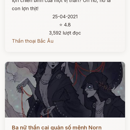
lợn chiến binh của một vị thần? Oh no, nó là
con lợn thịt!
25-04-2021
⭐ 4.8
3,592 lượt đọc
Thần thoại Bắc Âu
Đọc ngay
Ba nữ thần cai quản số mệnh Norn