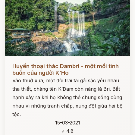
Đọc ngay
Huyền thoại thác Dambri - một mối tình
buồn của người K'Ho
Vào thuở xưa, một đôi trai tài gái sắc yêu nhau
tha thiết, chàng tên K’Đam còn nàng là Bri. Bất
hạnh xảy ra khi họ không thể chung sống cùng
nhau vì những tranh chấp, xung đột giữa hai bộ
tộc.
15-03-2021
⭐ 4.8