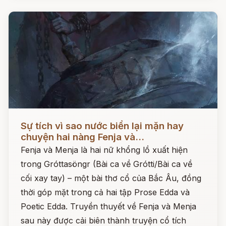
Đọc ngay
Sự tích vì sao nước biển lại mặn hay
chuyện hai nàng Fenja và...
Fenja và Menja là hai nữ khổng lồ xuất hiện
trong Gróttasöngr (Bài ca về Grótti/Bài ca về
cối xay tay) – một bài thơ cổ của Bắc Âu, đồng
thời góp mặt trong cả hai tập Prose Edda và
Poetic Edda. Truyền thuyết về Fenja và Menja
sau này được cải biên thành truyện cổ tích