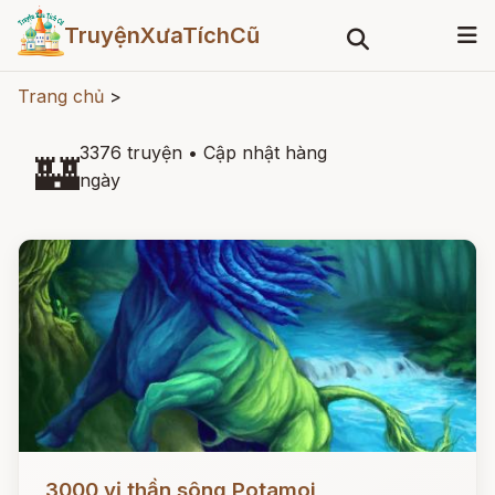
TruyệnXưaTíchCũ
Trang chủ
>
3376 truyện
•
Cập nhật hàng
🏰
ngày
Đọc ngay
3000 vị thần sông Potamoi