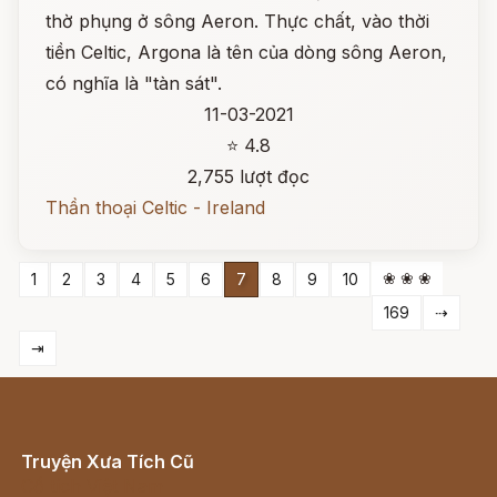
thờ phụng ở sông Aeron. Thực chất, vào thời
tiền Celtic, Argona là tên của dòng sông Aeron,
có nghĩa là "tàn sát".
11-03-2021
⭐ 4.8
2,755 lượt đọc
Thần thoại Celtic - Ireland
❀ ❀ ❀
1
2
3
4
5
6
7
8
9
10
169
⇢
⇥
Truyện Xưa Tích Cũ
Cổ tích Việt Nam