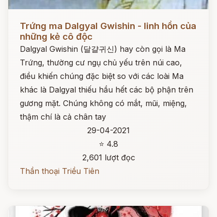
Đọc ngay
Trứng ma Dalgyal Gwishin - linh hồn của
những kẻ cô độc
Dalgyal Gwishin (달걀귀신) hay còn gọi là Ma
Trứng, thường cư ngụ chủ yếu trên núi cao,
điều khiến chúng đặc biệt so với các loài Ma
khác là Dalgyal thiếu hầu hết các bộ phận trên
gương mặt. Chúng không có mắt, mũi, miệng,
thậm chí là cả chân tay
29-04-2021
⭐ 4.8
2,601 lượt đọc
Thần thoại Triều Tiên