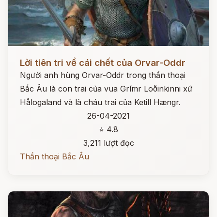
Đọc ngay
Lời tiên tri về cái chết của Orvar-Oddr
Người anh hùng Orvar-Oddr trong thần thoại
Bắc Âu là con trai của vua Grímr Loðinkinni xứ
Hålogaland và là cháu trai của Ketill Hængr.
26-04-2021
⭐ 4.8
3,211 lượt đọc
Thần thoại Bắc Âu