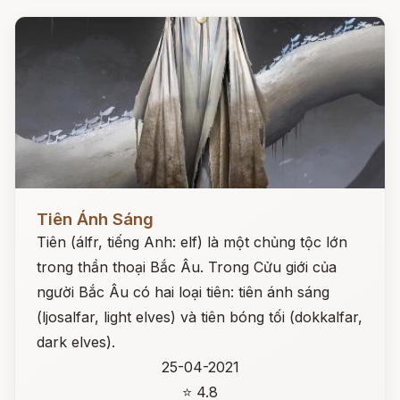
Đọc ngay
Tiên Ánh Sáng
Tiên (álfr, tiếng Anh: elf) là một chủng tộc lớn
trong thần thoại Bắc Âu. Trong Cửu giới của
người Bắc Âu có hai loại tiên: tiên ánh sáng
(ljosalfar, light elves) và tiên bóng tối (dokkalfar,
dark elves).
25-04-2021
⭐ 4.8