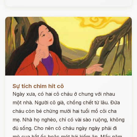
Đọc ngay
Sự tích chim hít cô
Ngày xưa, có hai cô cháu ở chung với nhau
một nhà. Người cô già, chồng chết từ lâu. Đứa
cháu còn bé chừng mười hai tuổi mồ côi cha
mẹ. Nhà họ nghèo, chỉ có vài sào ruộng, không
đủ sống. Cho nên cô cháu ngày ngày phải đi
mò cua bắt ốc hoặc mót hái kiếm ăn. Mấy năm