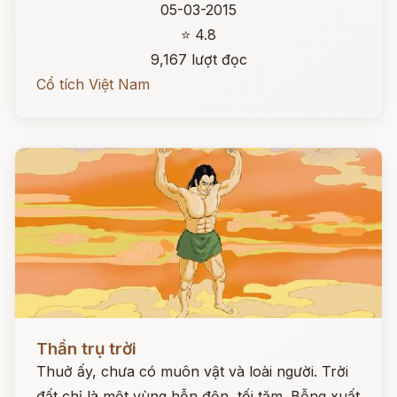
05-03-2015
⭐ 4.8
9,167 lượt đọc
Cổ tích Việt Nam
Đọc ngay
Thần trụ trời
Thuở ấy, chưa có muôn vật và loài người. Trời
đất chỉ là một vùng hỗn độn, tối tăm. Bỗng xuất