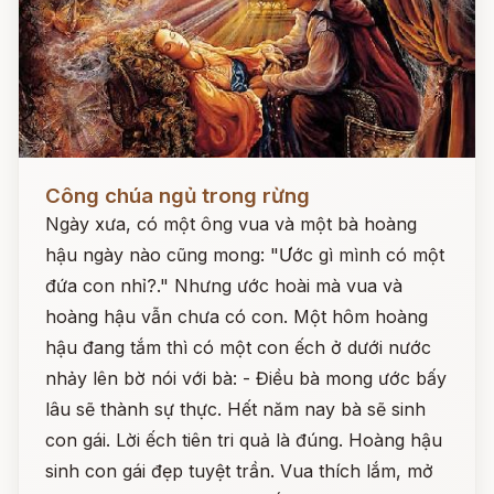
Đọc ngay
Công chúa ngủ trong rừng
Ngày xưa, có một ông vua và một bà hoàng
hậu ngày nào cũng mong: "Ước gì mình có một
đứa con nhỉ?." Nhưng ước hoài mà vua và
hoàng hậu vẫn chưa có con. Một hôm hoàng
hậu đang tắm thì có một con ếch ở dưới nước
nhảy lên bờ nói với bà: - Điều bà mong ước bấy
lâu sẽ thành sự thực. Hết năm nay bà sẽ sinh
con gái. Lời ếch tiên tri quả là đúng. Hoàng hậu
sinh con gái đẹp tuyệt trần. Vua thích lắm, mở