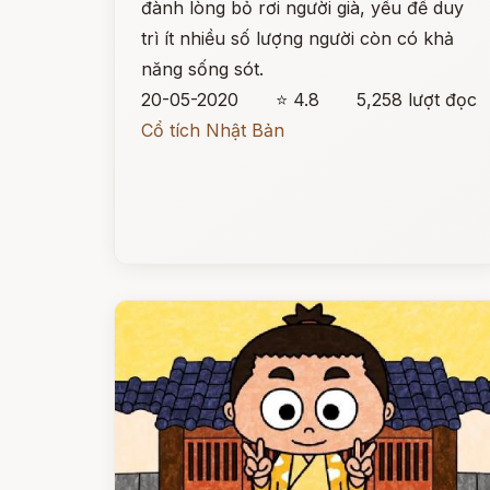
đành lòng bỏ rơi người già, yếu để duy
trì ít nhiều số lượng người còn có khả
năng sống sót.
20-05-2020
⭐ 4.8
5,258 lượt đọc
Cổ tích Nhật Bản