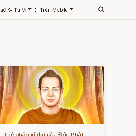
🞃
🞃
ngữ
🔯
Tử Vi
📱
Trên Mobile
ọc ngay
Tuệ nhãn vĩ đại của Đức Phật