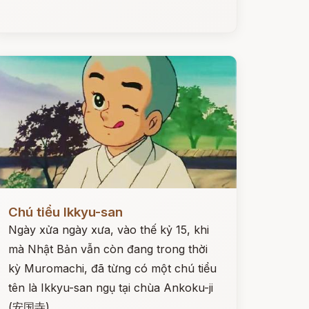
ọc ngay
Chú tiểu Ikkyu-san
Ngày xửa ngày xưa, vào thế kỷ 15, khi
mà Nhật Bản vẫn còn đang trong thời
kỳ Muromachi, đã từng có một chú tiểu
tên là Ikkyu-san ngụ tại chùa Ankoku-ji
(安国寺).