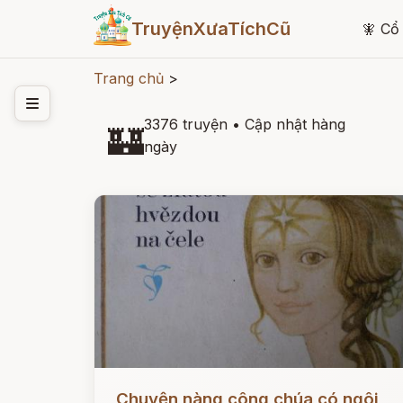
TruyệnXưaTíchCũ
🧚
Cổ 
Trang chủ
>
3376 truyện
•
Cập nhật hàng
🏰
ngày
Đọc ngay
Chuyện nàng công chúa có ngôi