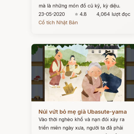
mà là những món đồ cũ kỹ, kỳ diệu.
23-05-2020
⭐ 4.8
4,064 lượt đọc
Cổ tích Nhật Bản
Đọc ngay
Núi vứt bỏ mẹ già Ubasute-yama
Vào thời nghèo khổ và nạn đói xảy ra
triền miên ngày xưa, người ta đã phải