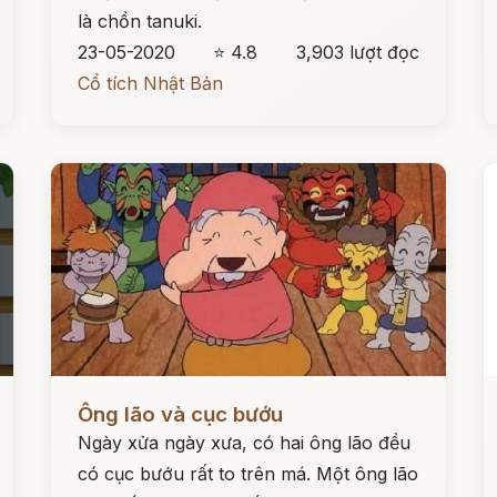
là chồn tanuki.
23-05-2020
⭐ 4.8
3,903 lượt đọc
Cổ tích Nhật Bản
Đọc ngay
Đ
Ông lão và cục bướu
Ngày xửa ngày xưa, có hai ông lão đều
có cục bướu rất to trên má. Một ông lão