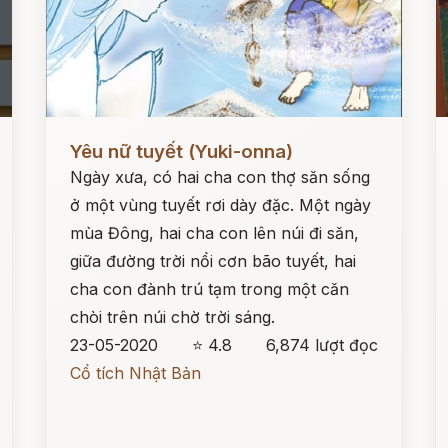
Đọc ngay
Đ
Yêu nữ tuyết (Yuki-onna)
Ngày xưa, có hai cha con thợ săn sống
ở một vùng tuyết rơi dày đặc. Một ngày
mùa Đông, hai cha con lên núi đi săn,
giữa đường trời nổi cơn bão tuyết, hai
cha con đành trú tạm trong một căn
chòi trên núi chờ trời sáng.
23-05-2020
⭐ 4.8
6,874 lượt đọc
Cổ tích Nhật Bản