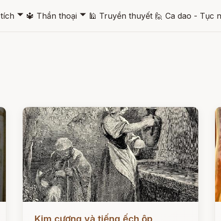
🞃
🞃
tích
🔱
Thần thoại
🕌
Truyền thuyết
🙋
Ca dao - Tục 
Đọc ngay
Đ
Kim cương và tiếng ếch ộp