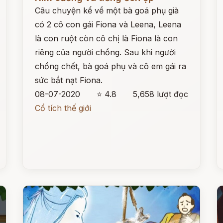
Câu chuyện kể về một bà goá phụ già
có 2 cô con gái Fiona và Leena, Leena
là con ruột còn cô chị là Fiona là con
riêng của người chồng. Sau khi người
chồng chết, bà goá phụ và cô em gái ra
sức bắt nạt Fiona.
08-07-2020
⭐ 4.8
5,658 lượt đọc
Cổ tích thế giới