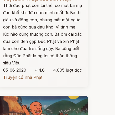
Thời đức phật còn tại thế, có một bà mẹ
đau khổ khi đứa con mình mất đi. Bà thì
giàu và đông con, nhưng mất một người
con bà cũng quá đau khổ, vì tình mẹ
lúc nào cũng thương con. Bà ôm cái xác
đứa con đến gặp Đức Phật và xin Phật
làm cho đứa trẻ sống dậy. Bà cũng biết
rằng Đức Phật là người có thần thông
siêu Việt.
05-06-2020
⭐ 4.8
4,005 lượt đọc
Truyện cổ nhà Phật