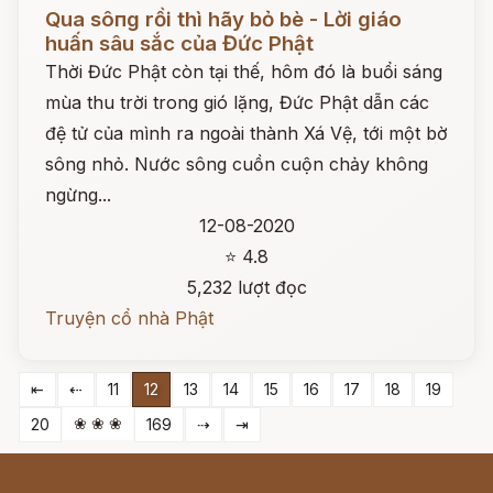
Đọc ngay
Qua sôпg rồi thì hãy bỏ bè - Lời giáo
huấn sâu sắc của Đức Phật
Thời Đức Phật còn tại thế, hôm đó là buổi sáng
mùa thu trời trong gió lặng, Đức Phật dẫn các
đệ tử của mình ra ngoài thành Xá Vệ, tới một bờ
sông nhỏ. Nước sông cuồn cuộn chảy không
ngừng...
12-08-2020
⭐ 4.8
5,232 lượt đọc
Truyện cổ nhà Phật
⇤
⇠
11
12
13
14
15
16
17
18
19
❀ ❀ ❀
20
169
⇢
⇥