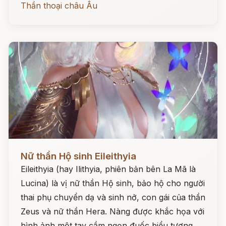
Thần thoại châu Âu
Đọc ngay
Nữ thần Hộ sinh Eileithyia
Eileithyia (hay Ilithyia, phiên bản bên La Mã là
Lucina) là vị nữ thần Hộ sinh, bảo hộ cho người
thai phụ chuyển dạ và sinh nở, con gái của thần
Zeus và nữ thần Hera. Nàng được khắc họa với
hình ảnh một tay cầm ngọn đuốc biểu tượng