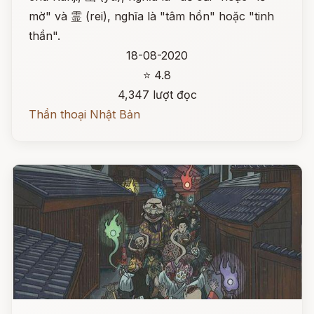
mờ" và 霊 (rei), nghĩa là "tâm hồn" hoặc "tinh
thần".
18-08-2020
⭐ 4.8
4,347 lượt đọc
Thần thoại Nhật Bản
Đọc ngay