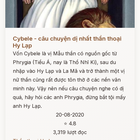
Đọc ngay
Cybele - câu chuyện dị nhất thần thoại
Hy Lạp
Vốn Cybele là vị Mẫu thần có nguồn gốc từ
Phrygia (Tiểu Á, nay là Thổ Nhĩ Kì), sau du
nhập vào Hy Lạp và La Mã và trở thành một vị
nữ thần cũng rất được tôn thờ ở các nền văn
minh này. Vậy nên nếu câu chuyện nghe có dị
quá, hãy hỏi các anh Phrygia, đừng bắt tội mấy
anh Hy Lạp.
20-08-2020
⭐ 4.8
3,319 lượt đọc