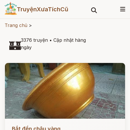
TruyệnXưaTíchCũ
Trang chủ
>
3376 truyện
•
Cập nhật hàng
🏰
ngày
Đọc ngay
Bắt đền chậu vàng