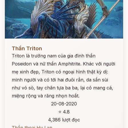
Đọc ngay
Thần Triton
Triton là trưởng nam của gia đình thần
Poseidon và nữ thần Amphitrite. Khác với người
mẹ xinh đẹp, Triton có ngoại hình thật kỳ dị:
mình người và có tới hai đuôi rắn, da sần sùi
như vỏ sò, tay chân tựa ba ba, lại có mang cá,
miệng rộng và răng nhọn hoắt.
20-08-2020
⭐ 4.8
4,386 lượt đọc
Thần thoại Hy Lạp