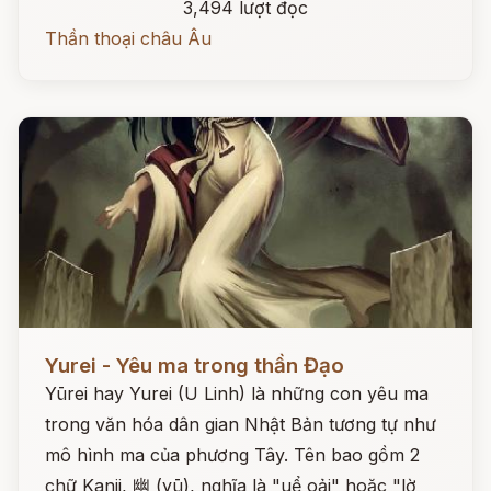
3,494 lượt đọc
Thần thoại châu Âu
Đọc ngay
Yurei - Yêu ma trong thần Đạo
Yūrei hay Yurei (U Linh) là những con yêu ma
trong văn hóa dân gian Nhật Bản tương tự như
mô hình ma của phương Tây. Tên bao gồm 2
chữ Kanji, 幽 (yū), nghĩa là "uể oải" hoặc "lờ