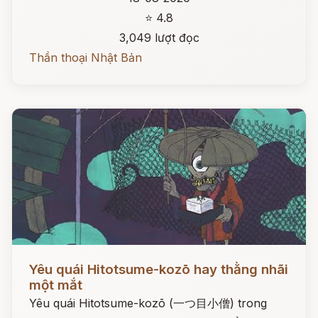
⭐ 4.8
3,049 lượt đọc
Thần thoại Nhật Bản
Đọc ngay
Yêu quái Hitotsume-kozō hay thằng nhãi
một mắt
Yêu quái Hitotsume-kozō (一つ目小僧) trong