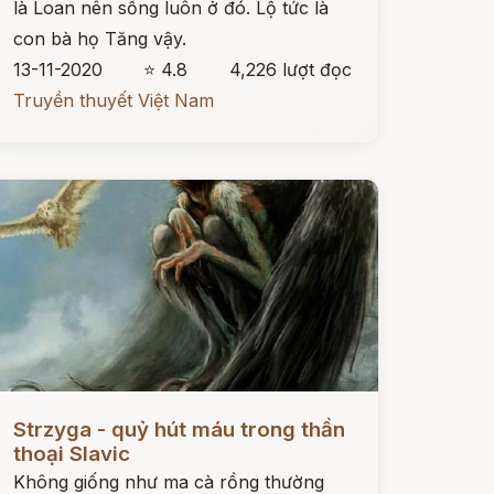
là Loan nên sống luôn ở đó. Lộ tức là
con bà họ Tăng vậy.
13-11-2020
⭐ 4.8
4,226 lượt đọc
Truyền thuyết Việt Nam
ọc ngay
Strzyga - quỷ hút máu trong thần
thoại Slavic
Không giống như ma cà rồng thường