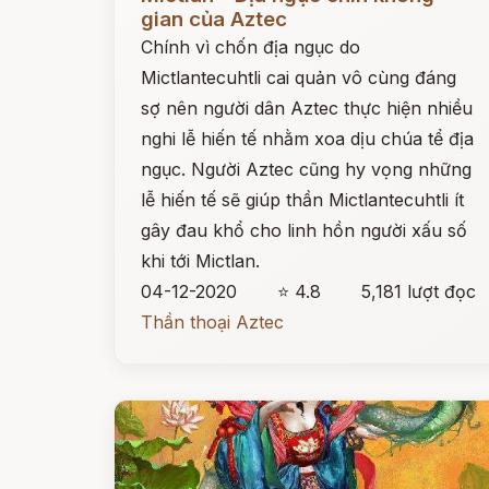
gian của Aztec
Chính vì chốn địa ngục do
Mictlantecuhtli cai quản vô cùng đáng
sợ nên người dân Aztec thực hiện nhiều
nghi lễ hiến tế nhằm xoa dịu chúa tể địa
ngục. Người Aztec cũng hy vọng những
lễ hiến tế sẽ giúp thần Mictlantecuhtli ít
gây đau khổ cho linh hồn người xấu số
khi tới Mictlan.
04-12-2020
⭐ 4.8
5,181 lượt đọc
Thần thoại Aztec