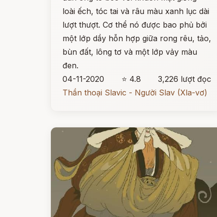
loài ếch, tóc tai và râu màu xanh lục dài
lượt thượt. Cơ thể nó được bao phủ bởi
một lớp dầy hỗn hợp giữa rong rêu, tảo,
bùn đất, lông tơ và một lớp vảy màu
đen.
04-11-2020
⭐ 4.8
3,226 lượt đọc
Thần thoại Slavic - Người Slav (Xla-vơ)