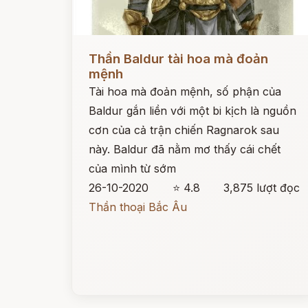
Đọc ngay
Thần Baldur tài hoa mà đoản
mệnh
Tài hoa mà đoản mệnh, số phận của
Baldur gắn liền với một bi kịch là nguồn
cơn của cả trận chiến Ragnarok sau
này. Baldur đã nằm mơ thấy cái chết
của mình từ sớm
26-10-2020
⭐ 4.8
3,875 lượt đọc
Thần thoại Bắc Âu