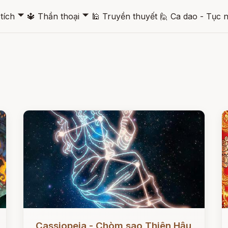
🞃
🞃
tích
🔱
Thần thoại
🕌
Truyền thuyết
🙋
Ca dao - Tục 
Đọc ngay
Đ
Cassiopeia - Chòm sao Thiên Hậu