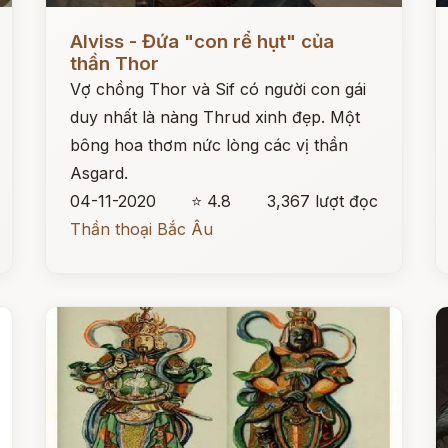
Đọc ngay
Đ
Alviss - Đứa "con rể hụt" của
thần Thor
Vợ chồng Thor và Sif có người con gái
duy nhất là nàng Thrud xinh đẹp. Một
bông hoa thơm nức lòng các vị thần
Asgard.
04-11-2020
⭐ 4.8
3,367 lượt đọc
Thần thoại Bắc Âu