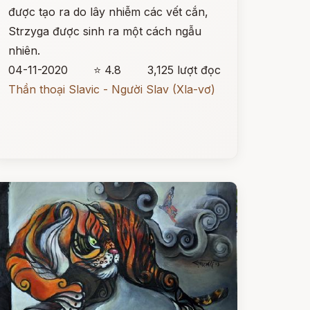
được tạo ra do lây nhiễm các vết cắn,
Strzyga được sinh ra một cách ngẫu
nhiên.
04-11-2020
⭐ 4.8
3,125 lượt đọc
Thần thoại Slavic - Người Slav (Xla-vơ)