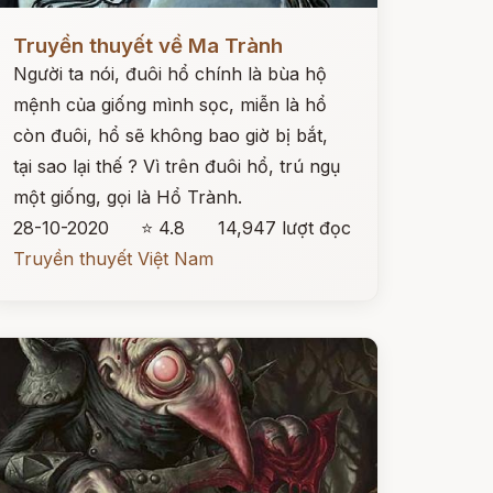
ọc ngay
Truyền thuyết về Ma Trành
Người ta nói, đuôi hổ chính là bùa hộ
mệnh của giống mình sọc, miễn là hổ
còn đuôi, hổ sẽ không bao giờ bị bắt,
tại sao lại thế ? Vì trên đuôi hổ, trú ngụ
một giống, gọi là Hổ Trành.
28-10-2020
⭐ 4.8
14,947 lượt đọc
Truyền thuyết Việt Nam