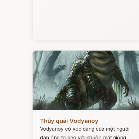
Đọc ngay
Thủy quái Vodyanoy
Vodyanoy có vóc dáng của một người
đàn ông to béo với khuôn mặt giống