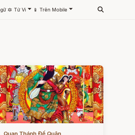
🞃
🞃
ngữ
🔯
Tử Vi
📱
Trên Mobile
ọc ngay
Quan Thánh Đế Quân