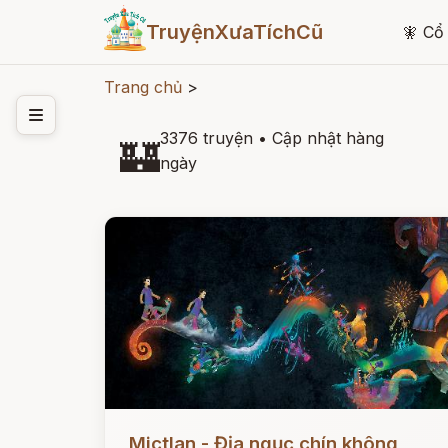
TruyệnXưaTíchCũ
🧚
Cổ 
Trang chủ
>
3376 truyện
•
Cập nhật hàng
🏰
ngày
Đọc ngay
Mictlan - Địa ngục chín không