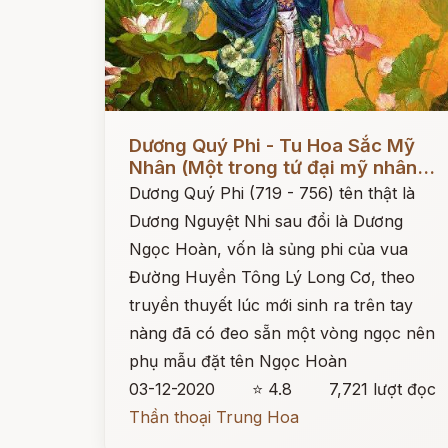
Đọc ngay
Dương Quý Phi - Tu Hoa Sắc Mỹ
Nhân (Một trong tứ đại mỹ nhân...
Dương Quý Phi (719 - 756) tên thật là
Dương Nguyệt Nhi sau đổi là Dương
Ngọc Hoàn, vốn là sủng phi của vua
Đường Huyền Tông Lý Long Cơ, theo
truyền thuyết lúc mới sinh ra trên tay
nàng đã có đeo sẵn một vòng ngọc nên
phụ mẫu đặt tên Ngọc Hoàn
03-12-2020
⭐ 4.8
7,721 lượt đọc
Thần thoại Trung Hoa