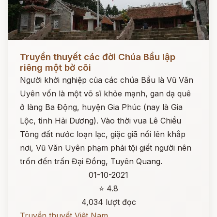
Đọc ngay
Truyền thuyết các đời Chúa Bầu lập
riêng một bờ cõi
Người khởi nghiệp của các chúa Bầu là Vũ Văn
Uyên vốn là một võ sĩ khỏe mạnh, gan dạ quê
ở làng Ba Động, huyện Gia Phúc (nay là Gia
Lộc, tỉnh Hải Dương). Vào thời vua Lê Chiều
Tông đất nước loạn lạc, giặc giã nổi lên khắp
nơi, Vũ Văn Uyên phạm phải tội giết người nên
trốn đến trấn Đại Đồng, Tuyên Quang.
01-10-2021
⭐ 4.8
4,034 lượt đọc
Truyền thuyết Việt Nam