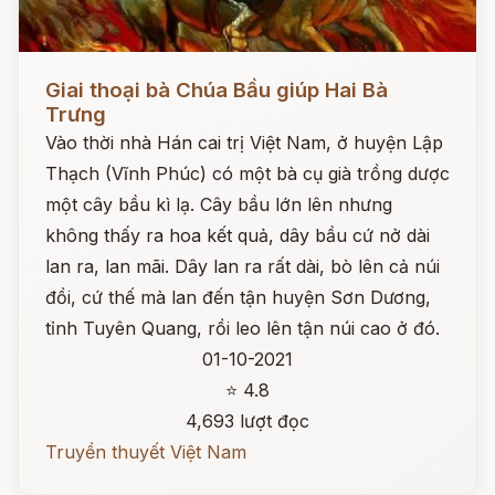
Đọc ngay
Giai thoại bà Chúa Bầu giúp Hai Bà
Trưng
Vào thời nhà Hán cai trị Việt Nam, ở huyện Lập
Thạch (Vĩnh Phúc) có một bà cụ già trồng dược
một cây bầu kì lạ. Cây bầu lớn lên nhưng
không thấy ra hoa kết quả, dây bầu cứ nở dài
lan ra, lan mãi. Dây lan ra rất dài, bò lên cả núi
đồi, cứ thế mà lan đến tận huyện Sơn Dương,
tỉnh Tuyên Quang, rồi leo lên tận núi cao ở đó.
01-10-2021
⭐ 4.8
4,693 lượt đọc
Truyền thuyết Việt Nam