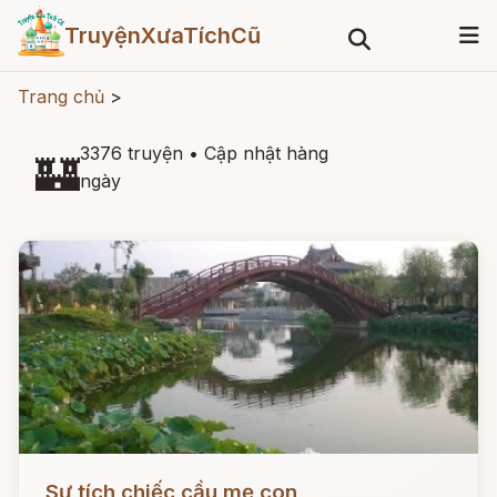
TruyệnXưaTíchCũ
Trang chủ
>
3376 truyện
•
Cập nhật hàng
🏰
ngày
Đọc ngay
Sự tích chiếc cầu mẹ con