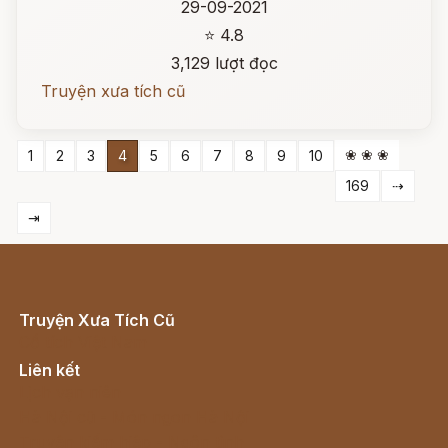
29-09-2021
⭐ 4.8
3,129 lượt đọc
Truyện xưa tích cũ
❀ ❀ ❀
1
2
3
4
5
6
7
8
9
10
169
⇢
⇥
Truyện Xưa Tích Cũ
Cổ tích Việt Nam
Liên kết
Lịch vạn niên
Hà Nội cũ - Món ngon Hà Nội
Truyện kiếm hiệp - Ngôn tình