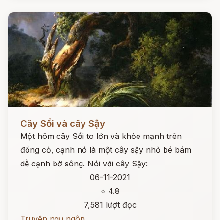
Đọc ngay
Cây Sồi và cây Sậy
Một hôm cây Sồi to lớn và khỏe mạnh trên
đồng cỏ, cạnh nó là một cây sậy nhỏ bé bám
dễ cạnh bờ sông. Nói với cây Sậy:
06-11-2021
⭐ 4.8
7,581 lượt đọc
Truyện ngụ ngôn