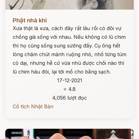
Đọc ngay
Phật nhà khỉ
Xưa thật là xưa, cách đây rất lâu rồi có đôi vự
chồng già sống với nhau. Nếu không có lũ chim
thì họ cũng sống sung sướng đấy. Cụ ông hết
lòng chăm chút mảnh ruộng nhỏ, nhổ từng túm
cỏ dại, nhưng hễ cứ vừa nhú được chồi nào thì
lũ chim háu đói, lại tới mổ cho bằng sạch.
17-12-2021
⭐ 4.8
4,056 lượt đọc
Cổ tích Nhật Bản