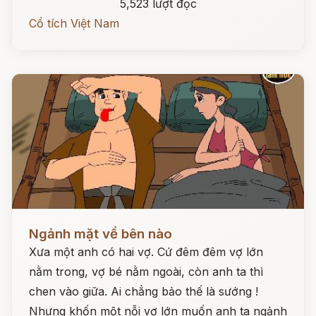
5,523 lượt đọc
Cổ tích Việt Nam
Đọc ngay
Ngảnh mặt về bên nào
Xưa một anh có hai vợ. Cứ đêm đêm vợ lớn
nằm trong, vợ bé nằm ngoài, còn anh ta thì
chen vào giữa. Ai chẳng bảo thế là sướng !
Nhưng khốn một nỗi vợ lớn muốn anh ta ngảnh