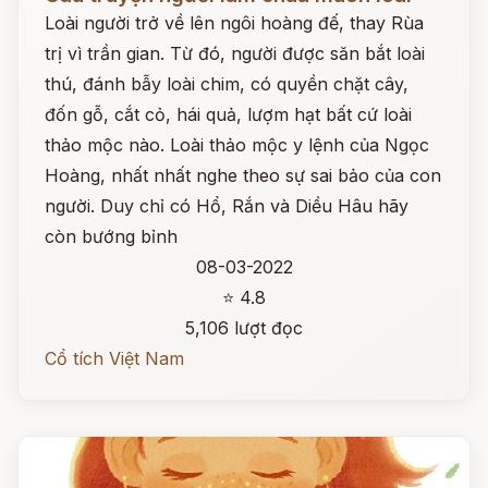
Loài người trở về lên ngôi hoàng đế, thay Rùa
trị vì trần gian. Từ đó, người được săn bắt loài
thú, đánh bẫy loài chim, có quyền chặt cây,
đốn gỗ, cắt cỏ, hái quả, lượm hạt bất cứ loài
thảo mộc nào. Loài thảo mộc y lệnh của Ngọc
Hoàng, nhất nhất nghe theo sự sai bảo của con
người. Duy chỉ có Hổ, Rắn và Diều Hâu hãy
còn bướng bỉnh
08-03-2022
⭐ 4.8
5,106 lượt đọc
Cổ tích Việt Nam