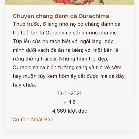
Đọc ngay
Chuyện chàng đánh cá Ourachima
Thuở trước, ở làng nhỏ nọ có chàng đánh cá
trẻ tuổi tên là Ourachima sống cùng cha mẹ.
Túp lều của họ tách biệt với ngôi làng, nép
mình dưới vách đá ăn ra biển; với một bên là
rừng thông trải dài. Những hôm trời đẹp,
Ourachima ra biển từ tảng sáng và trở về sớm
hay muộn tùy xem hôm ấy cất được mẻ cá đầy
hay chưa.
13-11-2021
⭐ 4.8
4,669 lượt đọc
Cổ tích Nhật Bản