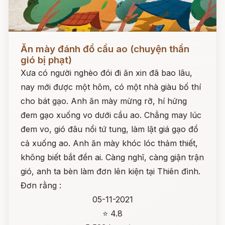
Đọc ngay
Ăn mày đánh đổ cầu ao (chuyện thần
gió bị phạt)
Xưa có người nghèo đói đi ăn xin đã bao lâu,
nay mới được một hôm, có một nhà giàu bố thí
cho bát gạo. Anh ăn mày mừng rỡ, hí hửng
đem gạo xuống vo dưới cầu ao. Chẳng may lúc
đem vo, gió đâu nổi tứ tung, làm lật giá gạo đổ
cả xuống ao. Anh ăn mày khóc lóc thảm thiết,
không biết bắt đền ai. Càng nghĩ, càng giận trận
gió, anh ta bèn làm đơn lên kiện tại Thiên đình.
Đơn rằng :
05-11-2021
⭐ 4.8