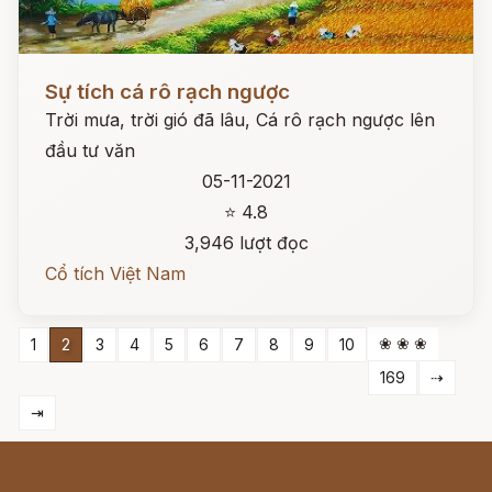
Đọc ngay
Sự tích cá rô rạch ngược
Trời mưa, trời gió đã lâu, Cá rô rạch ngược lên
đầu tư văn
05-11-2021
⭐ 4.8
3,946 lượt đọc
Cổ tích Việt Nam
❀ ❀ ❀
1
2
3
4
5
6
7
8
9
10
169
⇢
⇥