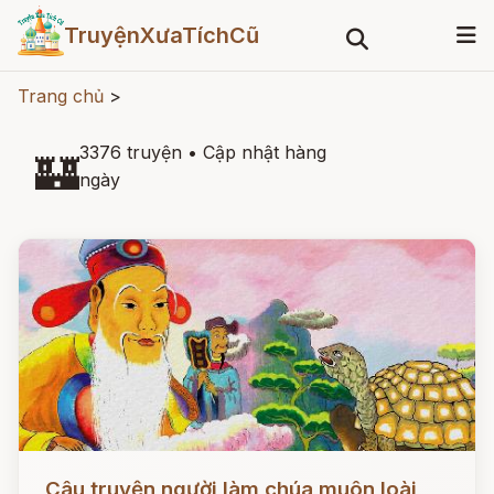
TruyệnXưaTíchCũ
Trang chủ
>
3376 truyện
•
Cập nhật hàng
🏰
ngày
Đọc ngay
Câu truyện người làm chúa muôn loài