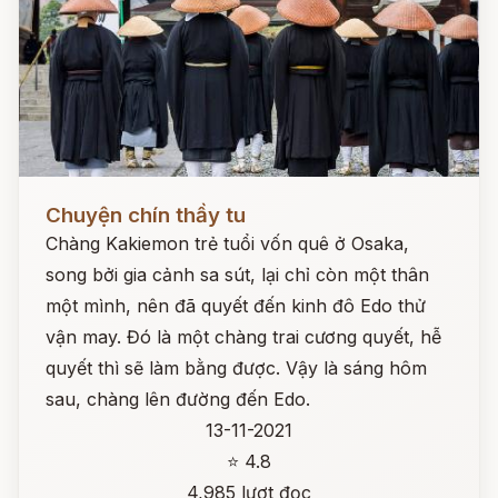
Đọc ngay
Chuyện chín thầy tu
Chàng Kakiemon trẻ tuổi vốn quê ở Osaka,
song bởi gia cảnh sa sút, lại chỉ còn một thân
một mình, nên đã quyết đến kinh đô Edo thử
vận may. Đó là một chàng trai cương quyết, hễ
quyết thì sẽ làm bằng được. Vậy là sáng hôm
sau, chàng lên đường đến Edo.
13-11-2021
⭐ 4.8
4,985 lượt đọc