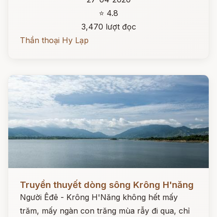
⭐ 4.8
3,470 lượt đọc
Thần thoại Hy Lạp
Đọc ngay
Truyền thuyết dòng sông Krông H'năng
Người Êđê - Krông H'Năng không hết mấy
trăm, mấy ngàn con trăng mùa rẫy đi qua, chỉ