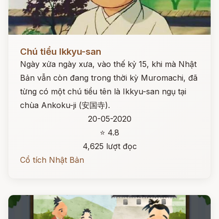
Đọc ngay
Chú tiểu Ikkyu-san
Ngày xửa ngày xưa, vào thế kỷ 15, khi mà Nhật
Bản vẫn còn đang trong thời kỳ Muromachi, đã
từng có một chú tiểu tên là Ikkyu-san ngụ tại
chùa Ankoku-ji (安国寺).
20-05-2020
⭐ 4.8
4,625 lượt đọc
Cổ tích Nhật Bản