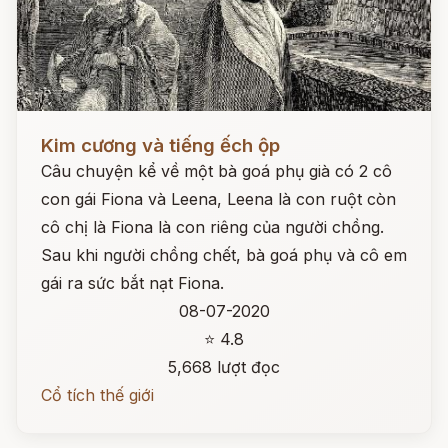
Đọc ngay
Kim cương và tiếng ếch ộp
Câu chuyện kể về một bà goá phụ già có 2 cô
con gái Fiona và Leena, Leena là con ruột còn
cô chị là Fiona là con riêng của người chồng.
Sau khi người chồng chết, bà goá phụ và cô em
gái ra sức bắt nạt Fiona.
08-07-2020
⭐ 4.8
5,668 lượt đọc
Cổ tích thế giới