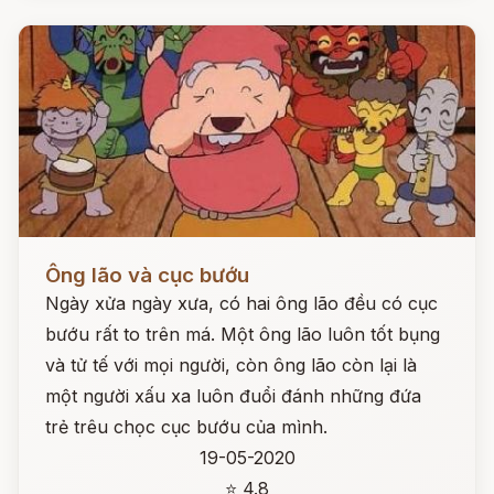
Đọc ngay
Ông lão và cục bướu
Ngày xửa ngày xưa, có hai ông lão đều có cục
bướu rất to trên má. Một ông lão luôn tốt bụng
và tử tế với mọi người, còn ông lão còn lại là
một người xấu xa luôn đuổi đánh những đứa
trẻ trêu chọc cục bướu của mình.
19-05-2020
⭐ 4.8