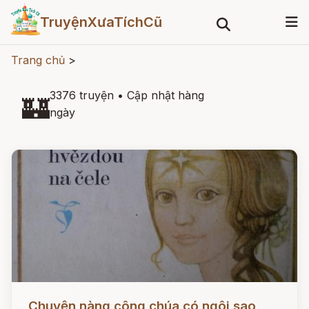
TruyệnXưaTíchCũ
Trang chủ
>
3376 truyện
•
Cập nhật hàng
🏰
ngày
Đọc ngay
Chuyện nàng công chúa có ngôi sao