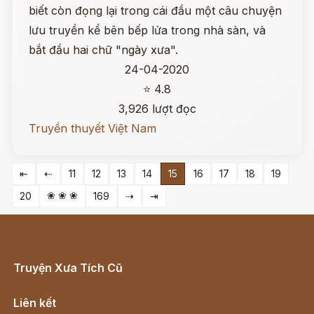
biết còn đọng lại trong cái đầu một câu chuyện
lưu truyền kể bên bếp lửa trong nhà sàn, và
bắt đầu hai chữ "ngày xưa".
24-04-2020
⭐ 4.8
3,926 lượt đọc
Truyền thuyết Việt Nam
⇤
⇠
11
12
13
14
15
16
17
18
19
❀ ❀ ❀
20
169
⇢
⇥
Truyện Xưa Tích Cũ
Cổ tích Việt Nam
Liên kết