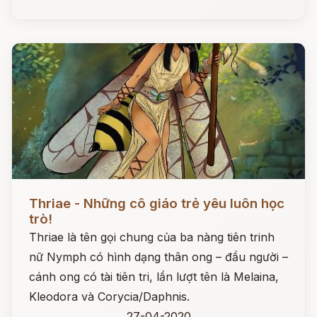
Đọc ngay
Thriae - Những cô giáo trẻ yêu luôn học
trò!
Thriae là tên gọi chung của ba nàng tiên trinh
nữ Nymph có hình dạng thân ong – đầu người –
cánh ong có tài tiên tri, lần lượt tên là Melaina,
Kleodora và Corycia/Daphnis.
27-04-2020