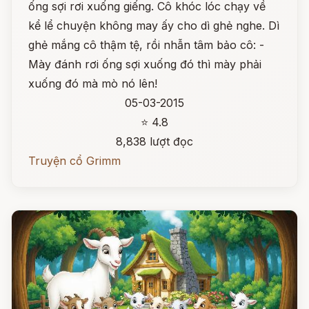
ống sợi rơi xuống giếng. Cô khóc lóc chạy về
kể lể chuyện không may ấy cho dì ghẻ nghe. Dì
ghẻ mắng cô thậm tệ, rồi nhẫn tâm bảo cô: -
Mày đánh rơi ống sợi xuống đó thì mày phải
xuống đó mà mò nó lên!
05-03-2015
⭐ 4.8
8,838 lượt đọc
Truyện cổ Grimm