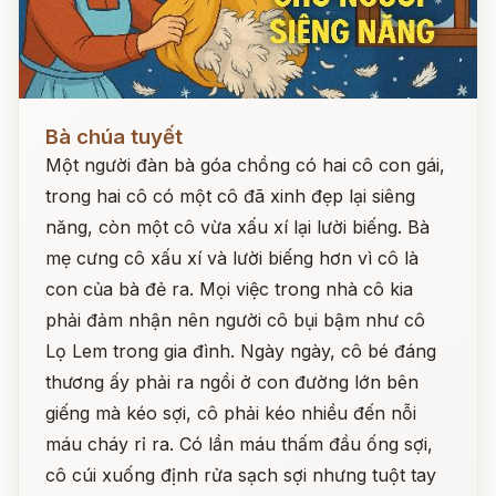
Đọc ngay
Bà chúa tuyết
Một người đàn bà góa chồng có hai cô con gái,
trong hai cô có một cô đã xinh đẹp lại siêng
năng, còn một cô vừa xấu xí lại lười biếng. Bà
mẹ cưng cô xấu xí và lười biếng hơn vì cô là
con của bà đẻ ra. Mọi việc trong nhà cô kia
phải đảm nhận nên người cô bụi bậm như cô
Lọ Lem trong gia đình. Ngày ngày, cô bé đáng
thương ấy phải ra ngồi ở con đường lớn bên
giếng mà kéo sợi, cô phải kéo nhiều đến nỗi
máu cháy rỉ ra. Có lần máu thấm đầu ống sợi,
cô cúi xuống định rửa sạch sợi nhưng tuột tay