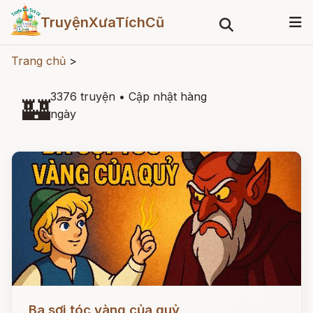
TruyệnXưaTíchCũ
Trang chủ
>
3376 truyện
•
Cập nhật hàng
🏰
ngày
Đọc ngay
Ba sợi tóc vàng của quỷ