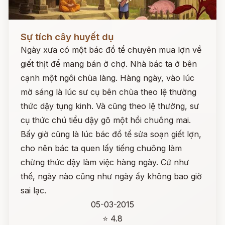
Đọc ngay
Sự tích cây huyết dụ
Ngày xưa có một bác đồ tể chuyên mua lợn về
giết thịt để mang bán ở chợ. Nhà bác ta ở bên
cạnh một ngôi chùa làng. Hàng ngày, vào lúc
mờ sáng là lúc sư cụ bên chùa theo lệ thường
thức dậy tụng kinh. Và cũng theo lệ thường, sư
cụ thức chú tiểu dậy gõ một hồi chuông mai.
Bấy giờ cũng là lúc bác đồ tể sửa soạn giết lợn,
cho nên bác ta quen lấy tiếng chuông làm
chừng thức dậy làm việc hàng ngày. Cứ như
thế, ngày nào cũng như ngày ấy không bao giờ
sai lạc.
05-03-2015
⭐ 4.8