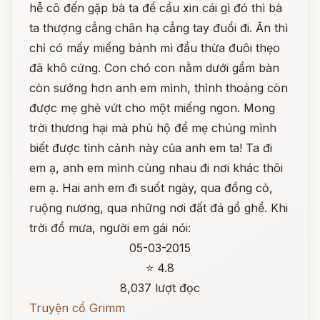
hễ cô đến gặp bà ta để cầu xin cái gì đó thì bà
ta thượng cẳng chân hạ cẳng tay đuổi đi. Ăn thì
chỉ có mấy miếng bánh mì đầu thừa đuôi thẹo
đã khô cứng. Con chó con nằm dưới gầm bàn
còn sướng hơn anh em mình, thỉnh thoảng còn
được mẹ ghẻ vứt cho một miếng ngon. Mong
trời thương hại mà phù hộ để mẹ chúng mình
biết được tình cảnh này của anh em ta! Ta đi
em ạ, anh em mình cùng nhau đi nơi khác thôi
em ạ. Hai anh em đi suốt ngày, qua đồng cỏ,
ruộng nương, qua những nơi đất đá gồ ghề. Khi
trời đổ mưa, người em gái nói:
05-03-2015
⭐ 4.8
8,037 lượt đọc
Truyện cổ Grimm