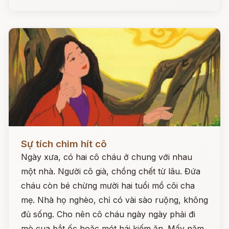
Đọc ngay
Sự tích chim hít cô
Ngày xưa, có hai cô cháu ở chung với nhau
một nhà. Người cô già, chồng chết từ lâu. Đứa
cháu còn bé chừng mười hai tuổi mồ côi cha
mẹ. Nhà họ nghèo, chỉ có vài sào ruộng, không
đủ sống. Cho nên cô cháu ngày ngày phải đi
mò cua bắt ốc hoặc mót hái kiếm ăn. Mấy năm