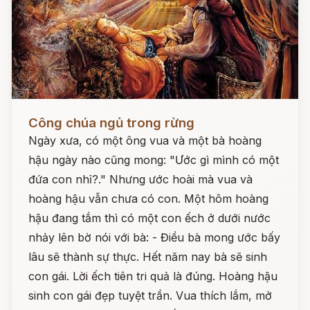
Đọc ngay
Công chúa ngủ trong rừng
Ngày xưa, có một ông vua và một bà hoàng
hậu ngày nào cũng mong: "Ước gì mình có một
đứa con nhỉ?." Nhưng ước hoài mà vua và
hoàng hậu vẫn chưa có con. Một hôm hoàng
hậu đang tắm thì có một con ếch ở dưới nước
nhảy lên bờ nói với bà: - Điều bà mong ước bấy
lâu sẽ thành sự thực. Hết năm nay bà sẽ sinh
con gái. Lời ếch tiên tri quả là đúng. Hoàng hậu
sinh con gái đẹp tuyệt trần. Vua thích lắm, mở