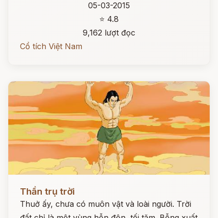
05-03-2015
⭐ 4.8
9,162 lượt đọc
Cổ tích Việt Nam
Đọc ngay
Thần trụ trời
Thuở ấy, chưa có muôn vật và loài người. Trời
đất chỉ là một vùng hỗn độn, tối tăm. Bỗng xuất