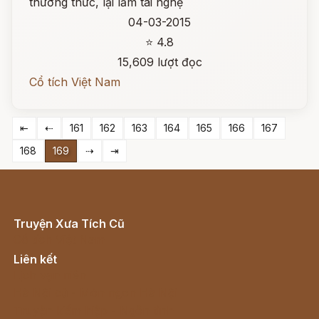
thường thức, lại lắm tài nghệ
04-03-2015
⭐ 4.8
15,609 lượt đọc
Cổ tích Việt Nam
⇤
⇠
161
162
163
164
165
166
167
168
169
⇢
⇥
Truyện Xưa Tích Cũ
Cổ tích Việt Nam
Liên kết
Lịch vạn niên
Hà Nội cũ - Món ngon Hà Nội
Truyện kiếm hiệp - Ngôn tình