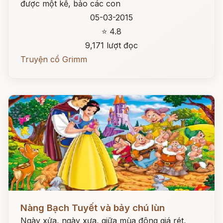
được một kế, bảo các con
05-03-2015
⭐ 4.8
9,171 lượt đọc
Truyện cổ Grimm
Đọc ngay
Nàng Bạch Tuyết và bảy chú lùn
Ngày xửa, ngày xưa, giữa mùa đông giá rét,