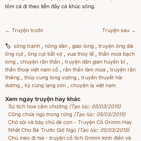
tôm cá đi theo tiễn đầy cả khúc sông.
← Truyện trước
Truyện sau →
🏷
sông tranh
,
nông dân
,
giao long
,
truyện ông dài
ông cụt
,
ông cụt bắt vợ
,
vua thủy tề
,
thần mưa bạch
long
,
chuyện rắn thần
,
truyện dân gian huyền bí
,
thần thoại việt nam cổ
,
rắn thần làm mưa
,
truyện rắn
thiêng
,
thủy cung long vương
,
truyền thuyết hải
dương
,
kỳ cùng lạng sơn
,
chuyện lạ việt nam
Xem ngay truyện hay khác
Sự tích hoa cẩm chướng
(Tạo lúc: 05/03/2015)
Công chúa ngủ trong rừng
(Tạo lúc: 05/03/2015)
Chó sói và bảy chú dê con - Truyện Cổ Grimm Hay
Nhất Cho Bé Trước Giờ Ngủ
(Tạo lúc: 05/03/2015)
Chú mèo đi hia - truyện cổ tích Grimm kinh điển và