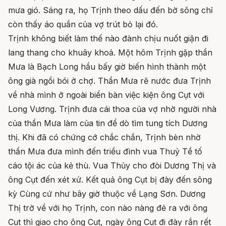
mưa gió. Sáng ra, họ Trịnh theo dấu đến bờ sông chỉ
còn thấy áo quần của vợ trút bỏ lại đó.
Trịnh không biết làm thế nào đành chịu nuốt giận đi
lang thang cho khuây khoả. Một hôm Trịnh gặp thần
Mưa là Bạch Long hầu bấy giờ biến hình thành một
ông già ngồi bói ở chợ. Thần Mưa rẽ nước đưa Trịnh
về nhà mình ở ngoài biển bàn việc kiện ông Cụt với
Long Vương. Trịnh đưa cái thoa của vợ nhờ người nhà
của thần Mưa làm của tin để dò tìm tung tích Dương
thị. Khi đã có chứng cớ chắc chắn, Trịnh bèn nhờ
thần Mưa đưa mình đến triều đình vua Thuỷ Tề tố
cáo tội ác của kẻ thù. Vua Thủy cho đòi Dương Thị và
ông Cụt đến xét xử. Kết quả ông Cụt bị đày đến sông
kỳ Cùng cứ như bây giờ thuộc về Lạng Sơn. Dương
Thị trở về với họ Trịnh, con nào nàng đẻ ra với ông
Cụt thì giao cho ông Cụt, ngày ông Cụt đi đày rắn rết