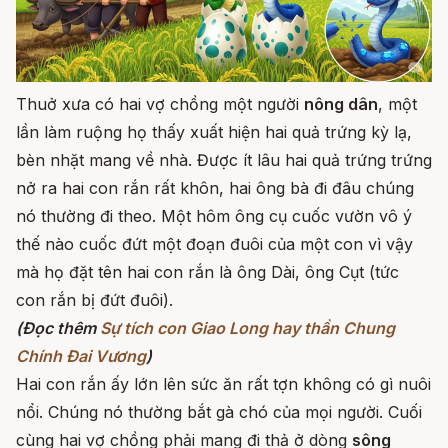
Thuở xưa có hai vợ chồng một người
nông dân
, một
lần làm ruộng họ thấy xuất hiện hai quả trứng kỳ lạ,
bèn nhặt mang về nhà. Được ít lâu hai quả trứng trứng
nở ra hai con rắn rất khôn, hai ông bà đi đâu chúng
nó thường đi theo. Một hôm ông cụ cuốc vườn vô ý
thế nào cuốc đứt một đoạn đuôi của một con vì vậy
mà họ đặt tên hai con rắn là ông Dài, ông Cụt (tức
con rắn bị đứt đuôi).
(Đọc thêm
Sự tích con Giao Long hay thần Chung
Chính Đai Vương
)
Hai con rắn ấy lớn lên sức ăn rất tợn không có gì nuôi
nổi. Chúng nó thường bắt gà chó của mọi người. Cuối
cùng hai vợ chồng phải mang đi thả ở dòng
sông