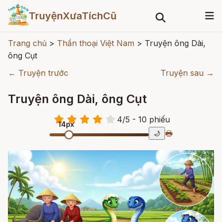
TruyệnXưaTíchCũ
Trang chủ
>
Thần thoại Việt Nam
>
Truyện ông Dài,
ông Cụt
← Truyện trước
Truyện sau →
Truyện ông Dài, ông Cụt
4
/
5
- 10
phiếu
14px
🖶
🌙