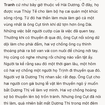
Tranh
cứ như bây giờ thuộc về Hải Dương. Ở đây, họ
được vua Thủy Tề cho làm bộ hạ cai quản một khúc
sông rộng. Từ đó hai thần làm mưa làm gió cả một
vùng nhất là ông Cụt tính khí dữ tợn hơn ông Dài.
Những việc bắt người cướp của là việc đã quen tay.
Thường khi có thuyền đi qua đó, ông Cụt nổi sóng dữ
dội làm cho phải đắm, hai vợ chồng ông cụ thỉnh
thoảng phải ra bờ van vái con nuôi để chúng nới tay.
Họ cũng có nghe nhưng rồi chứng nào vẫn tật ấy.
Người ta kể rằng sau đó một thời gian lâu, một hôm
có hai vợ chồng một người họ Trịnh đi thuyền qua đó.
Người vợ là Dương Thị nhan sắc rất đẹp. Ông Cụt cho
hai người con gái bưng lễ vật lên thuyền ngỏ ý muốn
bắt Dương Thị về làm vợ mình. Hai vợ chồng hoảng
sợ bỏ thuyền lên bộ trốn tránh. Nhưng ông Cụt đã nói
thì làm, quả nhiên bắt mất Dương Thị trong một đêm