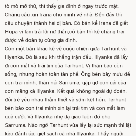
tò mò mở thử, thì thấy gia đình ở ngay trước mặt.
Chàng cầu xin Irana cho mình về nhà. Đến đây thì
câu chuyện thành hai dị bản. Có bản kể Irana đã giết
Hupa vì làm trái lời nữ thần,có bản thì kể chàng trai
được về đoàn tụ cùng gia đình.
Còn một bản khác kể về cuộc chiến giữa Tarhunt và
Illyanka. Đó là sau khi thắng trận đầu, Illyanka đã lấy
đi con mắt và trái tim của Tarhunt. Vị thần bão còn
sống, nhưng hoàn toàn tàn phế. Ông bèn bày mưu để
con trai mình, thần núi Sarruma, gặp gỡ con gái của
con mãng xà Illyanka. Kết quả không ngoài dự đoán,
đôi trẻ yêu nhau thắm thiết và sớm kết hôn. Terhunt
bèn bảo con trai mình xin lại trái tim và con mắt làm
quà cưới. Và Illyanka nhẹ dạ giao luôn đồ cho
Sarruma. Nào ngờ Tarhunt vừa lấy lại sức mạnh thì lật
kèo đánh úp, giết sạch cả nhà Illyanka. Thấy người