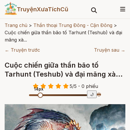
TruyệnXưaTíchCũ
Trang chủ
>
Thần thoại Trung Đông - Cận Đông
>
Cuộc chiến giữa thần bão tố Tarhunt (Teshub) và đại
mãng xà...
← Truyện trước
Truyện sau →
Cuộc chiến giữa thần bão tố
Tarhunt (Teshub) và đại mãng xà
Illyanka
5
/
5
- 0
phiếu
14px
🖶
🌙