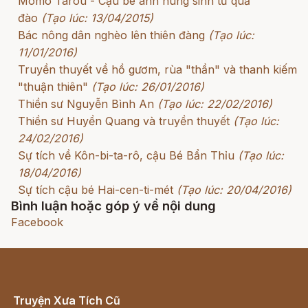
Momo Tarou - Cậu bé anh hùng sinh từ quả
đào
(Tạo lúc: 13/04/2015)
Bác nông dân nghèo lên thiên đàng
(Tạo lúc:
11/01/2016)
Truyền thuyết về hồ gươm, rùa "thần" và thanh kiếm
"thuận thiên"
(Tạo lúc: 26/01/2016)
Thiền sư Nguyễn Bình An
(Tạo lúc: 22/02/2016)
Thiền sư Huyền Quang và truyền thuyết
(Tạo lúc:
24/02/2016)
Sự tích về Kôn-bi-ta-rô, cậu Bé Bẩn Thỉu
(Tạo lúc:
18/04/2016)
Sự tích cậu bé Hai-cen-ti-mét
(Tạo lúc: 20/04/2016)
Bình luận hoặc góp ý về nội dung
Facebook
Truyện Xưa Tích Cũ