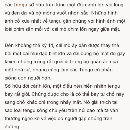
các
tengu
sở hữu trên lưng một đôi cánh lớn với lông
vũ đen dài và bộ móng vuốt nhọn sắc. Những hình
ảnh cổ xưa nhất về tengu gắn chúng với hình ảnh một
loài chim săn mồi với cái mỏ chim lớn ngay giữa mặt.
Đến khoảng thế kỷ 14, cái mỏ ấy dần được thay thế
bởi một cái mũi đặc biệt lớn và dài cùng bộ mặt đỏ gay
khiến chúng trông rất quái dị trong bộ quần áo của
một nhà sư, nhưng cũng làm các Tengu có phần
giống con người hơn.
Sở hữu đôi cánh lớn, một điều nên hiển nhiên tengu
bay rất giỏi. Chúng được cho là có thể bay từ chỗ này
sang chỗ khác chỉ trong nháy mắt. Nó giải thích tại
sao loài tengu sống chủ yếu trên núi cao mà ta vẫn
thường nghe kể về việc có người gặp chúng trên
đường.