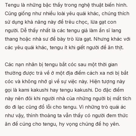
Tengu là những bậc thầy trong nghệ thuật biến hình.
Cũng giống như nhiều loài yêu quái khác, chúng thích
sử dụng khả năng này để trêu chọc, lừa gạt con
người. Dễ thấy nhất là các tengu giả làm ẩn sĩ lang
thang hoặc nhà sư để bày trò lừa gạt. Nhưng khác với
các yêu quái khác, tengu ít khi giết người để ăn thịt.
Các nạn nhân bị tengu bắt cóc sau một thời gian
thường được trả về ở một địa điểm cách xa nơi bị bắt
cóc và không nhớ gì về sự việc này. Hiện tượng này
gọi là kami kakushi hay tengu kakushi. Do đặc điểm
này nên đôi khi người nhà của những người bị mất tích
do đi lạc cũng đổ lỗi cho tengu. Vì những trò quái ác
như vậy, thỉnh thoảng ta vẫn thấy có người đem thức
ăn để cúng cho tengu, hy vọng chúng để họ yên.