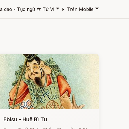
🞃
🞃
a dao - Tục ngữ
🔯
Tử Vi
📱
Trên Mobile
Ebisu - Huệ Bì Tu