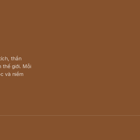
ích, thần
 thế giới. Mỗi
c và niềm