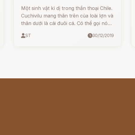
Một sinh vật kì dị trong thần thoại Chile.
Cuchivilu mang thân trên của loài lợn và
thân dưới là cái đuôi cá. Có thể gọi nó
một cách dân dã là Lợn biển cũng được.
ST
30/12/2019