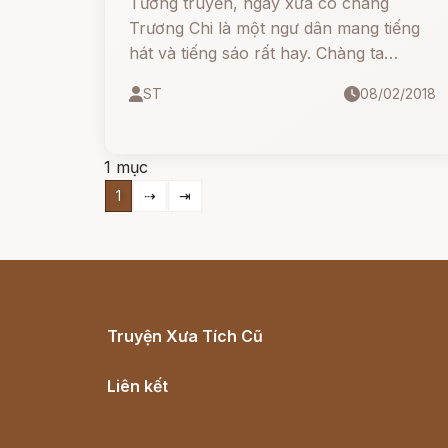
Tương truyền, ngày xưa có chàng
Trương Chi là một ngư dân mang tiếng
hát và tiếng sáo rất hay. Chàng ta
thường vừa buông lưới, vừa hát. Tiếng
ST
08/02/2018
hát mê ly bay đến ngôi lầu gần đó,
khiến cho Mỵ Nương ...
1 mục
1
⇢
⇥
Truyện Xưa Tích Cũ
Cổ tích Việt Nam
Liên kết
Lịch vạn niên
Hà Nội cũ - Món ngon Hà Nội