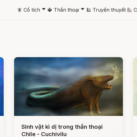
🞃
🞃
🧚
Cổ tích
🔱
Thần thoại
🕌
Truyền thuyết
🙋
C
Sinh vật kì dị trong thần thoại
Chile - Cuchivilu