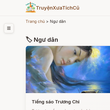
TruyệnXưaTíchCũ
Trang chủ
>
Ngư dân
🏷 Ngư dân
Tiếng sáo Trương Chi