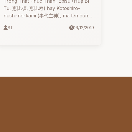
Trong Thất Phúc Thần, Ebisu (Huệ Bì
Tu, 恵比須, 恵比寿) hay Kotoshiro-
nushi-no-kami (事代主神), mà tên cúng
cơm còn là Hiruko, là vị thần của ngư
ST
16/12/2019
dân, ngư nghiệp, vùng chài lưới, sự may
mắn và nhà buôn, thường được vẽ với
tay phải cầm cần câu, tay trái cầm cá
tráp (cá hồng).