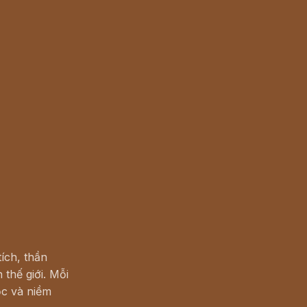
ích, thần
 thế giới. Mỗi
c và niềm