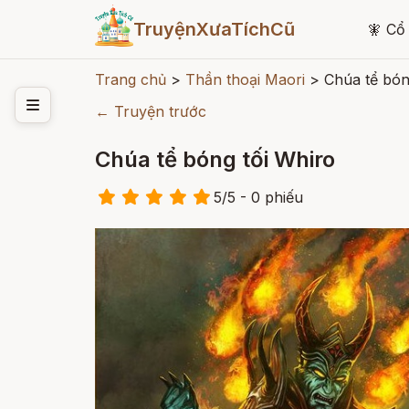
TruyệnXưaTíchCũ
🧚
Cổ 
Trang chủ
>
Thần thoại Maori
>
Chúa tể bón
← Truyện trước
Chúa tể bóng tối Whiro
5
/
5
- 0
phiếu