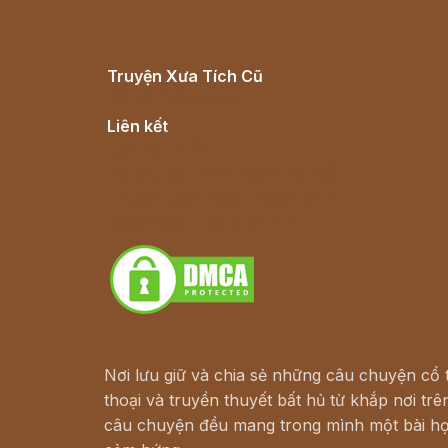
Truyện Xưa Tích Cũ
Cổ tích Việt Nam
Liên kết
Lịch vạn niên
Hà Nội cũ - Món ngon Hà Nội
Truyện kiếm hiệp - Ngôn tình
Download - Tải Miễn Phí
Nơi lưu giữ và chia sẻ những câu chuyện cổ t
thoại và truyền thuyết bất hủ từ khắp nơi trên
câu chuyện đều mang trong mình một bài họ