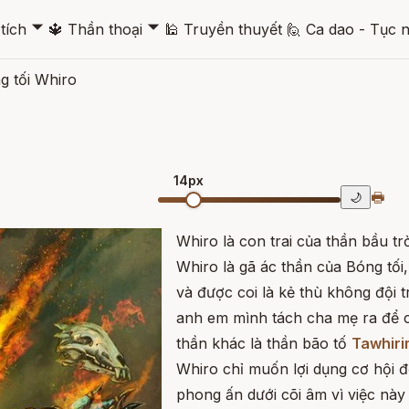
🞃
🞃
tích
🔱
Thần thoại
🕌
Truyền thuyết
🙋
Ca dao - Tục 
g tối Whiro
14px
🖶
🌙
Whiro là con trai của thần bầu t
Whiro là gã ác thần của Bóng tối, 
và được coi là kẻ thù không đội 
anh em mình tách cha mẹ ra để c
thần khác là thần bão tố
Tawhiri
Whiro chỉ muốn lợi dụng cơ hội để
phong ấn dưới cõi âm vì việc này