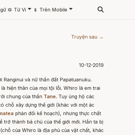
🞃
🞃
ngữ
🔯
Tử Vi
📱
Trên Mobile
Truyện sau →
10-12-2019
rời Ranginui và nữ thần đất Papatuanuku.
là hiện thân của mọi tội lỗi. Whiro là em trai
trời chung của thần
Tane
. Tuy ủng hộ các
ó chỗ xây dựng thế giới (khác với một ác
matea
phản đối kế hoạch), nhưng thực chất
 trở thành bá chủ của thế giới mới. Hắn ta bị
 (chỗ của Whiro là địa phủ của vật chất, khác