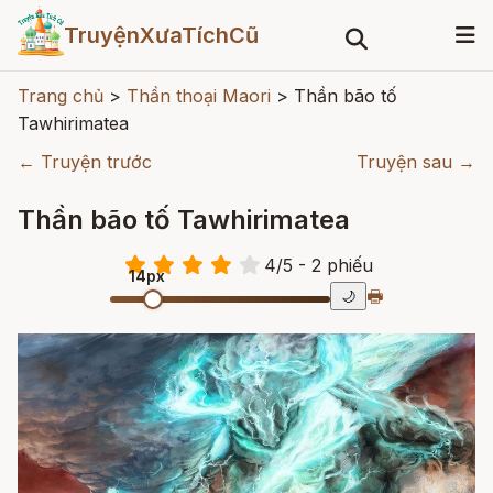
TruyệnXưaTíchCũ
Trang chủ
>
Thần thoại Maori
>
Thần bão tố
Tawhirimatea
← Truyện trước
Truyện sau →
Thần bão tố Tawhirimatea
4
/
5
- 2
phiếu
14px
🖶
🌙