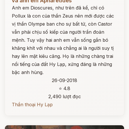
và anh em Apharétides
Anh em Dioscures, như trên đã kể, chỉ có
Pollux là con của thần Zeus nên mới được các
vị thần Olympe ban cho sự bất tử, còn Castor
vẫn phải chịu số kiếp của người trần đoản
mệnh. Tuy vậy hai anh em vẫn sống gắn bó
khăng khít với nhau và chẳng ai là người suy tị
hay lên mặt kiêu căng. Họ là những chàng trai
nổi tiếng của đất Hy Lạp, xứng đáng là những
bậc anh hùng.
26-09-2018
⭐ 4.8
2,490 lượt đọc
Thần thoại Hy Lạp