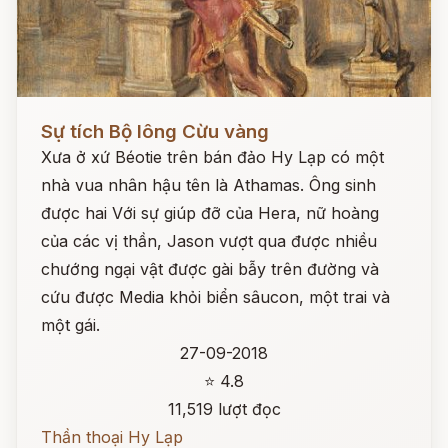
Đọc ngay
Sự tích Bộ lông Cừu vàng
Xưa ở xứ Béotie trên bán đảo Hy Lạp có một
nhà vua nhân hậu tên là Athamas. Ông sinh
được hai Với sự giúp đỡ của Hera, nữ hoàng
của các vị thần, Jason vượt qua được nhiều
chướng ngại vật được gài bẫy trên đường và
cứu được Media khỏi biển sâucon, một trai và
một gái.
27-09-2018
⭐ 4.8
11,519 lượt đọc
Thần thoại Hy Lạp