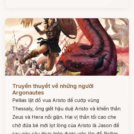
Đọc ngay
Truyền thuyết về những người
Argonautes
Pellias lật đổ vua Aristo để cướp vùng
Thessaly, ông giết hậu duệ Aristo và khiến thần
Zeus và Hera nổi giận. Hai vị thần tối cao che
chở đứa bé mới lọt lòng của Aristo là Jason để
sau này cậu thực hiện được việc lập đổ Pellias