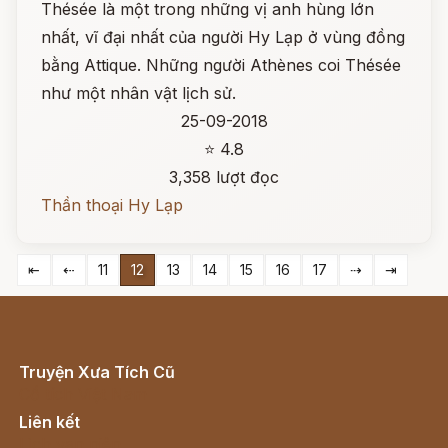
Thésée là một trong những vị anh hùng lớn
nhất, vĩ đại nhất của người Hy Lạp ở vùng đồng
bằng Attique. Những người Athènes coi Thésée
như một nhân vật lịch sử.
25-09-2018
⭐ 4.8
3,358 lượt đọc
Thần thoại Hy Lạp
⇤
⇠
11
12
13
14
15
16
17
⇢
⇥
Truyện Xưa Tích Cũ
Cổ tích Việt Nam
Liên kết
Lịch vạn niên