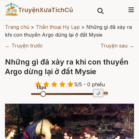
TruyệnXưaTíchCũ
Trang chủ
>
Thần thoại Hy Lạp
>
Những gì đã xảy ra
khi con thuyền Argo dừng lại ở đất Mysie
← Truyện trước
Truyện sau →
Những gì đã xảy ra khi con thuyền
Argo dừng lại ở đất Mysie
5
/
5
- 0
phiếu
14px
🖶
🌙