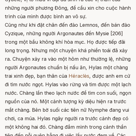
những người phương Đông, để cầu xin cho cuộc hành
trình của mình được bình an vô sự.
Cũng như khi đặt chân đến đảo Lemnos, đến bán đảo
Cyzique, những người Argonautes đến Mysie [206]
trong một bầu không khí hòa mục. Họ được tiếp đãi
long trọng. Nhưng một chuyện khá phiền toái đã xảy
ra. Chuyện xảy ra vào một hôm như thường lệ, những
người Argonautes chuẩn bị nấu ăn, Hylas một chàng
trai xinh đẹp, bạn thân của
Héraclès
, được anh em cử
đi tìm nước ngọt. Hylas vào rừng và tìm được một lạch
nước. Chàng lần theo lạch nước để tìm con suối, ngọn
nguồn của nó. Một cảnh tượng kỳ diệu hiện ra trước
mắt chàng. Bên bờ suối các tiên nữ Nymphe đang vui
chơi, ca múa. Hylas ngây người ra trước cảnh đẹp có
một không hai đó. Chàng đắm mình trong cảnh thần
tiên đến nỗi quên bẵng đi việc lấy nước đem về. Các