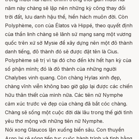
năm này chàng sẽ lập nên những kỳ công thay đổi
trời đất, lưu danh hậu thế, hiển hách muôn đời. Còn
Polyphème, con của Élatos và Hippé, theo quyết định
của thần linh chàng sẽ lãnh sứ mạng sang một vương
quốc trên xứ sở Mysie để xây dựng nên một đô thành
danh tiếng, đô thành đó sẽ được đặt tên là Cius.
Polyphème sẽ trị vì tại đó cho đến khi hết hạn kỳ của
số phận mình; đó là đô thành của những người
Chalybes vinh quang. Còn chàng Hylas xinh đẹp,
chàng vĩnh viễn không bao giờ gặp lại được các chiến
hữu thân thiết của mình nữa. Các tiên nữ Nymphe
cảm xúc trước vẻ đẹp của chàng đã bắt cóc chàng.
Chàng sẽ sống một cuộc đời dài lâu trong thế giới tình
yêu thơ mộng với những tiên nữ Nymphe.
Nói xong Glaucos lặn xuống biển sâu. Con thuyền
Argo lại rẽ sóng tiếp tục cuộc hành trình và tình bằng