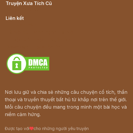
Truyện Xưa Tích Cũ
Cổ tích Việt Nam
Liên kết
Lịch vạn niên
Hà Nội cũ - Món ngon Hà Nội
Truyện kiếm hiệp - Ngôn tình
Download - Tải Miễn Phí
Nơi lưu giữ và chia sẻ những câu chuyện cổ tích, thần
thoại và truyền thuyết bất hủ từ khắp nơi trên thế giới.
Mỗi câu chuyện đều mang trong mình một bài học và
niềm cảm hứng.
Được tạo với
cho những người yêu truyện