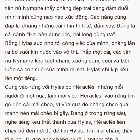
tiên nữ Nymphe thấy chàng đẹp trai đang đắm đuối
nhìn mình cũng nao nao xúc động. Các nàng cũng
đáp lại chàng những cái nhìn tình tứ, đắm say. Đúng là
cái cảnh “Hai bên cùng liếc, hai lòng cùng ưa”.
Bỗng Hylas sực nhớ tới công việc của mình, chàng lần
ra bờ suối kín nước vào vò thì... hấp một cái, các tiên
nữ Nymphe kéo tuột chàng xuống dòng suối và biến
luôn cả con suối của mình đi mất. Hylas chỉ kịp kêu
lên một tiếng.
Cùng vào rừng với Hylas có Héraclès, nhưng mỗi
người đi một ngả, làm mỗi việc. Héraclès, vào rừng tìm
gỗ đẽo cái mái chèo, vì vừa qua do chàng chèo quá
mạnh nên mái chèo bị gãy. Đang ở trong rừng sâu,
nghe tiếng kêu thất thanh của Hylas, Héraclès liền
chạy bổ đến nơi đó để tìm Hylas. Tìm mãi chẳng thấy
tăm hơi, lại gặp anh chàng người Lapithes tên là