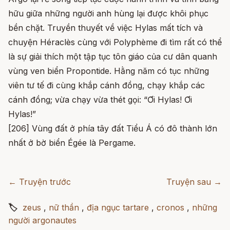
hữu giữa những người anh hùng lại được khôi phục
bền chặt. Truyền thuyết về việc Hylas mất tích và
chuyện Héraclès cùng với Polyphème đi tìm rất có thể
là sự giải thích một tập tục tôn giáo của cư dân quanh
vùng ven biển Propontide. Hằng năm có tục những
viên tư tế đi cùng khắp cánh đồng, chạy khắp các
cánh đồng; vừa chạy vừa thét gọi: “Ơi Hylas! Ơi
Hylas!”
[206] Vùng đất ở phía tây đất Tiểu Á có đô thành lớn
nhất ở bờ biển Égée là Pergame.
← Truyện trước
Truyện sau →
🏷
zeus
,
nữ thần
,
địa ngục tartare
,
cronos
,
những
người argonautes