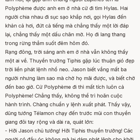
Polyphème được anh em ở nhà cử đi tìm Hylas. Hai
người chia nhau đi sục sạo khắp nơi, gọi Hylas đến
khản cả hơi, đứt cả tiếng mà chẳng thấy một lời đáp
lại, chẳng thấy một dấu chân mờ. Họ đi lang thang
trong rừng thẳm suốt đêm hôm đó.
Rạng đông, trời sáng anh em ở nhà vẫn không thấy
một ai về. Thuyền trưởng Tiphis gặp lúc thuận gió đẹp
trời liền phát lệnh nhổ neo. Jason biết vắng mất ba
người nhưng làm sao mà chờ họ mãi được, và biết chờ
đến bao giờ. Cử Polyphème đi thì mất tích luôn cả
Polyphème! Chẳng thấy, không thể trì hoãn cuộc
hành trình. Chàng chuẩn y lệnh xuất phát. Thấy vậy,
dũng tướng Télamon chạy đến trước mũi con thuyền
giang đôi tay rộng và dài ra, quát lớn:
- Hỡi Jason chủ tướng! Hỡi Tiphis thuyền trưởng! Các
người có đầu óc không mà lại dám phát lệnh cho khởi