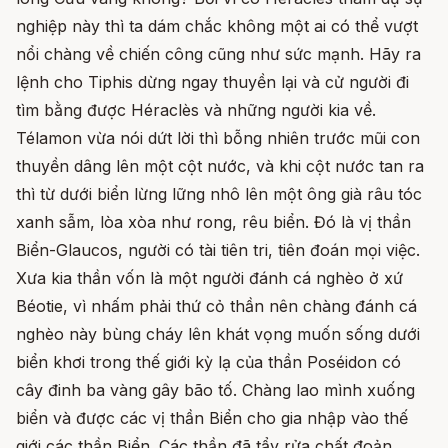
nghiệp này thì ta dám chắc không một ai có thể vượt
nổi chàng về chiến công cũng như sức mạnh. Hãy ra
lệnh cho Tiphis dừng ngay thuyền lại và cử người đi
tìm bằng được Héraclès và những người kia về.
Télamon vừa nói dứt lời thì bỗng nhiên trước mũi con
thuyền dâng lên một cột nước, và khi cột nước tan ra
thì từ dưới biển lừng lững nhô lên một ông già râu tóc
xanh sẫm, lòa xòa như rong, rêu biển. Đó là vị thần
Biển-Glaucos, người có tài tiên tri, tiên đoán mọi việc.
Xưa kia thần vốn là một người đánh cá nghèo ở xứ
Béotie, vì nhấm phải thứ cỏ thần nên chàng đánh cá
nghèo này bùng cháy lên khát vọng muốn sống dưới
biển khơi trong thế giới kỳ lạ của thần Poséidon có
cây đinh ba vàng gây bão tố. Chàng lao mình xuống
biển và được các vị thần Biển cho gia nhập vào thế
giới các thần Biển. Các thần đã tẩy rửa chất đoản