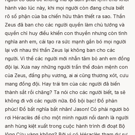
hành vào lúc này, khi mọi người còn đang chưa biết
rõ số phận của ba chiến hữu thân thiết ra sao. Thần
Zeus đã ban cho các người quyền làm chủ tướng và
quyền chỉ huy điều khiển con thuyền nhưng còn tình
nghĩa anh em, cái tạo ra sức mạnh gắn bó mọi người
lại với nhau thì thần Zeus lại không ban cho các
người. Vì thế các người mới nhẫn tâm bỏ anh em đồng
đội lại. Xưa nay những người trần thế đoản mệnh con
của Zeus, đấng phụ vương, ai ai cũng thương xót, cưu
mang đồng đội. Hay trái tim của các người đã biến
thành sắt rồi chăng? Ta nói cho các người biết, ta sẽ
không đi với các người nữa. Đồ bội bạc! Đồ phản
phúc! Đồ bất nghĩa bất nhân! Jason! Có phải ngươi bỏ
rơi Héraclès để cho một mình ngươi nổi danh là người
anh hùng kiệt xuất trong cuộc hành trình đi đoạt Bộ
lông Cừu vàng không? Bởi vì có Héraclès tham dự sự