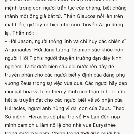
mệnh trong con người trần tục của chàng, biết chàng
thành một ông già bất tử. Thần Glaucos nổi lên trên
mặt biển, giơ tay ra hiệu cho con thuyền Argo dừng
lại. Thần nói:
- Hỡi Jason, người thống lĩnh và chỉ huy các chiến sĩ
Argonautes! Hỡi dũng tướng Télamon sức khỏe hơn
người! Hỡi Tiphis người thuyền trưởng dạn dày kinh
nghiệm! Ta từ dưới biển sâu dội nước lên đây để
truyền phán cho các người biết ý định của đấng phụ
vương Zeus trong sự việc vừa qua. Các ngươi hãy dẹp
mối bất hòa và tuân theo ý định của thần linh. Trước
hết ta truyền đạt cho các người biết về số phận của
Héraclès, người anh hùng vĩ đại con của Zeus. Theo
Số mệnh, Héraclès sẽ phải trở về Hy Lạp đến nộp
mình cam chịu làm nô lệ cho nhà vua Eurysthée
trong mười hai năm. Chính trong thời gian mười hai