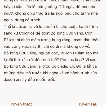
hùng cầm đầu đô thành Iolcos danh tiếng. Nhà ngươi
hãy lo sắm sửa lễ mừng công. Tới ngày đó mà nhà
ngươi không chịu trao trả lại ngôi báu cho ta thì nhà
ngươi đừng có trách.
Thế là Jason ra về lo chuẩn bị cho cuộc hành trình
sang xứ Colchide để đoạt Bộ lông Cừu vàng. Còn
Pélias thì chắc mẩm trong bụng rằng Jason dấn thân
vào công việc này thì chỉ có đi mà không có về.
Bộ lông Cừu vàng, nguồn gốc, lai lịch ra làm sao mà
lại lôi thôi rắc rối đến như thế? Phrixos là ai? Vì sao
Bộ lông Cừu vàng lại ở xứ Colchide, v.v. Đó là tất cả
những điều mà trước khi nghe kể về hành trình của
Jason ai nấy đều muốn biết.
← Truyện trước
Truyện sau →