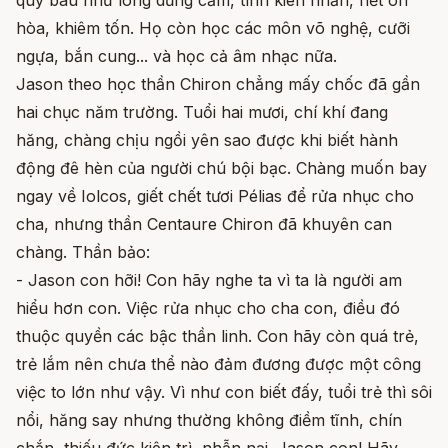
quý báu như lòng dũng cảm, tính kiên nhẫn, nết ôn
hòa, khiêm tốn. Họ còn học các môn võ nghệ, cưỡi
ngựa, bắn cung... và học cả âm nhạc nữa.
Jason theo học thần Chiron chẳng mấy chốc đã gần
hai chục năm trường. Tuổi hai mươi, chí khí đang
hăng, chàng chịu ngồi yên sao được khi biết hành
động đê hèn của người chú bội bạc. Chàng muốn bay
ngay về Iolcos, giết chết tươi Pélias để rửa nhục cho
cha, nhưng thần Centaure Chiron đã khuyên can
chàng. Thần bảo:
- Jason con hỡi! Con hãy nghe ta vì ta là người am
hiểu hơn con. Việc rửa nhục cho cha con, điều đó
thuộc quyền các bậc thần linh. Con hãy còn quá trẻ,
trẻ lắm nên chưa thể nào đảm đương được một công
việc to lớn như vậy. Vì như con biết đấy, tuổi trẻ thì sôi
nổi, hăng say nhưng thường không điềm tĩnh, chín