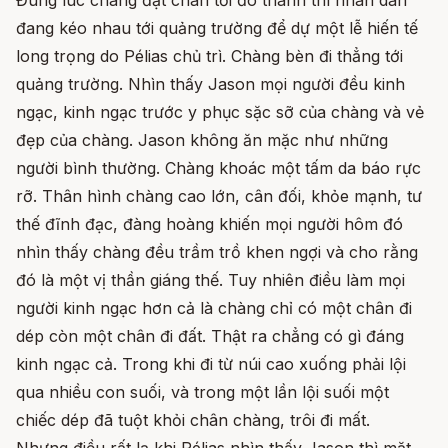
Đúng lúc chàng đặt chân tới đô thành thì nhân dân
đang kéo nhau tới quảng trường để dự một lễ hiến tế
long trọng do Pélias chủ trì. Chàng bèn đi thẳng tới
quảng trường. Nhìn thấy Jason mọi người đều kinh
ngạc, kinh ngạc trước y phục sặc sỡ của chàng và vẻ
đẹp của chàng. Jason không ăn mặc như những
người bình thường. Chàng khoác một tấm da báo rực
rỡ. Thân hình chàng cao lớn, cân đối, khỏe mạnh, tư
thế đĩnh đạc, đàng hoàng khiến mọi người hôm đó
nhìn thấy chàng đều trầm trồ khen ngợi và cho rằng
đó là một vị thần giáng thế. Tuy nhiên điều làm mọi
người kinh ngạc hơn cả là chàng chỉ có một chân đi
dép còn một chân đi đất. Thật ra chẳng có gì đáng
kinh ngạc cả. Trong khi đi từ núi cao xuống phải lội
qua nhiều con suối, và trong một lần lội suối một
chiếc dép đã tuột khỏi chân chàng, trôi đi mất.