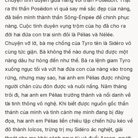
chuyện tình duyên giữa nàng với thần Poséidon. Thật
ra thì thần Poséidon vì quá say mê sắc đẹp của nàng,
đã biến mình thành thần Sông-Énipée để chinh phục
nàng. Cuộc tình duyên vụng trộm của họ đã cho ra
đời hai đứa con trai sinh đôi là Pélias và Nélée.
Chuyện vỡ lở, bà mẹ chồng của Tyro tên là Sidéro vô
cùng tức giận. Bà không thể nào dung thứ được một
nàng dâu hư hỏng đến như thế. Bà ra lệnh giam Tyro
xuống ngục tối và vứt hai đứa con của nàng vào trong
rừng, nhưng may sao, hai anh em Pélias được những
người chăn cừu đón được và nuôi nấng. Năm tháng
trôi đi, hai anh em Pélias trưởng thành và nổi danh về
tài tinh thông võ nghệ. Khi biết được nguồn gốc thần
thánh của mình và tình cảnh mẹ mình đang bị đày
đọa, hai anh em Pélias liền chiêu tập chiến hữu kéo về
đô thành Iolcos, trừng trị mụ Sidéro ác nghiệt, giải