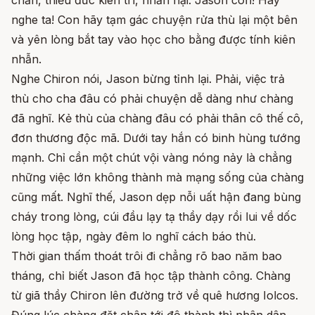
chắn, thiếu đức kiên trì, nhẫn nại. Jason con! Hãy
nghe ta! Con hãy tạm gác chuyện rửa thù lại một bên
và yên lòng bắt tay vào học cho bằng được tính kiên
nhẫn.
Nghe Chiron nói, Jason bừng tỉnh lại. Phải, việc trả
thù cho cha đâu có phải chuyện dễ dàng như chàng
đã nghĩ. Kẻ thù của chàng đâu có phải thân cô thế cô,
đơn thương độc mã. Dưới tay hắn có binh hùng tướng
mạnh. Chỉ cần một chút vội vàng nóng nảy là chẳng
những việc lớn không thành mà mạng sống của chàng
cũng mất. Nghĩ thế, Jason dẹp nỗi uất hận đang bùng
cháy trong lòng, cúi đầu lạy tạ thầy dạy rồi lui về dốc
lòng học tập, ngày đêm lo nghĩ cách báo thù.
Thời gian thấm thoát trôi đi chẳng rõ bao năm bao
tháng, chỉ biết Jason đã học tập thành công. Chàng
từ giã thầy Chiron lên đường trở về quê hương Iolcos.