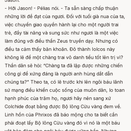
Jason.
- Hỡi Jason! - Pélias nói. - Ta sẵn sàng chấp thuận
những lời đề đạt của ngươi. Đối với tuổi già nua của ta,
việc chuyển giao quyền hành lại cho một người trai
trẻ, đầy tài năng và sung sức như ngươi là một việc
làm đúng với điều thần Zeus truyền dạy. Nhưng có
điều ta cảm thấy băn khoăn. Đô thành Iolcos này
không lẽ để một chàng trai vô danh tiểu tốt lên trị vì?
Thần dân sẽ hỏi: “Chàng ta đã lập được những chiến
công gì để xứng đáng là người anh hùng dắt dẫn
chúng ta?” Theo ta, có lẽ trước khi lên ngôi báu lãnh
sứ mạng điều khiển cuộc sống của muôn dân, lo toan
hạnh phúc của trăm họ, ngươi hãy nên sang xứ
Colchide đoạt bằng được Bộ lông Cừu vàng đem về.
Linh hồn của Phrixos đã báo mộng cho ta biết cần
phải đoạt lấy Bộ lông Cừu vàng đó vì nó là một báu