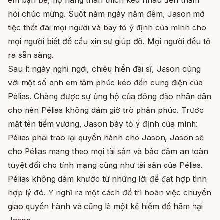
em bạn bè, họ hàng thân thích kéo nhau đến thăm
hỏi chúc mừng. Suốt năm ngày năm đêm, Jason mở
tiệc thết đãi mọi người và bày tỏ ý định của mình cho
mọi người biết để cầu xin sự giúp đỡ. Mọi người đều tỏ
ra sẵn sàng.
Sau ít ngày nghỉ ngơi, chiêu hiền đãi sĩ, Jason cùng
với một số anh em tâm phúc kéo đến cung điện của
Pélias. Chàng được sự ủng hộ của đông đảo nhân dân
cho nên Pélias không dám giở trò phản phúc. Trước
mặt tên tiếm vương, Jason bày tỏ ý định của mình:
Pélias phải trao lại quyền hành cho Jason, Jason sẽ
cho Pélias mang theo mọi tài sản và bảo đảm an toàn
tuyệt đối cho tính mạng cũng như tài sản của Pélias.
Pélias không dám khước từ những lời đề đạt hợp tình
hợp lý đó. Y nghĩ ra một cách để trì hoãn việc chuyển
giao quyền hành và cũng là một kế hiểm để hãm hại