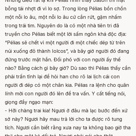
Nhưng điều rất lạ khi Pélias nhìn thấy Jason thì mặt
bỗng tái nhợt đi vì lo sợ. Trong lòng Pélias bồn chồn
một nỗi lo âu, một nỗi lo âu cứ cắn rứt, gặm nhấm
trong trái tim. Nguyên do là có một nhà tiên tri đã
truyền cho Pélias biết một lời sấm ngôn khá độc địa:
“Pélias sẽ chết vì một người đi một chiếc dép từ trên
núi xuống đô thành Iolcos”, và bây giờ người đó đang
đứng trước mặt hắn. Đối phó với con người ấy thế
nào? Bằng cách gì bây giờ? Dù sao thì Pélias thấy cần
phải trấn tĩnh lại để hỏi han cho rõ lai lịch cái con
người đi dép có một chân kia. Pélias ra lệnh cho quân
lính mời con người đó lên để tra vấn. Y cất tiếng nói,
giọng đầy ngạo mạn:
- Hỡi chàng trai kia! Ngươi ở đâu mà lạc bước đến xứ
sở này? Ngươi hãy mau trả lời cho ta được rõ tung
tích. Ngươi cần biết rằng xưa nay ta không bao giờ tha