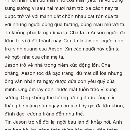
- Hỡi nhân dân đô thành Iolcos thân yêu! Ta vô cùng
sung sướng vì sau hai mươi năm trời xa cách nay ta
được trở về với mảnh đất chôn nhau cắt rốn của ta,
với những người cùng quê hương, cùng máu mủ với ta.
Ta không phải là người xa lạ. Cha ta là Aeson người đã
từng trị vì ở đô thành này. Còn ta là Jason, người con
trai vinh quang của Aeson. Xin các người hãy dẫn ta
về ngôi nhà của cha mẹ ta.
Jason trở về nhà trong niềm xúc động lớn. Cha
chàng, Aeson tóc đã bạc trắng, dù mắt đã lòa nhưng
ông vẫn nhận ra ngay được đứa con yêu quý của
mình. Ông ôm lấy con, nước mắt tuôn trào vì sung
sướng. Ông không thể tưởng tượng được rằng cái
thằng bé măng sữa ngày nào mà bây giờ đã lớn khôn,
đĩnh đạc, cường tráng đến như thế.
Tin Jason trở về đòi lại ngôi báu lan đi khắp nơi. Anh