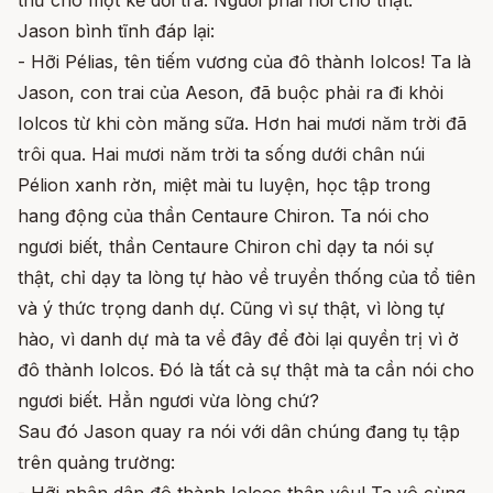
thứ cho một kẻ dối trá. Ngươi phải nói cho thật.
Jason bình tĩnh đáp lại:
- Hỡi Pélias, tên tiếm vương của đô thành Iolcos! Ta là
Jason, con trai của Aeson, đã buộc phải ra đi khỏi
Iolcos từ khi còn măng sữa. Hơn hai mươi năm trời đã
trôi qua. Hai mươi năm trời ta sống dưới chân núi
Pélion xanh rờn, miệt mài tu luyện, học tập trong
hang động của thần Centaure Chiron. Ta nói cho
ngươi biết, thần Centaure Chiron chỉ dạy ta nói sự
thật, chỉ dạy ta lòng tự hào về truyền thống của tổ tiên
và ý thức trọng danh dự. Cũng vì sự thật, vì lòng tự
hào, vì danh dự mà ta về đây để đòi lại quyền trị vì ở
đô thành Iolcos. Đó là tất cả sự thật mà ta cần nói cho
ngươi biết. Hẳn ngươi vừa lòng chứ?
Sau đó Jason quay ra nói với dân chúng đang tụ tập
trên quảng trường: