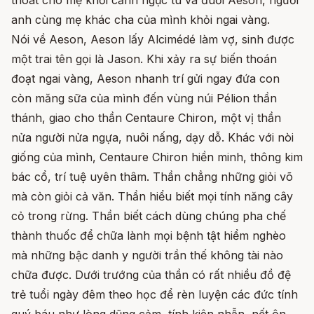
thoát cho mẹ khỏi cảnh ngục tù và đuổi Aeson, người
anh cùng mẹ khác cha của mình khỏi ngai vàng.
Nói về Aeson, Aeson lấy Alcimédé làm vợ, sinh được
một trai tên gọi là Jason. Khi xảy ra sự biến thoán
đoạt ngai vàng, Aeson nhanh trí gửi ngay đứa con
còn măng sữa của mình đến vùng núi Pélion thần
thánh, giao cho thần Centaure Chiron, một vị thần
nửa người nửa ngựa, nuôi nấng, dạy dỗ. Khác với nòi
giống của mình, Centaure Chiron hiền minh, thông kim
bác cổ, trí tuệ uyên thâm. Thần chẳng những giỏi võ
mà còn giỏi cả văn. Thần hiểu biết mọi tính năng cây
cỏ trong rừng. Thần biết cách dùng chúng pha chế
thành thuốc để chữa lành mọi bệnh tật hiểm nghèo
mà những bậc danh y người trần thế không tài nào
chữa được. Dưới trướng của thần có rất nhiều đồ đệ
trẻ tuổi ngày đêm theo học để rèn luyện các đức tính