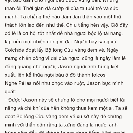
vật bảo đảm cho ngôi báu được vững bền. Nhưng
than ôi! Thời gian đã cướp đi của ta tuổi trẻ và sức
mạnh. Ta chẳng thể nào dám dấn thân vào một thử
thách lớn lao đến như thế. Chịu tiếng hèn vậy. Giờ đây
có lẽ là cơ hội tốt nhất để nhà ngươi bộc lộ tài năng,
lập nên một chiến công vĩ đại. Ngươi hãy sang xứ
Colchide đoạt lấy Bộ lông Cừu vàng đem về. Ngày
mừng chiến công vĩ đại của ngươi cũng là ngày làm lễ
đăng quang cho ngươi, Jason người anh hùng kiệt
xuất, lên kế thừa ngôi báu ở đô thành Iolcos.
Nghe Pélias nói như chọc vào ruột, Jason bực mình
quát:
- Được! Jason này sẽ chứng tỏ cho mọi người biết tài
năng và chí khí của hắn không thua kém một ai. Ta sẽ
đoạt Bộ lông Cừu vàng đem về xứ sở này để chứng
minh với thần dân rằng ta xứng đáng là người anh