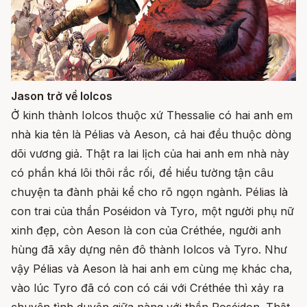
Jason trở về Iolcos
Ở kinh thành Iolcos thuộc xứ Thessalie có hai anh em
nhà kia tên là Pélias và Aeson, cả hai đều thuộc dòng
dõi vương giả. Thật ra lai lịch của hai anh em nhà này
có phần khá lôi thôi rắc rối, để hiểu tường tận câu
chuyện ta đành phải kể cho rõ ngọn ngành. Pélias là
con trai của thần Poséidon và Tyro, một người phụ nữ
xinh đẹp, còn Aeson là con của Créthée, người anh
hùng đã xây dựng nên đô thành Iolcos và Tyro. Như
vậy Pélias và Aeson là hai anh em cùng mẹ khác cha,
vào lúc Tyro đã có con có cái với Créthée thì xảy ra