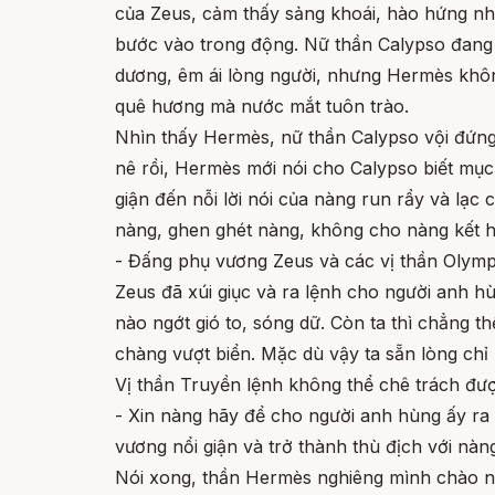
của Zeus, cảm thấy sảng khoái, hào hứng nh
bước vào trong động. Nữ thần Calypso đang d
dương, êm ái lòng người, nhưng Hermès khôn
quê hương mà nước mắt tuôn trào.
Nhìn thấy Hermès, nữ thần Calypso vội đứng 
nê rồi, Hermès mới nói cho Calypso biết mụ
giận đến nỗi lời nói của nàng run rẩy và lạc
nàng, ghen ghét nàng, không cho nàng kết h
- Đấng phụ vương Zeus và các vị thần Olympe
Zeus đã xúi giục và ra lệnh cho người anh hù
nào ngớt gió to, sóng dữ. Còn ta thì chẳng
chàng vượt biển. Mặc dù vậy ta sẵn lòng chỉ
Vị thần Truyền lệnh không thể chê trách được
- Xin nàng hãy để cho người anh hùng ấy ra 
vương nổi giận và trở thành thù địch với nàn
Nói xong, thần Hermès nghiêng mình chào nữ