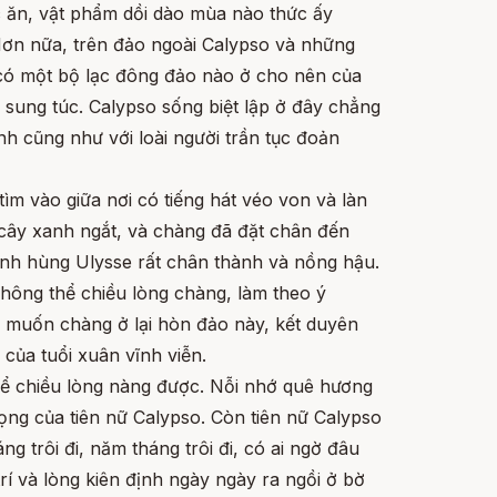
 ăn, vật phẩm dồi dào mùa nào thức ấy
 Hơn nữa, trên đảo ngoài Calypso và những
có một bộ lạc đông đảo nào ở cho nên của
g sung túc. Calypso sống biệt lập ở đây chẳng
ánh cũng như với loài người trần tục đoản
tìm vào giữa nơi có tiếng hát véo von và làn
 cây xanh ngắt, và chàng đã đặt chân đến
anh hùng Ulysse rất chân thành và nồng hậu.
hông thể chiều lòng chàng, làm theo ý
 muốn chàng ở lại hòn đảo này, kết duyên
của tuổi xuân vĩnh viễn.
ể chiều lòng nàng được. Nỗi nhớ quê hương
ọng của tiên nữ Calypso. Còn tiên nữ Calypso
g trôi đi, năm tháng trôi đi, có ai ngờ đâu
rí và lòng kiên định ngày ngày ra ngồi ở bờ