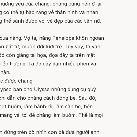
thương yêu của chàng, chàng cũng nên ở lại
ng có thể tự hào rằng về thân hình và nhan
 thể sánh được với vẻ đẹp của các tiên nữ.
ẹp của nàng. Vợ ta, nàng Pénélope khôn ngoan
 bất tử, muôn đời tươi trẻ. Tuy vậy, ta vẫn
ó còn giáng tai họa, đọa đầy ta trên mặt
hiến trường. Ta đã dày dạn nhiều phen và
nhận.
ục được chàng.
alypso ban cho Ulysse những dụng cụ quý
 chỉ dẫn cho chàng cách đóng bè. Sau đó,
cột buồm, làm bánh lái, làm sàn bè, bện
 mang vải tới để chàng làm buồm. Thế là mọi
ần đứng trên bờ nhìn con bè đưa người anh