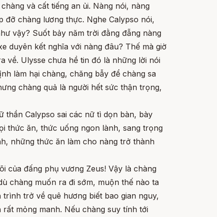
chàng và cất tiếng an ủi. Nàng nói, nàng
p đỡ chàng lương thực. Nghe Calypso nói,
 như vậy? Suốt bảy năm trời đằng đẵng nàng
xe duyên kết nghĩa với nàng đâu? Thế mà giờ
a về. Ulysse chưa hề tin đó là những lời nói
định làm hại chàng, chăng bẫy để chàng sa
hưng chàng quả là người hết sức thận trọng,
 thần Calypso sai các nữ tì dọn bàn, bày
ọi thức ăn, thức uống ngon lành, sang trọng
ánh, những thức ăn làm cho nàng trở thành
dõi của đấng phụ vương Zeus! Vậy là chàng
 dù chàng muốn ra đi sớm, muộn thế nào ta
trình trở về quê hương biết bao gian nguy,
n rất mỏng manh. Nếu chàng suy tính tới