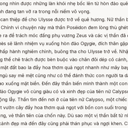
ong nhìn được những làn khói nhẹ bốc lên từ hòn đảo quê 
h đang tan vỡ ra trong nỗi niềm vô vọng.
an thiệp để cho Ulysse được trở về quê hương. Nữ thần b
 Chính vì chuyện này mà thần Poséidon đem lòng thù ghé
 ra để trách móc đấng phụ vương Zeus và các vị thần đã đ
ès sẽ lãnh nhiệm vụ xuống hòn đảo Ogygie, đích thân gặp
 chấp hành nghiêm chỉnh, buông tha cho Ulysse trở về. Nhận
ng thể chê trách được bèn buộc vào chân đôi dép có cánh, 
mặt đất bao la đầy hoa thơm quả ngọt nhanh như mây bay
ngủ say mê mệt cũng như có thể đánh thức con người ta dậ
ao xuống mặt biển. Đến đây thần biến mình thành một con c
o Ogygie vô cùng giàu có và xinh đẹp của tiên nữ Calypso
i lộng lẫy. Thần tìm đến nơi ở của tiên nữ Calypso, một ch
ột vườn cây đầy hoa thơm quả ngọt với bốn con suối trong
g, vẻ thần tiên của chốn này. Dù sao một vị thần bất tử 
 cảnh đẹp mà đến đây cũng phải thán phục và ngợi khen. C