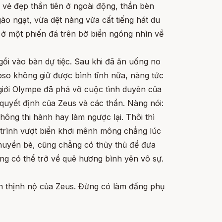
vẻ đẹp thần tiên ở ngoài động, thần bèn
o ngạt, vừa dệt nàng vừa cất tiếng hát du
 ở một phiến đá trên bờ biển ngóng nhìn về
ồi vào bàn dự tiệc. Sau khi đã ăn uống no
pso không giữ được bình tĩnh nữa, nàng tức
 giới Olympe đã phá vỡ cuộc tình duyên của
quyết định của Zeus và các thần. Nàng nói:
ông thi hành hay làm ngược lại. Thôi thì
h trình vượt biển khơi mênh mông chẳng lúc
thuyền bè, cũng chẳng có thủy thủ để đưa
ng có thể trở về quê hương bình yên vô sự.
ơn thịnh nộ của Zeus. Đừng có làm đấng phụ