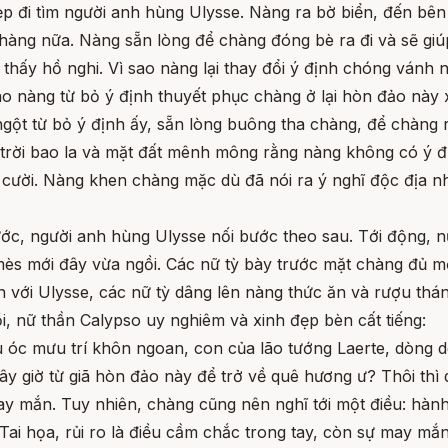
p đi tìm người anh hùng Ulysse. Nàng ra bờ biển, đến bên 
hàng nữa. Nàng sẵn lòng để chàng đóng bè ra đi và sẽ giú
hấy hồ nghi. Vì sao nàng lại thay đổi ý định chóng vánh
o nàng từ bỏ ý định thuyết phục chàng ở lại hòn đảo này 
ngột từ bỏ ý định ấy, sẵn lòng buông tha chàng, để chàng r
u trời bao la và mặt đất mênh mông rằng nàng không có ý 
 cười. Nàng khen chàng mặc dù đã nói ra ý nghĩ độc địa n
ớc, người anh hùng Ulysse nối bước theo sau. Tới động, nữ
mès mới đây vừa ngồi. Các nữ tỳ bày trước mặt chàng đủ m
iện với Ulysse, các nữ tỳ dâng lên nàng thức ăn và rượu th
ồi, nữ thần Calypso uy nghiêm và xinh đẹp bèn cất tiếng:
u óc mưu trí khôn ngoan, con của lão tướng Laerte, dòng 
y giờ từ giã hòn đảo này để trở về quê hương ư? Thôi thì
 mắn. Tuy nhiên, chàng cũng nên nghĩ tới một điều: hành 
Tai họa, rủi ro là điều cầm chắc trong tay, còn sự may mắ