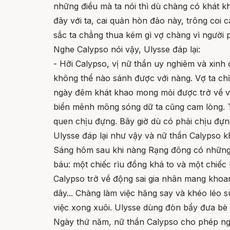
những điều mà ta nói thì dù chàng có khát k
đây với ta, cai quản hòn đảo này, trông coi 
sắc ta chẳng thua kém gì vợ chàng vì người 
Nghe Calypso nói vậy, Ulysse đáp lại:
- Hỡi Calypso, vị nữ thần uy nghiêm và xinh
không thể nào sánh được với nàng. Vợ ta chỉ 
ngày đêm khát khao mong mỏi được trở về với 
biển mênh mông sóng dữ ta cũng cam lòng. Ta
quen chịu đựng. Bây giờ dù có phải chịu đự
Ulysse đáp lại như vậy và nữ thần Calypso k
Sáng hôm sau khi nàng Rạng đông có những n
báu: một chiếc rìu đồng khá to và một chiế
Calypso trở về động sai gia nhân mang khoan
dây... Chàng làm việc hăng say và khéo léo 
việc xong xuôi. Ulysse dùng đòn bẩy đưa bè
Ngày thứ năm, nữ thần Calypso cho phép ngư