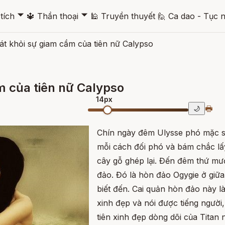
🞃
🞃
tích
🔱
Thần thoại
🕌
Truyền thuyết
🙋
Ca dao - Tục 
át khỏi sự giam cầm của tiên nữ Calypso
m của tiên nữ Calypso
14px
🖶
🌙
Chín ngày đêm Ulysse phó mặc s
mỗi cách đối phó và bám chắc lấ
cây gỗ ghép lại. Đến đêm thứ mườ
đảo. Đó là hòn đảo Ogygie ở giữa
biết đến. Cai quản hòn đảo này l
xinh đẹp và nói được tiếng người,
tiên xinh đẹp dòng dõi của Titan 