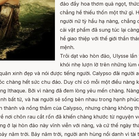
đảo đầy hoa thơm quả ngọt, thức
chẳng hề thiếu thốn một thứ gì.
người nữ tỳ hầu hạ nàng, chẳng 
cải vật phẩm đã sung túc lại càn
hề giao thiệp với thế giới thần th
mệnh.
Trôi dạt vào hòn đảo, Ulysse lần 
khói nhẹ lượn lờ trên những lùm
uăn xinh đẹp và nói được tiếng người. Calypso đãi người 
 chàng hết sức chu đáo. Duy chỉ có mỗi một điều nàng k
ơng Ithaque. Bởi vì nàng đã đem lòng yêu mến chàng. Nàng
nh bất tử, và hai người sẽ sống bên nhau trong hạnh phúc 
ân thành và nồng thắm của Calypso, nhưng chàng không th
ở về nơi chôn rau cắt rốn đã khiến chàng khước từ nguyện v
 ở lại hòn đảo này vĩnh viễn với nàng, và cứ thế ngày thán
ảy năm trời. Bảy năm trời, người anh hùng nổi danh vì tài t