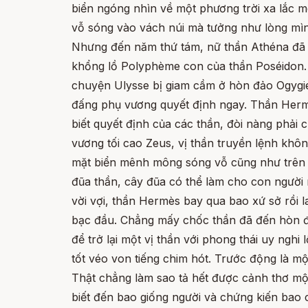
biển ngóng nhìn về một phương trời xa lắc m
vỗ sóng vào vách núi mà tưởng như lòng mìn
Nhưng đến năm thứ tám, nữ thần Athéna đã c
khổng lồ Polyphème con của thần Poséidon.
chuyện Ulysse bị giam cầm ở hòn đảo Ogygie
đấng phụ vương quyết định ngay. Thần Herm
biết quyết định của các thần, đòi nàng phải
vương tối cao Zeus, vị thần truyền lệnh khô
mặt biển mênh mông sóng vỗ cũng như trên 
đũa thần, cây đũa có thể làm cho con người 
vời vợi, thần Hermès bay qua bao xứ sở rồi l
bạc đầu. Chẳng mấy chốc thần đã đến hòn đả
để trở lại một vị thần với phong thái uy ngh
tốt véo von tiếng chim hót. Trước động là m
Thật chẳng làm sao tả hết được cảnh thơ mộn
biết đến bao giống người và chứng kiến bao