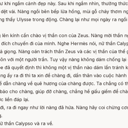
ư khi ngắm cảnh đẹp này. Sau khi ngắm nhìn, thưởng thức 
ệt vải. Nàng ngồi bên bếp lửa hồng, mùi gỗ cháy thơm ngà
g thấy Ulysse trong động. Chàng lại như mọi ngày ra ngồi
lên kính cẩn chào vị thần con của Zeus. Nàng mời thần ng
c đích chuyến đi của mình. Nghe Hermès nói, nữ thần Caly
 cả giọng. Nàng oán trách thần Zeus và các vị thần của thế
ôn với một người trần. Tuy vậy nàng không dám chống lại 
 đã quyết định thì không một vị thần nào dám lẩn tránh kh
ng ấy ra đi thì ta xin để chàng đi, dấn thân vào cuộc hàn
 thể dẫn chàng về quê hương của chàng được. Ta chẳng có 
 bảo cho chàng, giúp đỡ chàng, chẳng hề giấu giếm để chà
 liền đáp lại.
đi, ra đi ngay như lời nàng đã hứa. Nàng hãy coi chừng c
g.
 thần Calypso và ra về.