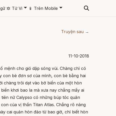
🞃
🞃
ngữ
🔯
Tử Vi
📱
Trên Mobile
Truyện sau →
11-10-2018
ố mệnh cho gió dập sóng vùi. Chàng chỉ có
y con bè đơn sơ của mình, con bè bằng hai
i chàng trôi dạt vào bờ biển của một hòn
 biển khơi bao la mà xưa nay chẳng mấy ai
à tiên nữ Calypso có những búp tóc quăn
 con của vị thần Titan Atlas. Chẳng rõ nàng
này cai quản hòn đảo từ bao giờ, chỉ biết hòn