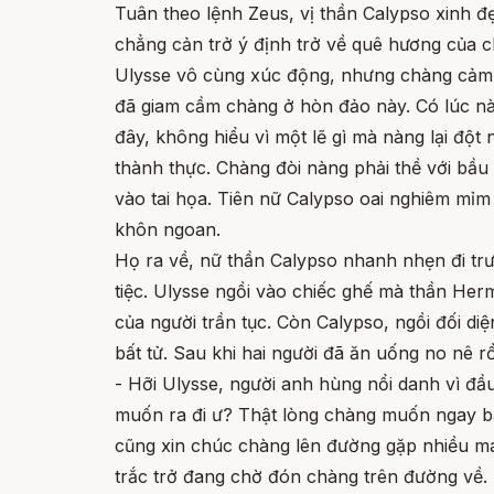
Tuân theo lệnh Zeus, vị thần Calypso xinh đẹ
chẳng cản trở ý định trở về quê hương của c
Ulysse vô cùng xúc động, nhưng chàng cảm t
đã giam cầm chàng ở hòn đảo này. Có lúc nà
đây, không hiểu vì một lẽ gì mà nàng lại đột 
thành thực. Chàng đòi nàng phải thề với bầ
vào tai họa. Tiên nữ Calypso oai nghiêm mỉm
khôn ngoan.
Họ ra về, nữ thần Calypso nhanh nhẹn đi trư
tiệc. Ulysse ngồi vào chiếc ghế mà thần Her
của người trần tục. Còn Calypso, ngồi đối d
bất tử. Sau khi hai người đã ăn uống no nê r
- Hỡi Ulysse, người anh hùng nổi danh vì đầ
muốn ra đi ư? Thật lòng chàng muốn ngay bâ
cũng xin chúc chàng lên đường gặp nhiều may
trắc trở đang chờ đón chàng trên đường về. 