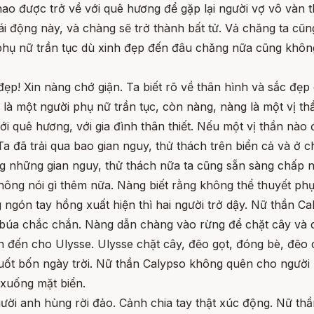
hao được trở về với quê hương để gặp lại người vợ vô vàn 
cái động này, và chàng sẽ trở thành bất tử. Vả chăng ta cũ
phụ nữ trần tục dù xinh đẹp đến đâu chăng nữa cũng không
 đẹp! Xin nàng chớ giận. Ta biết rõ về thân hình và sắc đ
là một người phụ nữ trần tục, còn nàng, nàng là một vị thần
quê hương, với gia đình thân thiết. Nếu một vị thần nào đ
 đã trải qua bao gian nguy, thử thách trên biển cả và ở c
ng những gian nguy, thử thách nữa ta cũng sẵn sàng chấp 
hông nói gì thêm nữa. Nàng biết rằng không thể thuyết ph
gón tay hồng xuất hiện thì hai người trở dậy. Nữ thần C
c búa chắc chắn. Nàng dẫn chàng vào rừng để chặt cây và
 đến cho Ulysse. Ulysse chặt cây, đẽo gọt, đóng bè, đẽo 
suốt bốn ngày trời. Nữ thần Calypso không quên cho người
 xuống mặt biển.
ời anh hùng rời đảo. Cảnh chia tay thật xúc động. Nữ th