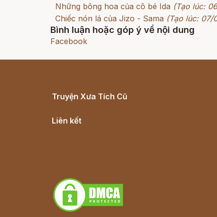
Những bông hoa của cô bé Ida
(Tạo lúc: 0
Chiếc nón lá của Jizo - Sama
(Tạo lúc: 07/
Bình luận hoặc góp ý về nội dung
Facebook
Truyện Xưa Tích Cũ
Cổ tích Việt Nam
Liên kết
Lịch vạn niên
Hà Nội cũ - Món ngon Hà Nội
Truyện kiếm hiệp - Ngôn tình
Download - Tải Miễn Phí