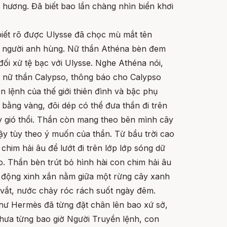
hương. Đã biết bao lần chàng nhìn biển khơi
iết rõ được Ulysse đã chọc mù mắt tên
t người anh hùng. Nữ thần Athéna bèn đem
ối xử tệ bạc với Ulysse. Nghe Athéna nói,
 nữ thần Calypso, thông báo cho Calypso
 lệnh của thế giới thiên đình và bậc phụ
bằng vàng, đôi dép có thể đưa thần đi trên
 gió thổi. Thần còn mang theo bên mình cây
y tùy theo ý muốn của thần. Từ bầu trời cao
him hải âu để lướt đi trên lớp lớp sóng dữ
. Thần bèn trút bỏ hình hài con chim hải âu
iếc động xinh xắn nằm giữa một rừng cây xanh
 vắt, nước chảy róc rách suốt ngày đêm.
như Hermès đã từng đặt chân lên bao xứ sở,
hưa từng bao giờ Người Truyền lệnh, con