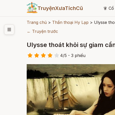
TruyệnXưaTíchCũ
🧚
Cổ 
Trang chủ
>
Thần thoại Hy Lạp
>
Ulysse tho
← Truyện trước
Ulysse thoát khỏi sự giam cầ
4
/
5
- 3
phiếu