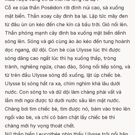
Cỗ xe của thần Poséidon rời đỉnh núi cao, sà xuống
mặt biển. Thần xoay cây đinh ba lại. Lập tức mây đen
từ đâu ùn ùn kéo đến che kín cả bầu trời. Gió nổi lên.
Thần phóng mạnh cây đinh ba xuống mặt biển dềnh
sóng lên. Sóng và gió cùng ào ào kéo đến tung hoành
dọc ngang, dữ dội. Con bè của Ulysse lúc thì được
sóng dâng cao ngất lúc thì hạ xuống thấp, tròng
trành, nghiêng ngửa, chao đảo, Sóng nối tiếp sóng, và
từ trên đầu Ulysse sóng đổ xuống, lật úp chiếc bè.
Ulysse bị sóng hất ra xa, chìm nghỉm khá lâu dưới
nước. Con sóng to và dữ dội làm chàng phải vất vả
lắm mới ngoi được từ dưới nước sâu lên mặt nước.
Chàng bơi tìm chiếc bè, tìm được nó, bám vào trèo lên
ngồi vào bè, và chỉ có bám chặt lấy chiếc bè thì
chàng mới hy vọng thoát chết.
Nữ thần biển Leucothée nhìn thấy Ulysse trôi nổi bập