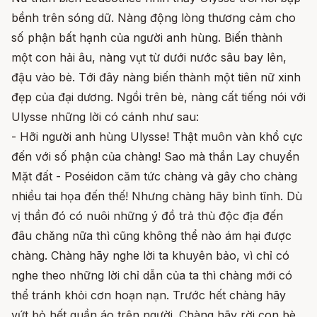
bềnh trên sóng dữ. Nàng động lòng thương cảm cho
số phận bất hạnh của người anh hùng. Biến thành
một con hải âu, nàng vụt từ dưới nước sâu bay lên,
đậu vào bè. Tới đây nàng biến thành một tiên nữ xinh
đẹp của đại dương. Ngồi trên bè, nàng cất tiếng nói với
Ulysse những lời có cánh như sau:
- Hỡi người anh hùng Ulysse! Thật muôn vàn khổ cực
đến với số phận của chàng! Sao mà thần Lay chuyển
Mặt đất - Poséidon căm tức chàng và gây cho chàng
nhiều tai họa đến thế! Nhưng chàng hãy bình tĩnh. Dù
vị thần đó có nuôi những ý đồ trả thù độc địa đến
đâu chăng nữa thì cũng không thể nào ám hại được
chàng. Chàng hãy nghe lời ta khuyên bảo, vì chỉ có
nghe theo những lời chỉ dẫn của ta thì chàng mới có
thể tránh khỏi cơn hoạn nạn. Trước hết chàng hãy
vứt bỏ hết quần áo trên người. Chàng hãy rời con bè,