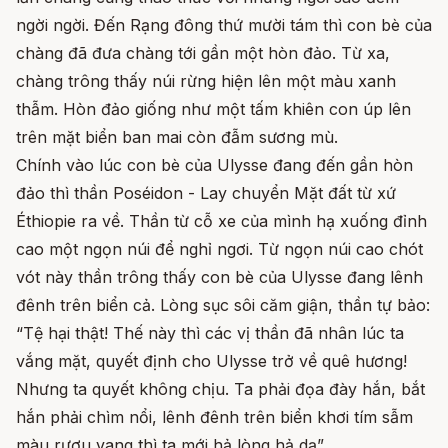
ngời ngời. Đến Rạng đông thứ mười tám thì con bè của
chàng đã đưa chàng tới gần một hòn đảo. Từ xa,
chàng trông thấy núi rừng hiện lên một màu xanh
thẫm. Hòn đảo giống như một tấm khiên con úp lên
trên mặt biển ban mai còn đẫm sương mù.
Chính vào lúc con bè của Ulysse đang đến gần hòn
đảo thì thần Poséidon - Lay chuyển Mặt đất từ xứ
Éthiopie ra về. Thần từ cỗ xe của mình hạ xuống đỉnh
cao một ngọn núi để nghỉ ngơi. Từ ngọn núi cao chót
vót này thần trông thấy con bè của Ulysse đang lênh
đênh trên biển cả. Lòng sục sôi căm giận, thần tự bảo:
“Tệ hại thật! Thế này thì các vị thần đã nhân lúc ta
vắng mặt, quyết định cho Ulysse trở về quê hương!
Nhưng ta quyết không chịu. Ta phải đọa đày hắn, bắt
hắn phải chìm nổi, lênh đênh trên biển khơi tím sẫm
màu rượu vang thì ta mới hả lòng hả dạ”.