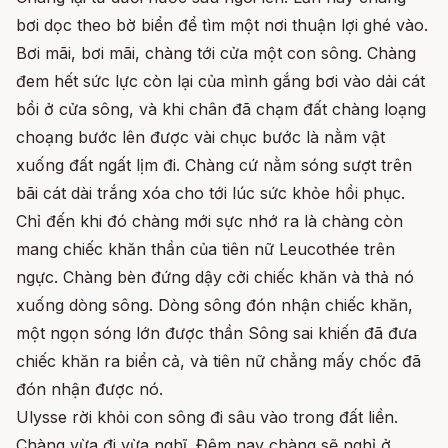
bơi dọc theo bờ biển để tìm một nơi thuận lợi ghé vào.
Bơi mãi, bơi mãi, chàng tới cửa một con sông. Chàng
đem hết sức lực còn lại của mình gắng bơi vào dải cát
bồi ở cửa sông, và khi chân đã chạm đất chàng loạng
choạng bước lên được vài chục bước là nằm vật
xuống đất ngất lịm đi. Chàng cứ nằm sóng sượt trên
bãi cát dài trắng xóa cho tới lúc sức khỏe hồi phục.
Chỉ đến khi đó chàng mới sực nhớ ra là chàng còn
mang chiếc khăn thần của tiên nữ Leucothée trên
ngực. Chàng bèn đứng dậy cởi chiếc khăn và thả nó
xuống dòng sông. Dòng sông đón nhận chiếc khăn,
một ngọn sóng lớn được thần Sông sai khiến đã đưa
chiếc khăn ra biển cả, và tiên nữ chẳng mấy chốc đã
đón nhận được nó.
Ulysse rời khỏi con sông đi sâu vào trong đất liền.
Chàng vừa đi vừa nghĩ. Đêm nay chàng sẽ nghỉ ở