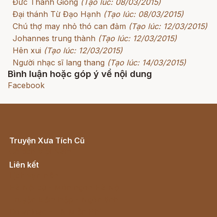
Đức Thánh Gióng
(Tạo lúc: 08/03/2015)
Đại thánh Từ Đạo Hạnh
(Tạo lúc: 08/03/2015)
Chú thợ may nhỏ thó can đảm
(Tạo lúc: 12/03/2015)
Johannes trung thành
(Tạo lúc: 12/03/2015)
Hên xui
(Tạo lúc: 12/03/2015)
Người nhạc sĩ lang thang
(Tạo lúc: 14/03/2015)
Bình luận hoặc góp ý về nội dung
Facebook
Truyện Xưa Tích Cũ
Cổ tích Việt Nam
Liên kết
Lịch vạn niên
Hà Nội cũ - Món ngon Hà Nội
Truyện kiếm hiệp - Ngôn tình
Download - Tải Miễn Phí