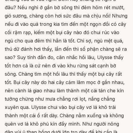
đâu? Nếu nghỉ ở gần bờ sông thì đêm hôm rét mướt,
gió sương, chàng còn hơi sức đâu mà chịu nổi! Nhưng
nếu đi vào quá trong kia tìm đến một ngọn đồi có cây
cối rậm rạp, kiếm một bụi cây nào đó chui rúc vào
ngủ cho qua đêm thì hẳn là tốt. Chỉ sợ, ngủ mệt quá,
thú dữ đánh hơi thấy, lần đến thì số phận chàng sẽ ra
sao? Suy tính đắn đo, cân nhắc hồi lâu, Ulysse thấy
tốt hơn cả là cứ nên đi vào khu rừng sát cạnh bờ
sông. Chàng tìm một hồi lâu thì thấy một bụi cây rất
tốt. Bụi cây này do hai cây cảm lãm mọc ở gần nhau,
nên cành lá giao nhau làm thành một cái tán che kín
tưởng chừng như mưa chẳng rơi lọt, nắng chẳng
xuyên qua. Ulysse chui vào bụi cây vơ lá khô trải
thành một cái ổ rất dày. Chàng nằm xuống và không
quên vơ lá khô phủ kín đầy mình. Như người nông
dân vùi ủ than hồng dưới lớp tro dày để khi cần là