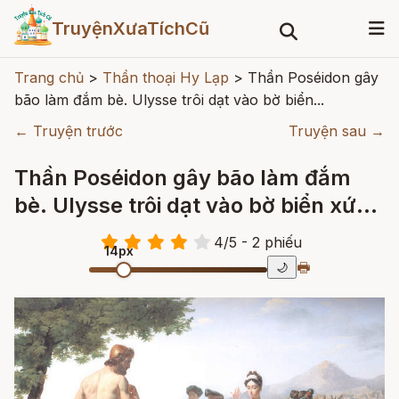
TruyệnXưaTíchCũ
Trang chủ
>
Thần thoại Hy Lạp
>
Thần Poséidon gây
bão làm đắm bè. Ulysse trôi dạt vào bờ biển...
← Truyện trước
Truyện sau →
Thần Poséidon gây bão làm đắm
bè. Ulysse trôi dạt vào bờ biển xứ
Phéacie
4
/
5
- 2
phiếu
14px
🖶
🌙