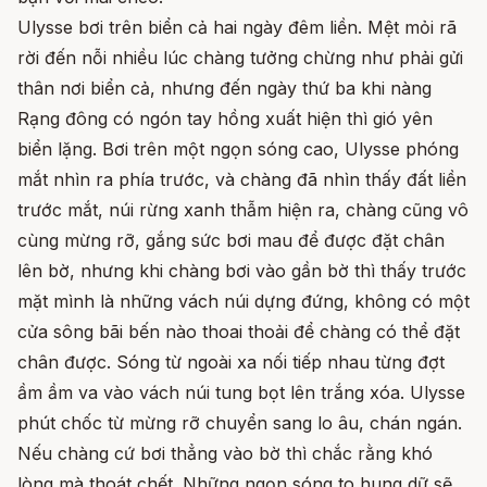
Ulysse bơi trên biển cả hai ngày đêm liền. Mệt mỏi rã
rời đến nỗi nhiều lúc chàng tưởng chừng như phải gửi
thân nơi biển cả, nhưng đến ngày thứ ba khi nàng
Rạng đông có ngón tay hồng xuất hiện thì gió yên
biển lặng. Bơi trên một ngọn sóng cao, Ulysse phóng
mắt nhìn ra phía trước, và chàng đã nhìn thấy đất liền
trước mắt, núi rừng xanh thẫm hiện ra, chàng cũng vô
cùng mừng rỡ, gắng sức bơi mau để được đặt chân
lên bờ, nhưng khi chàng bơi vào gần bờ thì thấy trước
mặt mình là những vách núi dựng đứng, không có một
cửa sông bãi bến nào thoai thoải để chàng có thể đặt
chân được. Sóng từ ngoài xa nối tiếp nhau từng đợt
ầm ầm va vào vách núi tung bọt lên trắng xóa. Ulysse
phút chốc từ mừng rỡ chuyển sang lo âu, chán ngán.
Nếu chàng cứ bơi thẳng vào bờ thì chắc rằng khó
lòng mà thoát chết. Những ngọn sóng to hung dữ sẽ