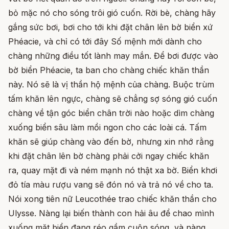
bỏ mặc nó cho sóng trôi gió cuốn. Rời bè, chàng hãy
gắng sức bơi, bơi cho tới khi đặt chân lên bờ biển xứ
Phéacie, và chỉ có tới đây Số mệnh mới dành cho
chàng những điều tốt lành may mắn. Để bơi được vào
bờ biển Phéacie, ta ban cho chàng chiếc khăn thần
này. Nó sẽ là vị thần hộ mệnh của chàng. Buộc trùm
tấm khăn lên ngực, chàng sẽ chẳng sợ sóng gió cuốn
chàng về tận góc biển chân trời nào hoặc dìm chàng
xuống biển sâu làm mồi ngon cho các loài cá. Tấm
khăn sẽ giúp chàng vào đến bờ, nhưng xin nhớ rằng
khi đặt chân lên bờ chàng phải cởi ngay chiếc khăn
ra, quay mặt đi và ném mạnh nó thật xa bờ. Biển khơi
đỏ tía màu rượu vang sẽ đón nó và trả nó về cho ta.
Nói xong tiên nữ Leucothée trao chiếc khăn thần cho
Ulysse. Nàng lại biến thành con hải âu để chao mình
xuống mặt biển đang réo gầm cuộn sóng, và nàng