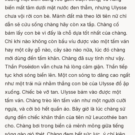
biến mất tăm dưới mặt nước đen thẫm, nhưng Ulysse
chưa vội rời con bè. Mảnh đất mà theo lời tiên nữ chỉ
dẫn sẽ cứu sống chàng hãy còn xa tắp. Chàng cố
bám lấy con bè vì đấy là chỗ dựa tốt nhất của chàng.
Chỉ khi nào không còn bấu víu được vào một tấm ván
hay một cây gỗ nào, cây sào nào nữa, lúc đó chàng
mới dùng đến tấm khăn. Chàng đã suy tính như vậy.
Thần Poséidon vẫn chưa hả lòng căm giận. Thần tiếp
tục khơi sóng biển lên. Một con sóng to dâng cao ngất
như một trái núi nhằm thẳng con bè của Ulysse đổ ập
xuống. Chiếc bè vỡ tan. Ulysse bám vào được một
tấm ván. Chàng trèo lên tấm ván như một người cưỡi
ngựa, và cởi bỏ hết quần áo. Bây giờ là lúc chàng sử
dụng đến chiếc khăn thần của tiên nữ Leucothée ban
cho. Chàng bơi trong biển cả mênh mông giữa tiếng
sóng gào gió thét. Chàng đem hết sức lực, ý chí kiên