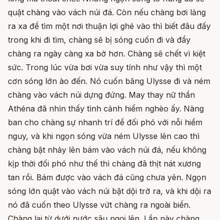
quật chàng vào vách núi đá. Còn nếu chàng bơi lảng
ra xa để tìm một nơi thuận lợi ghé vào thì biết đâu đấy
trong khi đi tìm, chàng sẽ bị sóng cuốn đi và đẩy
chàng ra ngày càng xa bờ hơn. Chàng sẽ chết vì kiệt
sức. Trong lúc vừa bơi vừa suy tính như vậy thì một
cơn sóng lớn ào đến. Nó cuốn băng Ulysse đi và ném
chàng vào vách núi dựng đứng. May thay nữ thần
Athéna đã nhìn thấy tình cảnh hiểm nghèo ấy. Nàng
ban cho chàng sự nhanh trí để đối phó với nỗi hiểm
nguy, và khi ngọn sóng vừa ném Ulysse lên cao thì
chàng bật nhảy lên bám vào vách núi đá, nếu không
kịp thời đối phó như thế thì chàng đã thịt nát xương
tan rồi. Bám được vào vách đá cũng chưa yên. Ngọn
sóng lớn quật vào vách núi bật dội trở ra, và khi dội ra
nó đã cuốn theo Ulysse vứt chàng ra ngoài biển.
Chàng lại từ dưới nước sâu ngoi lên. Lần này chàng