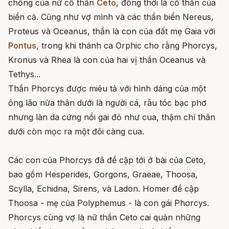
chồng của nữ cổ thần
Ceto
, đồng thời là cổ thần của
biển cả. Cũng như vợ mình và các thần biển Nereus,
Proteus và Oceanus, thần là con của đất mẹ Gaia với
Pontus
, trong khi thánh ca Orphic cho rằng Phorcys,
Kronus và Rhea là con của hai vị thần Oceanus và
Tethys...
Thần Phorcys được miêu tả với hình dáng của một
ông lão nửa thân dưới là người cá, râu tóc bạc phơ
nhưng làn da cứng nổi gai đỏ như cua, thậm chí thân
dưới còn mọc ra một đôi càng cua.
Các con của Phorcys đã đề cập tới ở bài của Ceto,
bao gồm Hesperides, Gorgons, Graeae, Thoosa,
Scylla, Echidna, Sirens, và Ladon. Homer đề cập
Thoosa - mẹ của Polyphemus - là con gái Phorcys.
Phorcys cùng vợ là nữ thần Ceto cai quản những