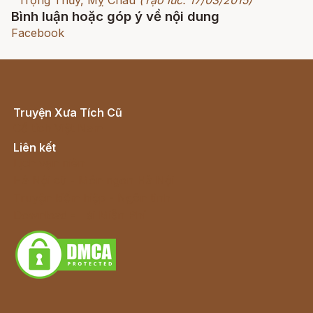
Trọng Thủy, Mỵ Châu
(Tạo lúc: 17/03/2015)
Bình luận hoặc góp ý về nội dung
Facebook
Truyện Xưa Tích Cũ
Cổ tích Việt Nam
Liên kết
Lịch vạn niên
Hà Nội cũ - Món ngon Hà Nội
Truyện kiếm hiệp - Ngôn tình
Download - Tải Miễn Phí