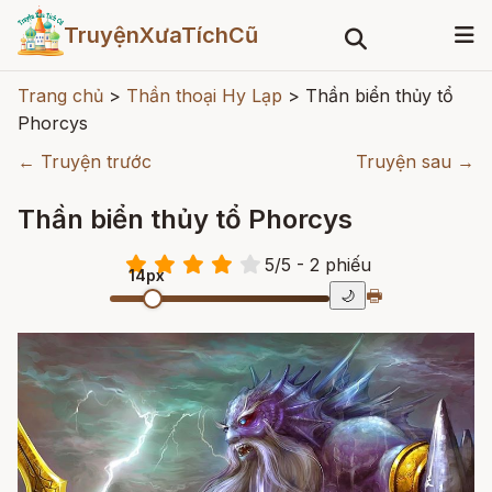
TruyệnXưaTíchCũ
Trang chủ
>
Thần thoại Hy Lạp
>
Thần biển thủy tổ
Phorcys
← Truyện trước
Truyện sau →
Thần biển thủy tổ Phorcys
5
/
5
- 2
phiếu
14px
🖶
🌙