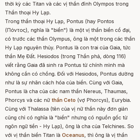
thời kỳ các Titan và các vị thần đỉnh Olympos trong
Thần thoại Hy Lạp.
Trong thần thoại Hy Lạp, Pontus (hay Pontos
(Πόντος), nghĩa là "biển") là một vị thần biển cổ đại,
có trước các thần Olympus, ông là một trong các thần
Hy Lạp nguyên thủy. Pontus là con trai của Gaia, tức
thần Mẹ Đất. Hesiodos (trong Thần phả, dòng 116)
viết rằng Gaia đã sinh ra Pontus từ chính mình mà
không cần có chồng. Đối với Hesiodos, Pontus dường
như là sự nhân cách hóa của biển. Cùng với Gaia,
Pontus là cha của các nam thần Nereus, Thaumas,
Phorcys và các nữ
thần Ceto
(vợ Phorcys), Eurybia.
Cùng với Thalassa (tên của vị nữ thần này đơn giản
cũng chỉ có nghĩa là "biển" nhưng có nguồn gốc từ
ngôn ngữ tiền - Hy Lạp), ông là cha của Telchines. So
với vị thần biển Titan là
Oceanus
, thì ông là vị thần