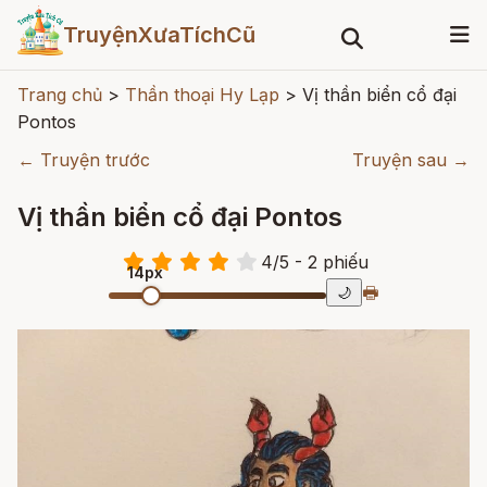
TruyệnXưaTíchCũ
Trang chủ
>
Thần thoại Hy Lạp
>
Vị thần biển cổ đại
Pontos
← Truyện trước
Truyện sau →
Vị thần biển cổ đại Pontos
4
/
5
- 2
phiếu
14px
🖶
🌙