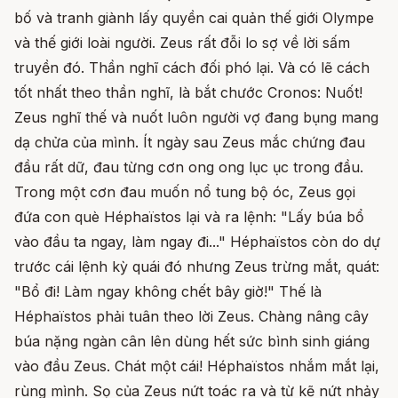
bố và tranh giành lấy quyền cai quản thế giới Olympe
và thế giới loài người. Zeus rất đỗi lo sợ về lời sấm
truyền đó. Thần nghĩ cách đối phó lại. Và có lẽ cách
tốt nhất theo thần nghĩ, là bắt chước Cronos: Nuốt!
Zeus nghĩ thế và nuốt luôn người vợ đang bụng mang
dạ chửa của mình. Ít ngày sau Zeus mắc chứng đau
đầu rất dữ, đau từng cơn ong ong lục ục trong đầu.
Trong một cơn đau muốn nổ tung bộ óc, Zeus gọi
đứa con què Héphaïstos lại và ra lệnh: "Lấy búa bổ
vào đầu ta ngay, làm ngay đi..." Héphaïstos còn do dự
trước cái lệnh kỳ quái đó nhưng Zeus trừng mắt, quát:
"Bổ đi! Làm ngay không chết bây giờ!" Thế là
Héphaïstos phải tuân theo lời Zeus. Chàng nâng cây
búa nặng ngàn cân lên dùng hết sức bình sinh giáng
vào đầu Zeus. Chát một cái! Héphaïstos nhắm mắt lại,
rùng mình. Sọ của Zeus nứt toác ra và từ kẽ nứt nhảy