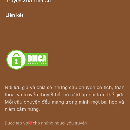
Truyện Xưa Tích Cũ
Cổ tích Việt Nam
Liên kết
Lịch vạn niên
Hà Nội cũ - Món ngon Hà Nội
Truyện kiếm hiệp - Ngôn tình
Download - Tải Miễn Phí
Nơi lưu giữ và chia sẻ những câu chuyện cổ tích, thần
thoại và truyền thuyết bất hủ từ khắp nơi trên thế giới.
Mỗi câu chuyện đều mang trong mình một bài học và
niềm cảm hứng.
Được tạo với
cho những người yêu truyện