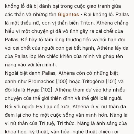
khổng lồ đã bị đánh bại trong cuộc giao tranh giữa
các thần và những tên
Gigantos
- Đại khổng lồ. Pallas
là một thiếu nữ, con vị thần biển Triton. Athéna chẳng
hiểu vì một chuyện gì đã vô tình gây ra cái chết của
Pallas. Để bày tỏ tấm lòng thương tiếc và hối hận đối
với cái chết của người con gái bất hạnh, Athéna lấy da
của Pallas lợp lên chiếc khiên của mình và ghép tên
nàng vào với tên mình.
Ngoài biệt danh Pallas, Athéna còn có những biệt
danh như Promachos [100] hoặc Tritogénia [101] và
đôi khi là Hygia [102]. Athéna tham dự vào khá nhiều
chuyện của thế giới thiên đình và thế giới loài người.
Đối với người Hy Lạp cổ xưa, Athéna là vị nữ thần đã
đem lại cho họ một cuộc sống văn minh hơn. Nàng là
vị nữ thần của Trí tuệ, Tri thức. Nàng là ánh sáng của
khoa học, kỹ thuật, văn hóa, nghệ thuật chiếu rọi