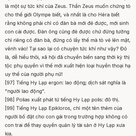
là một sự tức khí của Zeus. Thần Zeus muốn chứng tỏ
cho thế giới Olympe biết, và nhất là cho Héra biết
rằng không phải chỉ có đàn bà mới đẻ được, mới sinh
con cái được. Đàn ông cũng đẻ được chứ đừng tưởng
chỉ riêng có đàn bà, đừng có lấy thế mà tỏ vẻ lên mặt,
vênh váo! Tại sao lại có chuyện tức khí như vậy? Đó
là, dễ hiểu thôi, xã hội đã chuyển biến sang thời kỳ thị
tộc phụ quyền vì thế mới xuất hiện loại huyền thoại hạ
uy thế của người phụ nữ!
[97] Tiếng Hy Lạp ergon: lao động; dịch sát nghĩa là
"người lao động".
[98] Polias xuất phát từ tiếng Hy Lạp polis: đô thị.
[99] Tiếng Hy Lạp Epikloros, chỉ một tên thêm của
người bố đặt cho con gái trong trường hợp không có
con trai để thay quyền quản lý tài sản ở Hy Lạp xưa
kia.