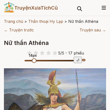
TruyệnXưaTíchCũ
Trang chủ
>
Thần thoại Hy Lạp
>
Nữ thần Athéna
← Truyện trước
Truyện sau →
Nữ thần Athéna
5
/
5
- 17
phiếu
14px
🖶
🌙