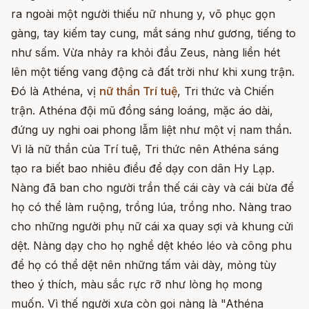
ra ngoài một người thiếu nữ nhung y, võ phục gọn
gàng, tay kiếm tay cung, mắt sáng như gương, tiếng to
như sấm. Vừa nhảy ra khỏi đầu Zeus, nàng liền hét
lên một tiếng vang động cả đất trời như khi xung trận.
Đó là Athéna, vị
nữ thần Trí tuệ
, Tri thức và Chiến
trận. Athéna đội mũ đồng sáng loáng, mặc áo dài,
đứng uy nghi oai phong lẫm liệt như một vị nam thần.
Vì là nữ thần của Trí tuệ, Tri thức nên Athéna sáng
tạo ra biết bao nhiêu điều để dạy con dân Hy Lạp.
Nàng đã ban cho người trần thế cái cày và cái bừa để
họ có thể làm ruộng, trồng lúa, trồng nho. Nàng trao
cho những người phụ nữ cái xa quay sợi và khung cửi
dệt. Nàng dạy cho họ nghề dệt khéo léo và công phu
để họ có thể dệt nên những tấm vải dày, mỏng tùy
theo ý thích, màu sắc rực rỡ như lòng họ mong
muốn. Vì thế người xưa còn gọi nàng là "Athéna