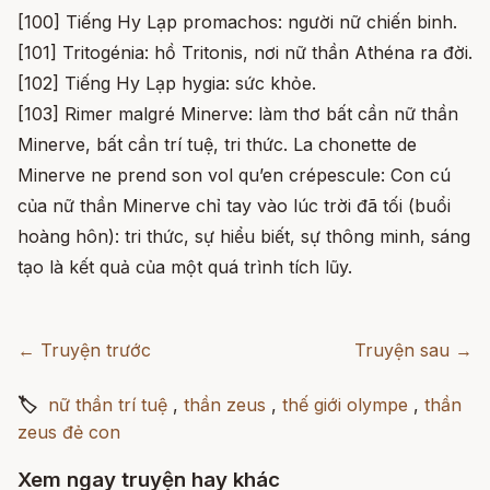
[100] Tiếng Hy Lạp promachos: người nữ chiến binh.
[101] Tritogénia: hồ Tritonis, nơi nữ thần Athéna ra đời.
[102] Tiếng Hy Lạp hygia: sức khỏe.
[103] Rimer malgré Minerve: làm thơ bất cần nữ thần
Minerve, bất cần trí tuệ, tri thức. La chonette de
Minerve ne prend son vol qu’en crépescule: Con cú
của nữ thần Minerve chỉ tay vào lúc trời đã tối (buổi
hoàng hôn): tri thức, sự hiểu biết, sự thông minh, sáng
tạo là kết quả của một quá trình tích lũy.
← Truyện trước
Truyện sau →
🏷
nữ thần trí tuệ
,
thần zeus
,
thế giới olympe
,
thần
zeus đẻ con
Xem ngay truyện hay khác