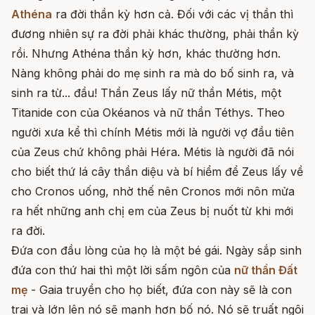
Athéna
ra đời thần kỳ hơn cả. Đối với các vị thần thì
đương nhiên sự ra đời phải khác thường, phải thần kỳ
rồi. Nhưng Athéna thần kỳ hơn, khác thường hơn.
Nàng không phải do mẹ sinh ra mà do bố sinh ra, và
sinh ra từ... đầu! Thần Zeus lấy nữ thần Métis, một
Titanide con của Okéanos và nữ thần Téthys. Theo
người xưa kể thì chính Métis mới là người vợ đầu tiên
của Zeus chứ không phải Héra. Métis là người đã nói
cho biết thứ lá cây thần diệu và bí hiểm để Zeus lấy về
cho Cronos uống, nhờ thế nên Cronos mới nôn mửa
ra hết những anh chị em của Zeus bị nuốt từ khi mới
ra đời.
Đứa con đầu lòng của họ là một bé gái. Ngày sắp sinh
đứa con thứ hai thì một lời sấm ngôn của
nữ thần Đất
mẹ
- Gaia truyền cho họ biết, đứa con này sẽ là con
trai và lớn lên nó sẽ mạnh hơn bố nó. Nó sẽ truất ngôi