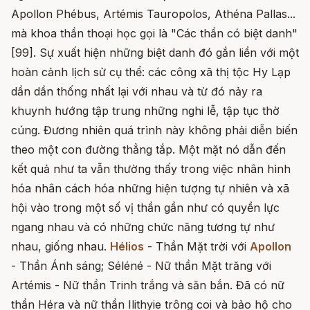
Apollon Phébus, Artémis Tauropolos, Athéna Pallas...
mà khoa thần thoại học gọi là "Các thần có biệt danh"
[99]. Sự xuất hiện những biệt danh đó gắn liền với một
hoàn cảnh lịch sử cụ thể: các công xã thị tộc Hy Lạp
dần dần thống nhất lại với nhau và từ đó nảy ra
khuynh hướng tập trung những nghi lễ, tập tục thờ
cúng. Đương nhiên quá trình này không phải diễn biến
theo một con đường thẳng tắp. Một mặt nó dẫn đến
kết quả như ta vẫn thường thấy trong việc nhân hình
hóa nhân cách hóa những hiện tượng tự nhiên và xã
hội vào trong một số vị thần gần như có quyền lực
ngang nhau và có những chức năng tương tự như
nhau, giống nhau.
Hélios
- Thần Mặt trời với
Apollon
- Thần Ánh sáng; Séléné - Nữ thần Mặt trăng với
Artémis - Nữ thần Trinh trắng và săn bắn. Đã có nữ
thần Héra và nữ thần Ilithyie trông coi và bảo hộ cho