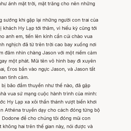
 như ánh mặt trời, mặt trăng cho nên những
sướng khi gặp lại những người con trai của
 khách Hy Lạp tới thăm, vì hiếu kỳ cũng tới
o anh em, tiến lên kính cẩn cúi chào vua
nh nghịch đã từ trên trời cao bay xuống nơi
đăm đăm nhìn chàng Jason với một niềm cảm
gay một phát. Mũi tên vô hình bay đi xuyên
 hai, Éros bắn vào ngực Jason, và Jason tất
han tình cảm.
y bị bão đắm thuyền như thế nào, đã gặp
nhà vua sứ mạng cuộc hành trình của mình:
ước Hy Lạp xa xôi thần thánh vượt biển khơi
ần Athéna truyền dạy cho cách đóng từng bộ
s ở Dodone để cho chúng tôi đóng mũi con
 không hai trên thế gian này, nói được và