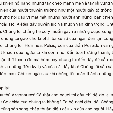
ều khiển nó bằng những tay chèo mạnh mẽ và tay lái vững v
khiển của người thuyền trưởng như một người đầy tớ thông 
những nỗi đau vì mất mát những người anh hùng, bạn chiến
i. Hỡi Aiétès đầy quyền lực và muôn vàn kính trọng. Chúng
. Chúng tôi chẳng hề có ý muốn gây ra những cuộc xung đ
chúng tôi giao cho là phải tới xứ sở của ngài, đến tận cun
õi chúng tôi. Hơn nữa, Pélias, con của thần Poséidon và 
ất khách quê người từ khi còn nhỏ. Đến tuổi trưởng thành, tôi
p nhận thử thách đó mà hôm nay chúng tôi đến đây để cầu xi
h vì những điều kỳ lạ và của cải đầy kho! Chúng tôi sẵn s
ốn máu. Chỉ xin ngài sau khi chúng tôi hoàn thành những 
 lại:
 thủ Argonautes! Có thật các người tới đây chỉ để xin lại
 Colchide của chúng ta không? Ta hồ nghi điều đó. Chẳng
ta cũng sẵn sàng chấp thuận điều cầu xin của các người. H