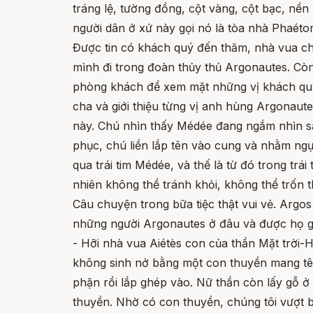
tráng lệ, tường đồng, cột vàng, cột bạc, nề
người dân ở xứ này gọi nó là tòa nhà Phaéton,
Được tin có khách quý đến thăm, nhà vua ch
mình đi trong đoàn thủy thủ Argonautes. Còn
phòng khách để xem mặt những vị khách quý. 
cha và giới thiệu từng vị anh hùng Argonaute
này. Chú nhìn thấy Médée đang ngắm nhìn s
phục, chú liền lắp tên vào cung và nhằm ngự
qua trái tim Médée, và thế là từ đó trong trá
nhiên không thể tránh khỏi, không thể trốn 
Câu chuyện trong bữa tiệc thật vui vẻ. Arg
những người Argonautes ở đâu và được họ gi
- Hỡi nhà vua Aiétès con của thần Mặt trời-H
không sinh nở bằng một con thuyền mang tên
phận rồi lắp ghép vào. Nữ thần còn lấy gỗ ở
thuyền. Nhờ có con thuyền, chúng tôi vượt bi