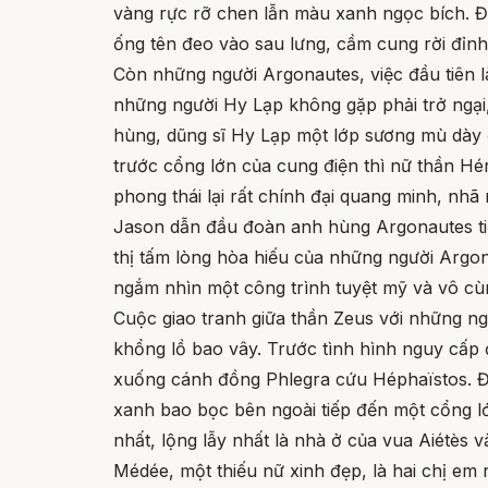
vàng rực rỡ chen lẫn màu xanh ngọc bích. Đó
ống tên đeo vào sau lưng, cầm cung rời đỉn
Còn những người Argonautes, việc đầu tiên l
những người Hy Lạp không gặp phải trở ngại
hùng, dũng sĩ Hy Lạp một lớp sương mù dày 
trước cổng lớn của cung điện thì nữ thần H
phong thái lại rất chính đại quang minh, nhã
Jason dẫn đầu đoàn anh hùng Argonautes tiế
thị tấm lòng hòa hiếu của những người Argo
ngắm nhìn một công trình tuyệt mỹ và vô cùn
Cuộc giao tranh giữa thần Zeus với những ng
khổng lồ bao vây. Trước tình hình nguy cấp 
xuống cánh đồng Phlegra cứu Héphaïstos. Để 
xanh bao bọc bên ngoài tiếp đến một cổng lớ
nhất, lộng lẫy nhất là nhà ở của vua Aiétès 
Médée, một thiếu nữ xinh đẹp, là hai chị em