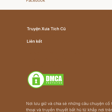
Facebook
Truyện Xưa Tích Cũ
Cổ tích Việt Nam
Liên kết
Lịch vạn niên
Hà Nội cũ - Món ngon Hà Nội
Truyện kiếm hiệp - Ngôn tình
Download - Tải Miễn Phí
Nơi lưu giữ và chia sẻ những câu chuyện cổ t
thoại và truyền thuyết bất hủ từ khắp nơi trên