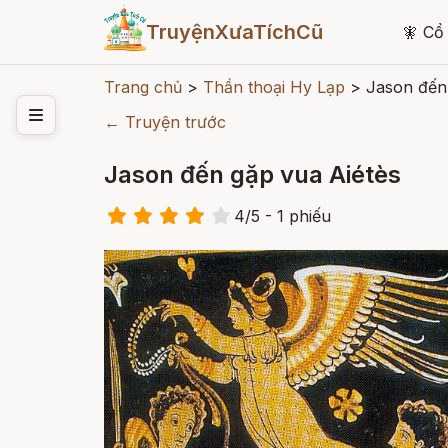
TruyệnXưaTíchCũ
🧚
Cổ 
Trang chủ
>
Thần thoại Hy Lạp
>
Jason đến
← Truyện trước
Jason đến gặp vua Aiétès
4
/
5
- 1
phiếu