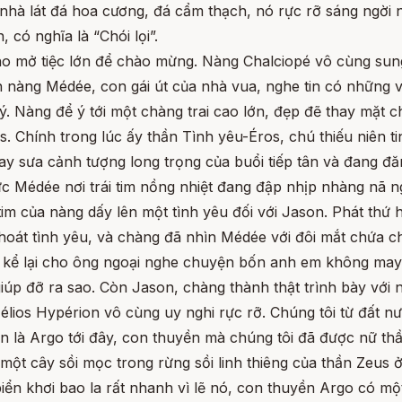
n nhà lát đá hoa cương, đá cẩm thạch, nó rực rỡ sáng ngời
 có nghĩa là “Chói lọi”.
o mở tiệc lớn để chào mừng. Nàng Chalciopé vô cùng sung 
 nàng Médée, con gái út của nhà vua, nghe tin có những vị
Nàng để ý tới một chàng trai cao lớn, đẹp đẽ thay mặt ch
s. Chính trong lúc ấy thần Tình yêu-Éros, chú thiếu niên ti
ay sưa cảnh tượng long trọng của buổi tiếp tân và đang 
c Médée nơi trái tim nồng nhiệt đang đập nhịp nhàng nã n
i tim của nàng dấy lên một tình yêu đối với Jason. Phát thứ
thoát tình yêu, và chàng đã nhìn Médée với đôi mắt chứa c
os kể lại cho ông ngoại nghe chuyện bốn anh em không ma
úp đỡ ra sao. Còn Jason, chàng thành thật trình bày với 
élios Hypérion vô cùng uy nghi rực rỡ. Chúng tôi từ đất n
 là Argo tới đây, con thuyền mà chúng tôi đã được nữ th
 một cây sồi mọc trong rừng sồi linh thiêng của thần Zeu
ển khơi bao la rất nhanh vì lẽ nó, con thuyền Argo có một