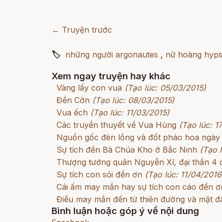
← Truyện trước
🏷
những người argonautes
,
nữ hoàng hyps
Xem ngay truyện hay khác
Vàng lấy con vua
(Tạo lúc: 05/03/2015)
Đền Cờn
(Tạo lúc: 08/03/2015)
Vua ếch
(Tạo lúc: 11/03/2015)
Các truyền thuyết về Vua Hùng
(Tạo lúc: 1
Nguồn gốc đèn lồng và đốt pháo hoa ngày t
Sự tích đền Bà Chúa Kho ở Bắc Ninh
(Tạo 
Thượng tướng quân Nguyễn Xí, đại thần 4 
Sự tích con sói đền ơn
(Tạo lúc: 11/04/2016
Cái ấm may mắn hay sự tích con cáo đền ơ
Điều may mắn đến từ thiên đường và mặt đ
Bình luận hoặc góp ý về nội dung