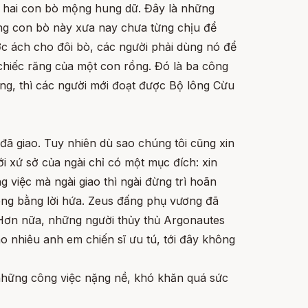
i hai con bò mộng hung dữ. Đây là những
ng con bò này xưa nay chưa từng chịu để
ợc ách cho đôi bò, các người phải dùng nó để
chiếc răng của một con rồng. Đó là ba công
ưng, thì các người mới đoạt được Bộ lông Cừu
đã giao. Tuy nhiên dù sao chúng tôi cũng xin
i xứ sở của ngài chỉ có một mục đích: xin
 việc mà ngài giao thì ngài đừng trì hoãn
iêng bằng lời hứa. Zeus đấng phụ vương đã
. Hơn nữa, những người thủy thủ Argonautes
o nhiêu anh em chiến sĩ ưu tú, tới đây không
 những công việc nặng nề, khó khăn quá sức