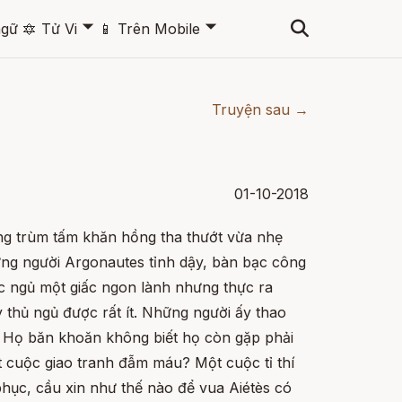
🞃
🞃
ngữ
🔯
Tử Vi
📱
Trên Mobile
Truyện sau →
01-10-2018
g trùm tấm khăn hồng tha thướt vừa nhẹ
hững người Argonautes tỉnh dậy, bàn bạc công
c ngủ một giấc ngon lành nhưng thực ra
 thủ ngủ được rất ít. Những người ấy thao
. Họ băn khoăn không biết họ còn gặp phải
 cuộc giao tranh đẫm máu? Một cuộc tỉ thí
hục, cầu xin như thế nào để vua Aiétès có