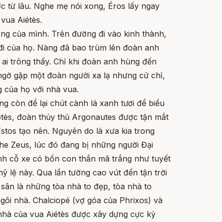
c từ lâu. Nghe mẹ nói xong, Éros lấy ngay
vua Aiétès.
ọng của mình. Trên đường đi vào kinh thành,
đi của họ. Nàng đã bao trùm lên đoàn anh
ai trông thấy. Chỉ khi đoàn anh hùng đến
ngờ gặp một đoàn người xa lạ nhưng cử chỉ,
g của họ với nhà vua.
 còn để lại chút cành lá xanh tươi để biểu
étès, đoàn thủy thủ Argonautes được tận mắt
stos tạo nên. Nguyên do là xưa kia trong
he Zeus, lúc đó đang bị những người Đại
ánh cỗ xe có bốn con thần mã trắng như tuyết
 lệ này. Qua lần tường cao vút đến tận trời
sân là những tòa nhà to đẹp, tòa nhà to
ngôi nhà. Chalciopé (vợ góa của Phrixos) và
 nhà của vua Aiétès được xây dựng cực kỳ