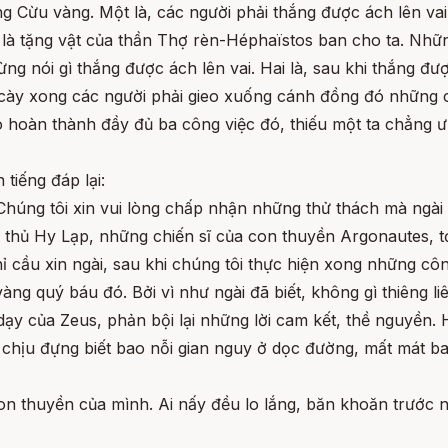
g Cừu vàng. Một là, các người phải thắng được ách lên va
là tặng vật của thần Thợ rèn-Héphaïstos ban cho ta. Nhữ
 nói gì thắng được ách lên vai. Hai là, sau khi thắng đư
 cày xong các người phải gieo xuống cánh đồng đó những 
ó hoàn thành đầy đủ ba công việc đó, thiếu một ta chẳng 
tiếng đáp lại:
Chúng tôi xin vui lòng chấp nhận những thử thách mà ngài 
y thủ Hy Lạp, những chiến sĩ của con thuyền Argonautes, tớ
 cầu xin ngài, sau khi chúng tôi thực hiện xong những công
ng quý báu đó. Bởi vì như ngài đã biết, không gì thiêng l
 dạy của Zeus, phản bội lại những lời cam kết, thề nguyền
 chịu đựng biết bao nỗi gian nguy ở dọc đường, mất mát ba
con thuyền của mình. Ai nấy đều lo lắng, băn khoăn trước