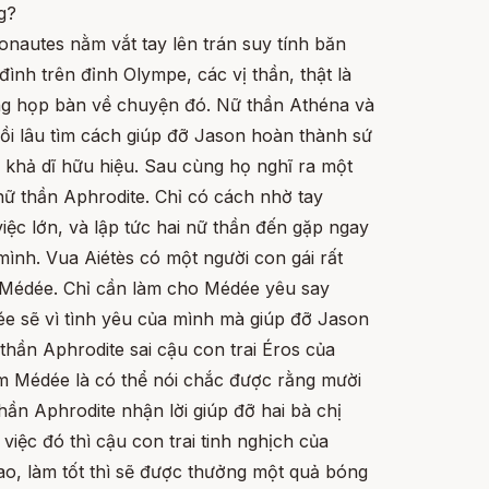
g?
nautes nằm vắt tay lên trán suy tính băn
n đình trên đỉnh Olympe, các vị thần, thật là
cũng họp bàn về chuyện đó. Nữ thần Athéna và
ồi lâu tìm cách giúp đỡ Jason hoàn thành sứ
 khả dĩ hữu hiệu. Sau cùng họ nghĩ ra một
 nữ thần Aphrodite. Chỉ có cách nhờ tay
iệc lớn, và lập tức hai nữ thần đến gặp ngay
mình. Vua Aiétès có một người con gái rất
là Médée. Chỉ cần làm cho Médée yêu say
ée sẽ vì tình yêu của mình mà giúp đỡ Jason
hần Aphrodite sai cậu con trai Éros của
im Médée là có thể nói chắc được rằng mười
hần Aphrodite nhận lời giúp đỡ hai bà chị
việc đó thì cậu con trai tinh nghịch của
ao, làm tốt thì sẽ được thưởng một quả bóng