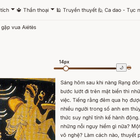
🞃
🞃
tích
🔱
Thần thoại
🕌
Truyền thuyết
🙋
Ca dao - Tục 
 gặp vua Aiétès
14px
🖶
🌙
Sáng hôm sau khi nàng Rạng đôn
bước lướt đi trên mặt biển thì n
việc. Tiếng rằng đêm qua họ đượ
nhiều người trong số anh em thủy
thức suy nghĩ tính kế hành động
những nỗi nguy hiểm gì nữa? Một
võ nghệ? Làm cách nào, thuyết p