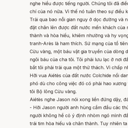
nghe hiểu được tiếng người. Chúng tôi đã đi
chí của nó nữa. Vì thế nó tuân theo sự điều 
Trải qua bao nỗi gian nguy ở dọc đường và 
đặt chân lên được đất nước mến khách của ngà
thành và hòa hiếu, khiêm nhường và hy vọng
tranh-Arès là ham thích. Sứ mạng của tổ tiên 
Cừu vàng, một báu vật gia truyền của dòng d
ngôi báu của cha tôi. Tôi phải lưu lạc ở nơi đ
bắt tôi phải trải qua một thử thách. Vì chấ
Hỡi vua Aiétès của đất nước Colchide nổi dan
phó dù cho công việc đó có phải hao xương t
tôi Bộ lông Cừu vàng.
Aiétès nghe Jason nói xong liền đứng dậy, đáp
- Hỡi Jason người anh hùng cầm đầu các thủy
người không hề cỏ ý định nhòm ngó mình đất
trái tim hòa hiếu và chân thành. Tuy nhiên 