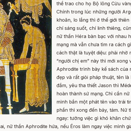
thể trao cho họ Bộ lông Cừu vàn
Chính trong lúc những người Argo
khoăn, lo lắng thì ở thế giới thiê
chí sáng suốt, chí linh thiêng, 
nữ thần Héra bàn bạc với nhau h
mạng mà vẫn chưa tìm ra cách gì
cách thật là tuyệt diệu: phải nhờ
“người chị em” này thì mới xong v
Aphrodite trình bày kế sách của 
đẹp và rất giỏi pháp thuật, tên 
đắm, yêu tha thiết Jason thì Méd
hoàn thành sứ mạng. Chỉ cần nữ t
mình bắn một phát tên vào trái t
phần thì xong đến bảy, tám. Nữ t
ngay: tưởng việc gì khó khăn chứ 
rai, nữ thần Aphrodite hứa, nếu Éros làm ngay việc mình gi