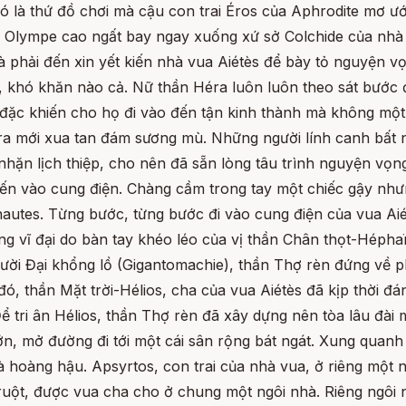
 là thứ đồ chơi mà cậu con trai Éros của Aphrodite mơ ướ
h Olympe cao ngất bay ngay xuống xứ sở Colchide của nhà 
à phải đến xin yết kiến nhà vua Aiétès để bày tỏ nguyện v
, khó khăn nào cả. Nữ thần Héra luôn luôn theo sát bước 
đặc khiến cho họ đi vào đến tận kinh thành mà không một 
éra mới xua tan đám sương mù. Những người lính canh bất 
 nhặn lịch thiệp, cho nên đã sẵn lòng tâu trình nguyện vọn
n vào cung điện. Chàng cầm trong tay một chiếc gậy nhưng
nautes. Từng bước, từng bước đi vào cung điện của vua Ai
g vĩ đại do bàn tay khéo léo của vị thần Chân thọt-Héphaï
ười Đại khổng lồ (Gigantomachie), thần Thợ rèn đứng về p
đó, thần Mặt trời-Hélios, cha của vua Aiétès đã kịp thời đ
tri ân Hélios, thần Thợ rèn đã xây dựng nên tòa lâu đài mỹ
n, mở đường đi tới một cái sân rộng bát ngát. Xung quanh 
và hoàng hậu. Apsyrtos, con trai của nhà vua, ở riêng một 
 ruột, được vua cha cho ở chung một ngôi nhà. Riêng ngôi