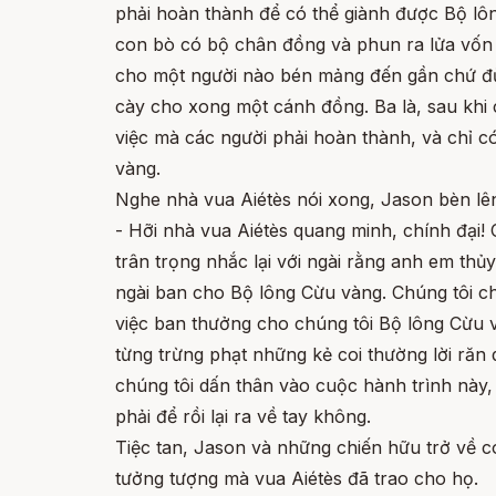
phải hoàn thành để có thể giành được Bộ lôn
con bò có bộ chân đồng và phun ra lửa vốn 
cho một người nào bén mảng đến gần chứ đừng
cày cho xong một cánh đồng. Ba là, sau khi
việc mà các người phải hoàn thành, và chỉ c
vàng.
Nghe nhà vua Aiétès nói xong, Jason bèn lên 
- Hỡi nhà vua Aiétès quang minh, chính đại! 
trân trọng nhắc lại với ngài rằng anh em thủ
ngài ban cho Bộ lông Cừu vàng. Chúng tôi chỉ
việc ban thưởng cho chúng tôi Bộ lông Cừu và
từng trừng phạt những kẻ coi thường lời răn
chúng tôi dấn thân vào cuộc hành trình này,
phải để rồi lại ra về tay không.
Tiệc tan, Jason và những chiến hữu trở về 
tưởng tượng mà vua Aiétès đã trao cho họ.