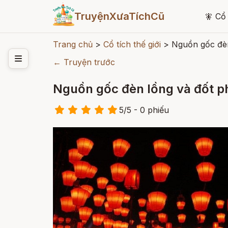
TruyệnXưaTíchCũ
🧚
Cổ 
Trang chủ
>
Cổ tích thế giới
>
Nguồn gốc đèn
← Truyện trước
Nguồn gốc đèn lồng và đốt ph
5
/
5
- 0
phiếu