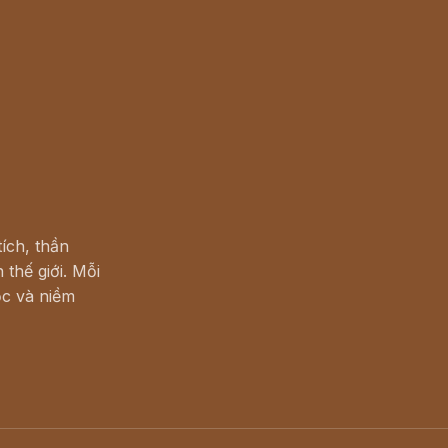
ích, thần
 thế giới. Mỗi
c và niềm