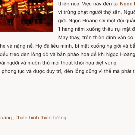
thiên nga. Việc này đến tai
Ngọc 
vì trừng phạt người thợ săn, Ngườ
giới. Ngọc Hoàng sai một đội quâ
1 hàng năm xuống thiêu rụi mặt 
May thay, trên thiên đình vẫn có
e và nặng nề. Họ đã liều mình, bí mật xuống hạ giới và bầ
 đều treo đèn lồng đỏ và bắn pháo hoa để khi Ngọc Hoàng
oài người và muôn thú mới thoát khỏi họa diệt vong.
 phong tục và được duy trì, đèn lồng cũng vì thế mà phát 
hoàng
,
thiên binh thiên tướng