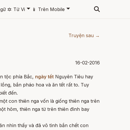
🞃
🞃
ngữ
🔯
Tử Vi
📱
Trên Mobile
Truyện sau →
16-02-2016
n tộc phía Bắc,
ngày tết
Nguyên Tiêu hay
lồng, bắn pháo hoa và ăn tết rất to. Tuy
biết đến.
 một con thiên nga vốn là giống thiên nga trên
ột hôm, thiên nga từ trên thiên đình bay
ăn nhìn thấy và đã vô tình bắn chết con