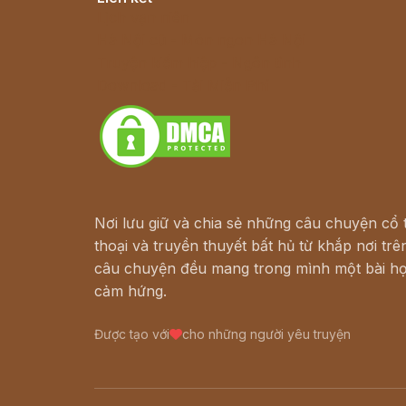
Lịch vạn niên
Hà Nội cũ - Món ngon Hà Nội
Truyện kiếm hiệp - Ngôn tình
Download - Tải Miễn Phí
Nơi lưu giữ và chia sẻ những câu chuyện cổ t
thoại và truyền thuyết bất hủ từ khắp nơi trên
câu chuyện đều mang trong mình một bài họ
cảm hứng.
Được tạo với
cho những người yêu truyện