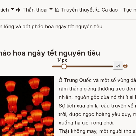
🞃
🞃
tích
🔱
Thần thoại
🕌
Truyền thuyết
🙋
Ca dao - Tục 
 lồng và đốt pháo hoa ngày tết nguyên tiêu
áo hoa ngày tết nguyên tiêu
14px
🖶
🌙
Ở Trung Quốc và một số vùng dâ
rằm tháng giêng thường treo đèn 
nhiên, nguồn gốc của nó thì ít ai 
Sự tích xưa ghi lại câu truyện về
trời, được ngọc hoàng yêu quý, m
xuống hạ giới rong chơi.
Thật không may, một người thợ s