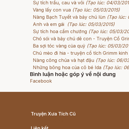
Sự tích trầu, cau và vôi
(Tạo lúc: 04/03/201
Vàng lấy con vua
(Tạo lúc: 05/03/2015)
Nàng Bạch Tuyết và bảy chú lùn
(Tạo lúc:
Anh và em gái
(Tạo lúc: 05/03/2015)
Sự tích hoa cẩm chướng
(Tạo lúc: 05/03/2
Chó sói và bảy chú dê con - Truyện Cổ G
Ba sợi tóc vàng của quỷ
(Tạo lúc: 05/03/20
Chú mèo đi hia - truyện cổ tích Grimm kinh
Nàng công chúa và hạt đậu
(Tạo lúc: 06/0
Những bông hoa của cô bé Ida
(Tạo lúc: 0
Bình luận hoặc góp ý về nội dung
Facebook
Truyện Xưa Tích Cũ
Cổ tích Việt Nam
Liên kết