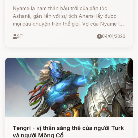
Nyame là nam thần bầu trời của dân tộc
Ashanti, gắn liền với sự tích Anansi lấy được
mọi câu chuyện trên thế giới. Vợ của Nyame là
nữ thần đất mẹ Asase Ya, họ có hai người con
ST
04/01/2020
là Bea và Tano. Asase Ya cũng là mẹ của thần
lừa gạt Anansi, nhưng không rõ Anansi có phải
con của Nyame hay không.
Tengri - vị thần sáng thế của người Turk
và người Mông Cổ