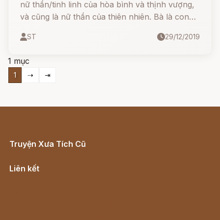
nữ thần/tinh linh của hòa bình và thịnh vượng,
và cũng là nữ thần của thiên nhiên. Bà là con
gái của Wi-tinh linh của mặt trời, và tinh linh mặt
ST
29/12/2019
trăng Hanhelpi-Wi.
1 mục
1
⇢
⇥
Truyện Xưa Tích Cũ
Cổ tích Việt Nam
Liên kết
Lịch vạn niên
Hà Nội cũ - Món ngon Hà Nội
Truyện kiếm hiệp - Ngôn tình
Download - Tải Miễn Phí