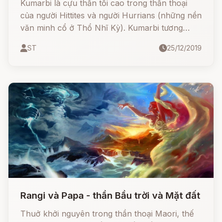
Kumarbi là cựu thần tối cao trong thần thoại
của người Hittites và người Hurrians (những nền
văn minh cổ ở Thổ Nhĩ Kỳ). Kumarbi tương
đương Kronos của người Hy Lạp và El người
ST
25/12/2019
Ugariti.
Rangi và Papa - thần Bầu trời và Mặt đất
Thuở khởi nguyên trong thần thoại Maori, thế