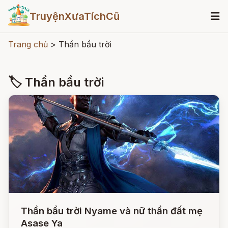
TruyệnXưaTíchCũ
Trang chủ
>
Thần bầu trời
🏷 Thần bầu trời
Thần bầu trời Nyame và nữ thần đất mẹ
Asase Ya