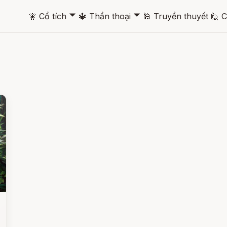
🞃
🞃
🧚
Cổ tích
🔱
Thần thoại
🕌
Truyền thuyết
🙋
C