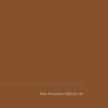
Điều Khoản
Bảo Mật
Liên Hệ