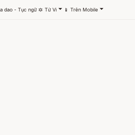
🞃
🞃
a dao - Tục ngữ
🔯
Tử Vi
📱
Trên Mobile