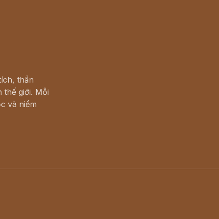
ích, thần
 thế giới. Mỗi
c và niềm