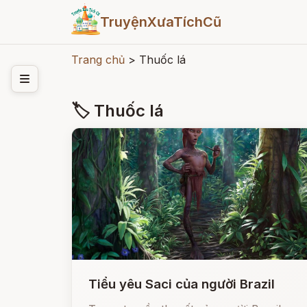
TruyệnXưaTíchCũ
Trang chủ
>
Thuốc lá
🏷 Thuốc lá
Tiểu yêu Saci của người Brazil