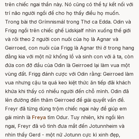
trên chiếc ngai thần này. Nó cũng có thể tự kết nối với
trí não người ngồi để cho họ thấy điều họ muốn.
Trong bài thơ Grímnismál trong Thơ ca Edda. Odin và
Frigg ngồi trên chiếc ghế Lidskjalf nhìn xuống thế giới
và rõi theo 2 người con nuôi của họ là Agnar và
Geirroed, con nuôi của Frigg là Agnar thì ở trong hang
đằng kia với một nữ khổng lồ và sinh con với ả ta, còn
đứa con đỡ đầu của Odin là Geirroed lại làm vua một
vùng đất. Frigg đánh cược với Odin rằng: Geirroed làm
vua nhưng cậu ta quá keo kiệt thức ăn tiếp đãi khách
khứa khi thấy có nhiều người đến chỗ mình. Odin đã
lên đường đến thăm Geirroed để giải quyết vấn đề.
Freyr đã từng dùng trộm chiếc ngai này để giúp em
gái mình là
Freya
tìm Odur. Tuy nhiên, khi ngồi lên
ngai, Freyr đã vô tình đưa mắt đến Jotunnheim và
nhìn thấy Gerd - một nữ Jotunn cực kì xinh đẹp,