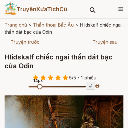
TruyệnXưaTíchCũ
Trang chủ
>
Thần thoại Bắc Âu
>
Hlidskalf chiếc ngai
thần dát bạc của Odin
← Truyện trước
Truyện sau →
Hlidskalf chiếc ngai thần dát bạc
của Odin
5
/
5
- 1
phiếu
14px
🖶
🌙