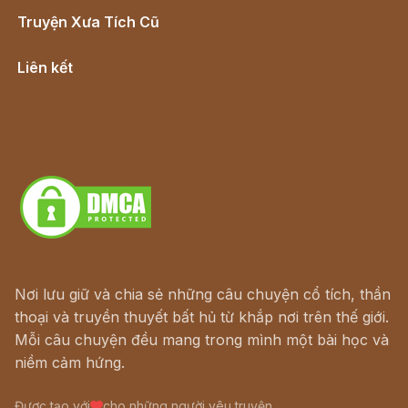
Truyện Xưa Tích Cũ
Cổ tích Việt Nam
Liên kết
Lịch vạn niên
Hà Nội cũ - Món ngon Hà Nội
Truyện kiếm hiệp - Ngôn tình
Download - Tải Miễn Phí
Nơi lưu giữ và chia sẻ những câu chuyện cổ tích, thần
thoại và truyền thuyết bất hủ từ khắp nơi trên thế giới.
Mỗi câu chuyện đều mang trong mình một bài học và
niềm cảm hứng.
Được tạo với
cho những người yêu truyện