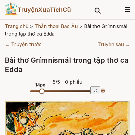
TruyệnXưaTíchCũ
Trang chủ
>
Thần thoại Bắc Âu
>
Bài thơ Grímnismál
trong tập thơ ca Edda
← Truyện trước
Truyện sau →
Bài thơ Grímnismál trong tập thơ ca
Edda
5
/
5
- 0
phiếu
14px
🖶
🌙