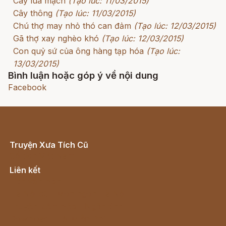
Cây lúa mạch
(Tạo lúc: 11/03/2015)
Cây thông
(Tạo lúc: 11/03/2015)
Chú thợ may nhỏ thó can đảm
(Tạo lúc: 12/03/2015)
Gã thợ xay nghèo khó
(Tạo lúc: 12/03/2015)
Con quỷ sứ của ông hàng tạp hóa
(Tạo lúc:
13/03/2015)
Bình luận hoặc góp ý về nội dung
Facebook
Truyện Xưa Tích Cũ
Cổ tích Việt Nam
Liên kết
Lịch vạn niên
Hà Nội cũ - Món ngon Hà Nội
Truyện kiếm hiệp - Ngôn tình
Download - Tải Miễn Phí