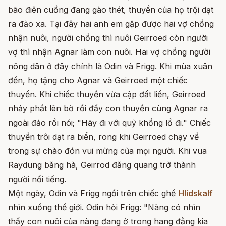
bão điên cuồng đang gào thét, thuyền của họ trội dạt
ra đảo xa. Tại đây hai anh em gặp được hai vợ chồng
nhận nuôi, người chồng thì nuôi Geirroed còn người
vợ thì nhận Agnar làm con nuôi. Hai vợ chồng người
nông dân ở đây chính là Odin và Frigg. Khi mùa xuân
đến, họ tặng cho Agnar và Geirroed một chiếc
thuyền. Khi chiếc thuyền vừa cập đất liền, Geirroed
nhảy phắt lên bờ rồi đẩy con thuyền cùng Agnar ra
ngoài đảo rồi nói; "Hãy đi với quỷ khổng lồ đi." Chiếc
thuyền trôi dạt ra biển, rong khi Geirroed chạy về
trong sự chào đón vui mừng của mọi người. Khi vua
Raydung băng hà, Geirrod đăng quang trở thành
người nổi tiếng.
Một ngày, Odin và Frigg ngồi trên chiếc ghế
Hlidskalf
nhìn xuống thế giới. Odin hỏi Frigg: "Nàng có nhìn
thấy con nuôi của nàng đang ở trong hang đằng kia