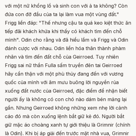
với một nữ khổng lồ và sinh con với ả ta không? Còn
đứa con đỡ đầu của ta lại làm vua một vùng đất."
Frigg liền đáp: "Thế nhưng cậu ta quá keo kiệt thức ăn
tiếp đãi khách khứa khi thấy có khách tìm đến chỗ
mình". Odin cho rằng và đã hiểu lầm và Frigg và Odin
đánh cược với nhau. Odin liền hóa thân thành phàm
nhân và tìm đến đất chỗ của Geirroed. Tuy nhiên
Frigg sai nữ thần Fulla sấm truyền đên tai Geirroed
hãy cẩn thận với một phù thủy đang đến với vương
quốc của mình với âm mưu buông lời nguyền rủa
xuống đất nước của Geirroed, đặc điểm để nhận biết
người ấy là không có con chó nào dám bén mảng lại
gần. Nhưng Geirroed không những xem nhẹ lời cảnh
cáo đó mà còn xuống lệnh bắt giữ kẻ đó. Người bắt
giữ mặc áo choàng xanh tự giới thiệu là Grimnir (chính
là Odin). Khi bị áp giải đến trước mặt nhà vua, Grimnir