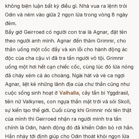
không biện luận bất kỳ điều gì. Nhà vua ra lệnh trói
Odin và ném vào giữa 2 ngọn lửa trong vòng 8 ngày
đêm.
Bấy giờ Geirroed có người con trai là Agnar, đặt tên
theo người anh mình. Agnar đến thăm Grimnir, cho
thần uống một cốc đầy và xin lỗi cho hành động ác
độc của cha cậu vì đã tra tấn người vô tội. Grimnir
uống một hơi hết cạn chiếc cốc, cùng lúc đó lửa nóng
đã cháy xém cả áo choàng. Ngài hát và vè ca ngợi
Agnar, liệt kê những lãnh địa của chư thần cũng như
cuộc sống sinh hoạt ở
Valhalla
, cây tần bì Yggdrasil,
tiên nữ Valkyries, con ngựa thần mặt trời và sói Skoll,
sự kiến tạo thế giới. Cuối cùng khi Grimnir nói tên thật
của mình thì Geirroed nhận ra người mình tra tấn
chính là Odin, hành động đó đã khiến Odin bỏ rơi hắn.
Hắn nhảy tới định giúp cho Odin thoát khỏi ngọn lửa