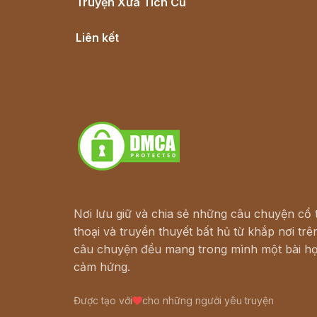
Truyện Xưa Tích Cũ
Cổ tích Việt Nam
Liên kết
Lịch vạn niên
Hà Nội cũ - Món ngon Hà Nội
Truyện kiếm hiệp - Ngôn tình
Download - Tải Miễn Phí
Nơi lưu giữ và chia sẻ những câu chuyện cổ t
thoại và truyền thuyết bất hủ từ khắp nơi trên
câu chuyện đều mang trong mình một bài họ
cảm hứng.
Được tạo với
cho những người yêu truyện