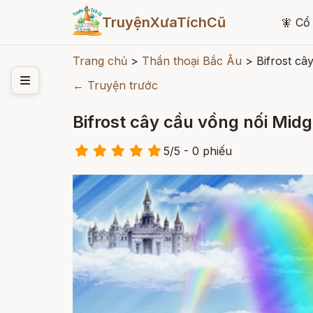
TruyệnXưaTíchCũ
🧚
Cổ 
Trang chủ
>
Thần thoại Bắc Âu
>
Bifrost câ
← Truyện trước
Bifrost cây cầu vồng nối Mid
5
/
5
- 0
phiếu