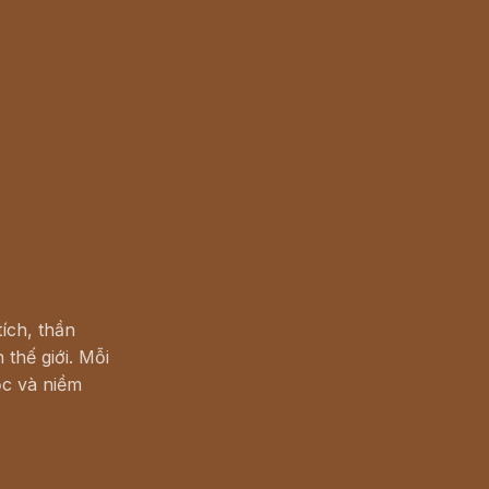
ích, thần
 thế giới. Mỗi
c và niềm