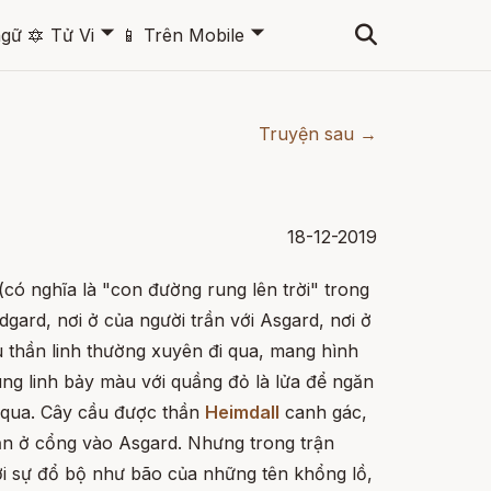
🞃
🞃
ngữ
🔯
Tử Vi
📱
Trên Mobile
Truyện sau →
18-12-2019
(có nghĩa là "con đường rung lên trời" trong
dgard, nơi ở của người trần với Asgard, nơi ở
ầu thần linh thường xuyên đi qua, mang hình
ng linh bảy màu với quầng đỏ là lửa để ngăn
 qua. Cây cầu được thần
Heimdall
canh gác,
thần ở cổng vào Asgard. Nhưng trong trận
ới sự đổ bộ như bão của những tên khổng lồ,