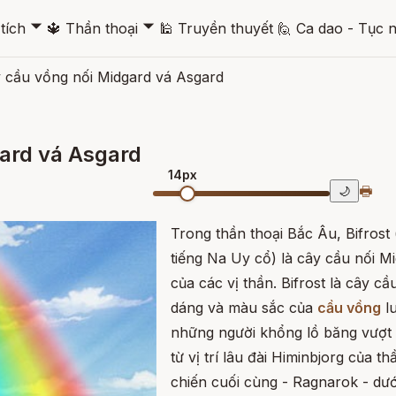
🞃
🞃
tích
🔱
Thần thoại
🕌
Truyền thuyết
🙋
Ca dao - Tục 
y cầu vồng nối Midgard vá Asgard
gard vá Asgard
14px
🖶
🌙
Trong thần thoại Bắc Âu, Bifrost 
tiếng Na Uy cổ) là cây cầu nối Mi
của các vị thần. Bifrost là cây c
dáng và màu sắc của
cầu vồng
lu
những người khổng lồ băng vượt
từ vị trí lâu đài Himinbjorg của 
chiến cuối cùng - Ragnarok - dư