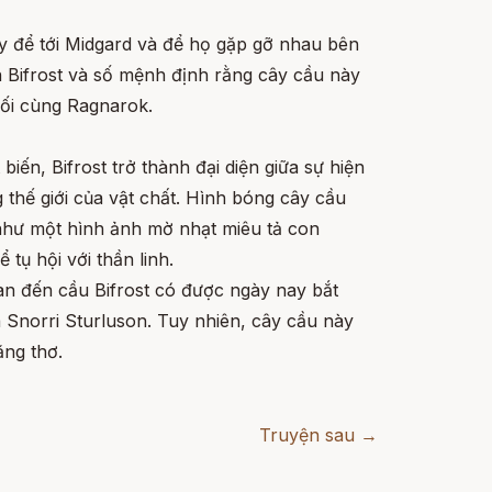
ày để tới Midgard và để họ gặp gỡ nhau bên
n Bifrost và số mệnh định rằng cây cầu này
uối cùng Ragnarok.
ến, Bifrost trở thành đại diện giữa sự hiện
thế giới của vật chất. Hình bóng cây cầu
 như một hình ảnh mờ nhạt miêu tả con
 tụ hội với thần linh.
an đến cầu Bifrost có được ngày nay bắt
 Snorri Sturluson. Tuy nhiên, cây cầu này
ằng thơ.
Truyện sau →