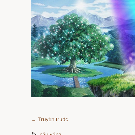
← Truyện trước
🏷
cầu vồng