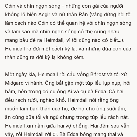
Odin và chín ngọn sóng - những con gái của người
khổng lồ biển Aegir và nữ thần Rán (vâng đừng hỏi tôi
làm cách nào Odin có thể quan hệ với chín ngọn sóng
và làm sao mà chín ngọn sóng có thể cùng nhau
mang bầu đẻ ra Heimdall, vì tôi cũng nào có biết...).
Heimdall ra đời một cách kỳ lạ, và những đứa con của
thần cũng ra đời kỳ lạ không kém.
Một ngày kia, Heimdall rời cầu vồng Bifrost và tới xứ
Midgard vi hành. Ông bắt gặp một túp lều lụp xụp, hôi
hám, bên trong có cụ ông Ai và cụ bà Edda. Cả hai
đều rách rưới, nghèo khổ. Heimdall nói rằng ông
muốn làm bạn thân của họ, để họ cho ông sưởi ấm,
ăn cùng bữa tối và ngủ chung trong túp lều rách nát.
Heimdall xin nằm giữa hai vợ chồng. Hai đêm sau vẫn
vậy, rồi Heimdall rời đi. Bà Edda bỗng mang thai và