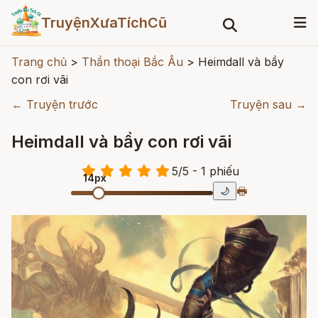
TruyệnXưaTíchCũ
Trang chủ
>
Thần thoại Bắc Âu
>
Heimdall và bầy
con rơi vãi
← Truyện trước
Truyện sau →
Heimdall và bầy con rơi vãi
5
/
5
- 1
phiếu
14px
🖶
🌙