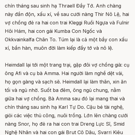
chín tháng sau sinh hạ Thraell Đầy Tớ. Anh chàng
này đần độn, xấu xí, về sau cưới nàng Thir Nô Lệ, hai
vợ chồng đẻ ra hai con trai Kleggi Ruồi Ngựa và Fulnir
Hôi Hám, hai con gái Kumba Con Ngốc và
Okkvainkalfa Chân To. Túm lại là cả một bầy con xấu
xí, bần hàn, muôn đời làm kiếp đầy tớ và nô lệ.
Heimdall lại tới một trang trại, gặp đôi vợ chồng già: cụ
ông Afi và cụ bà Amma. Hai người làm nghề dệt vải,
họ gọn gàng và sạch sẽ. Heimdall lại làm thân, xin ăn
tối và ngủ nhờ. Suốt ba đêm, ông ngủ chung, nằm
giữa hai vợ chồng. Bà Amma sau đó lại mang thai và
chín tháng sau sinh hạ Karl Tự Do. Cậu bé tài nghệ,
giỏi các việc thủ công, nuôi trồng. Lớn lên chàng cưới
nàng Snor, họ đẻ ra hai con trai Dreng Lực Sĩ, Smid
Nghệ Nhân và hai con gái Brut Cô Dâu, Svarri Kiêu