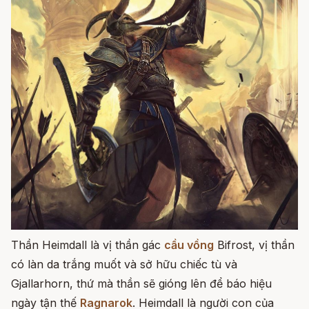
Thần Heimdall là vị thần gác
cầu vồng
Bifrost, vị thần
có làn da trắng muốt và sở hữu chiếc tù và
Gjallarhorn, thứ mà thần sẽ gióng lên để báo hiệu
ngày tận thế
Ragnarok
. Heimdall là người con của