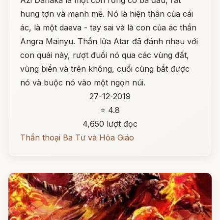
Azi Dahaka là một con rồng có ba đầu, rất
hung tợn và mạnh mẽ. Nó là hiện thân của cái
ác, là một daeva - tay sai và là con của ác thần
Angra Mainyu. Thần lửa Atar đã đánh nhau với
con quái này, rượt đuổi nó qua các vùng đất,
vùng biển và trên không, cuối cùng bắt được
nó và buộc nó vào một ngọn núi.
27-12-2019
⭐ 4.8
4,650 lượt đọc
Thần thoại Ba Tư và Hỏa Giáo