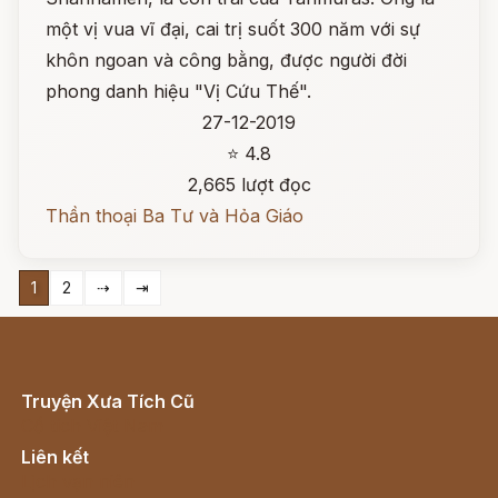
một vị vua vĩ đại, cai trị suốt 300 năm với sự
khôn ngoan và công bằng, được người đời
phong danh hiệu "Vị Cứu Thế".
27-12-2019
⭐ 4.8
2,665 lượt đọc
Thần thoại Ba Tư và Hỏa Giáo
1
2
⇢
⇥
Truyện Xưa Tích Cũ
Cổ tích Việt Nam
Liên kết
Lịch vạn niên