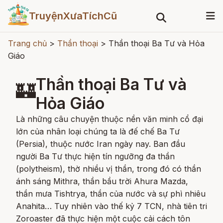
TruyệnXưaTíchCũ
Trang chủ
>
Thần thoại
>
Thần thoại Ba Tư và Hỏa
Giáo
Thần thoại Ba Tư và
🏰
Hỏa Giáo
Là những câu chuyện thuộc nền văn minh cổ đại
lớn của nhân loại chúng ta là đế chế Ba Tư
(Persia), thuộc nước Iran ngày nay. Ban đầu
người Ba Tư thực hiện tín ngưỡng đa thần
(polytheism), thờ nhiều vị thần, trong đó có thần
ánh sáng Mithra, thần bầu trời Ahura Mazda,
thần mưa Tishtrya, thần của nước và sự phì nhiêu
Anahita… Tuy nhiên vào thế kỷ 7 TCN, nhà tiên tri
Zoroaster đã thực hiện một cuộc cải cách tôn