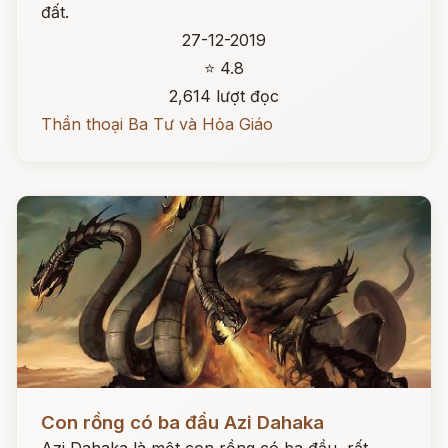
đất.
27-12-2019
⭐ 4.8
2,614 lượt đọc
Thần thoại Ba Tư và Hỏa Giáo
Đọc ngay
Con rồng có ba đầu Azi Dahaka