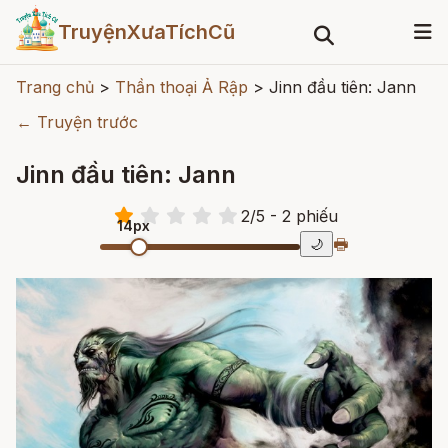
TruyệnXưaTíchCũ
Trang chủ
>
Thần thoại Ả Rập
>
Jinn đầu tiên: Jann
← Truyện trước
Jinn đầu tiên: Jann
2
/
5
- 2
phiếu
14px
🖶
🌙