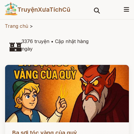
TruyệnXưaTíchCũ
Trang chủ
>
3376 truyện
•
Cập nhật hàng
🏰
ngày
Đọc ngay
Ba sợi tóc vàng của quỷ