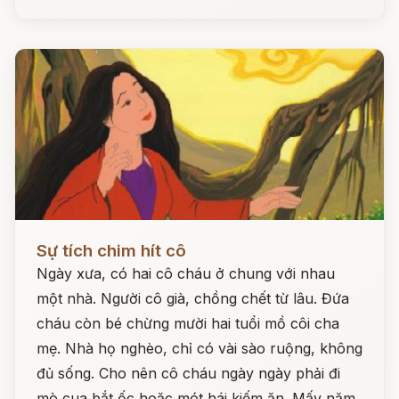
Đọc ngay
Sự tích chim hít cô
Ngày xưa, có hai cô cháu ở chung với nhau
một nhà. Người cô già, chồng chết từ lâu. Đứa
cháu còn bé chừng mười hai tuổi mồ côi cha
mẹ. Nhà họ nghèo, chỉ có vài sào ruộng, không
đủ sống. Cho nên cô cháu ngày ngày phải đi
mò cua bắt ốc hoặc mót hái kiếm ăn. Mấy năm