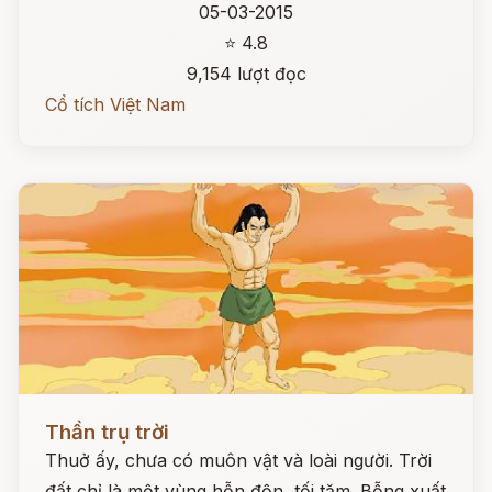
05-03-2015
⭐ 4.8
9,154 lượt đọc
Cổ tích Việt Nam
Đọc ngay
Thần trụ trời
Thuở ấy, chưa có muôn vật và loài người. Trời
đất chỉ là một vùng hỗn độn, tối tăm. Bỗng xuất