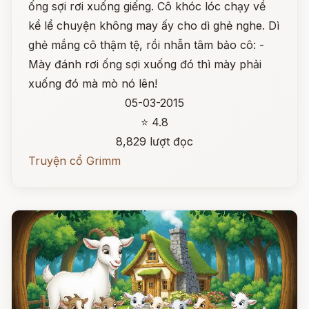
ống sợi rơi xuống giếng. Cô khóc lóc chạy về
kể lể chuyện không may ấy cho dì ghẻ nghe. Dì
ghẻ mắng cô thậm tệ, rồi nhẫn tâm bảo cô: -
Mày đánh rơi ống sợi xuống đó thì mày phải
xuống đó mà mò nó lên!
05-03-2015
⭐ 4.8
8,829 lượt đọc
Truyện cổ Grimm