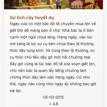
Đọc ngay
Sự tích cây huyết dụ
Ngày xưa có một bác đồ tể chuyên mua lợn về
giết thịt để mang bán ở chợ. Nhà bác ta ở bên
cạnh một ngôi chùa làng. Hàng ngày, vào lúc
mờ sáng là lúc sư cụ bên chùa theo lệ thường
thức dậy tụng kinh. Và cũng theo lệ thường, sư
cụ thức chú tiểu dậy gõ một hồi chuông mai.
Bấy giờ cũng là lúc bác đồ tể sửa soạn giết lợn,
cho nên bác ta quen lấy tiếng chuông làm
chừng thức dậy làm việc hàng ngày. Cứ như
thế, ngày nào cũng như ngày ấy không bao giờ
sai lạc.
05-03-2015
⭐ 4.8