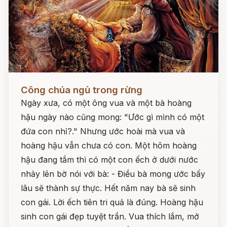
Đọc ngay
Công chúa ngủ trong rừng
Ngày xưa, có một ông vua và một bà hoàng
hậu ngày nào cũng mong: "Ước gì mình có một
đứa con nhỉ?." Nhưng ước hoài mà vua và
hoàng hậu vẫn chưa có con. Một hôm hoàng
hậu đang tắm thì có một con ếch ở dưới nước
nhảy lên bờ nói với bà: - Điều bà mong ước bấy
lâu sẽ thành sự thực. Hết năm nay bà sẽ sinh
con gái. Lời ếch tiên tri quả là đúng. Hoàng hậu
sinh con gái đẹp tuyệt trần. Vua thích lắm, mở