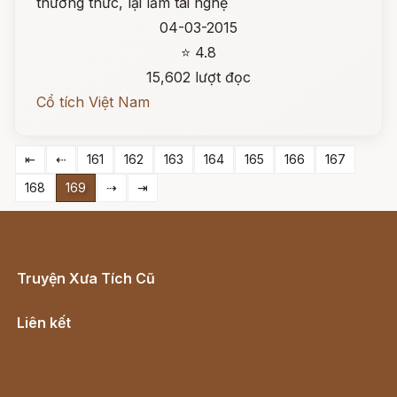
thường thức, lại lắm tài nghệ
04-03-2015
⭐ 4.8
15,602 lượt đọc
Cổ tích Việt Nam
⇤
⇠
161
162
163
164
165
166
167
168
169
⇢
⇥
Truyện Xưa Tích Cũ
Cổ tích Việt Nam
Liên kết
Lịch vạn niên
Hà Nội cũ - Món ngon Hà Nội
Truyện kiếm hiệp - Ngôn tình