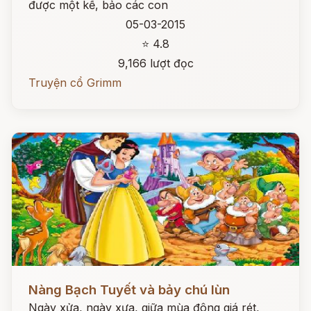
được một kế, bảo các con
05-03-2015
⭐ 4.8
9,166 lượt đọc
Truyện cổ Grimm
Đọc ngay
Nàng Bạch Tuyết và bảy chú lùn
Ngày xửa, ngày xưa, giữa mùa đông giá rét,