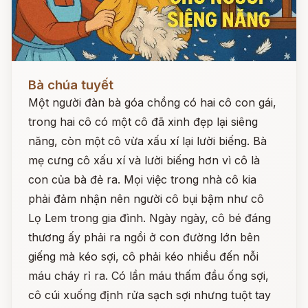
Đọc ngay
Bà chúa tuyết
Một người đàn bà góa chồng có hai cô con gái,
trong hai cô có một cô đã xinh đẹp lại siêng
năng, còn một cô vừa xấu xí lại lười biếng. Bà
mẹ cưng cô xấu xí và lười biếng hơn vì cô là
con của bà đẻ ra. Mọi việc trong nhà cô kia
phải đảm nhận nên người cô bụi bậm như cô
Lọ Lem trong gia đình. Ngày ngày, cô bé đáng
thương ấy phải ra ngồi ở con đường lớn bên
giếng mà kéo sợi, cô phải kéo nhiều đến nỗi
máu cháy rỉ ra. Có lần máu thấm đầu ống sợi,
cô cúi xuống định rửa sạch sợi nhưng tuột tay