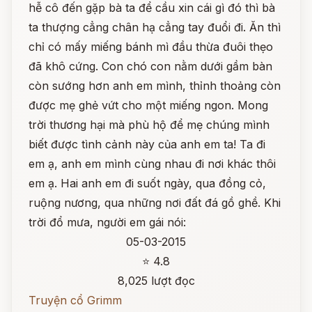
hễ cô đến gặp bà ta để cầu xin cái gì đó thì bà
ta thượng cẳng chân hạ cẳng tay đuổi đi. Ăn thì
chỉ có mấy miếng bánh mì đầu thừa đuôi thẹo
đã khô cứng. Con chó con nằm dưới gầm bàn
còn sướng hơn anh em mình, thỉnh thoảng còn
được mẹ ghẻ vứt cho một miếng ngon. Mong
trời thương hại mà phù hộ để mẹ chúng mình
biết được tình cảnh này của anh em ta! Ta đi
em ạ, anh em mình cùng nhau đi nơi khác thôi
em ạ. Hai anh em đi suốt ngày, qua đồng cỏ,
ruộng nương, qua những nơi đất đá gồ ghề. Khi
trời đổ mưa, người em gái nói:
05-03-2015
⭐ 4.8
8,025 lượt đọc
Truyện cổ Grimm