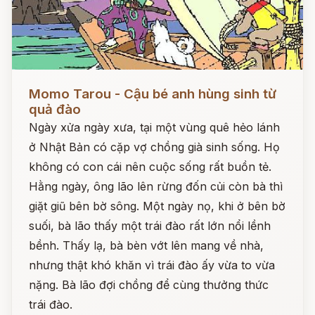
Đọc ngay
Momo Tarou - Cậu bé anh hùng sinh từ
quả đào
Ngày xửa ngày xưa, tại một vùng quê hẻo lánh
ở Nhật Bản có cặp vợ chồng già sinh sống. Họ
không có con cái nên cuộc sống rất buồn tẻ.
Hằng ngày, ông lão lên rừng đốn củi còn bà thì
giặt giũ bên bờ sông. Một ngày nọ, khi ở bên bờ
suối, bà lão thấy một trái đào rất lớn nổi lềnh
bềnh. Thấy lạ, bà bèn vớt lên mang về nhà,
nhưng thật khó khăn vì trái đào ấy vừa to vừa
nặng. Bà lão đợi chồng để cùng thưởng thức
trái đào.