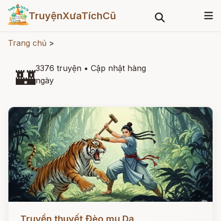
TruyệnXưaTíchCũ
Trang chủ
>
3376 truyện
•
Cập nhật hàng
🏰
ngày
Đọc ngay
Truyền thuyết Đèo mụ Dạ