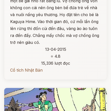
một bé gái nhỏ rất đáng iu. Vợ chồng ông vốn
không con cái nên ông bèn bế đứa trẻ về nhà
và nuôi nấng yêu thương. Họ đặt tên cho bé là
Kaguya Hime. Vào thời gian đó, cứ mỗi lần ông
lên rừng thì đốn củi đến đâu, vàng ào ào tuôn
ra đến đấy. Chẳng mấy chốc mà vợ chồng ông
trở nên giàu có.
13-04-2015
⭐ 4.8
15,336 lượt đọc
Cổ tích Nhật Bản