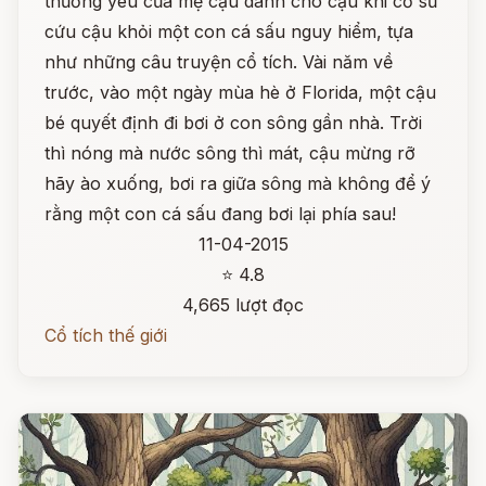
thương yêu của mẹ cậu dành cho cậu khi cố sữ
cứu cậu khỏi một con cá sấu nguy hiểm, tựa
như những câu truyện cổ tích. Vài năm về
trước, vào một ngày mùa hè ở Florida, một cậu
bé quyết định đi bơi ở con sông gần nhà. Trời
thì nóng mà nước sông thì mát, cậu mừng rỡ
hãy ào xuống, bơi ra giữa sông mà không để ý
rằng một con cá sấu đang bơi lại phía sau!
11-04-2015
⭐ 4.8
4,665 lượt đọc
Cổ tích thế giới