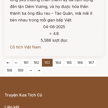
đến tận Diêm Vương, và họ được hóa thân
thành ba ông đầu rau – Táo Quân, mãi mãi ở
bên nhau trong mỗi gian bếp Việt.
04-06-2025
⭐ 4.8
5,588 lượt đọc
Cổ tích Việt Nam
⇤
⇠
161
162
163
164
165
166
167
168
169
⇢
⇥
Truyện Xưa Tích Cũ
Cổ tích Việt Nam
Liên kết