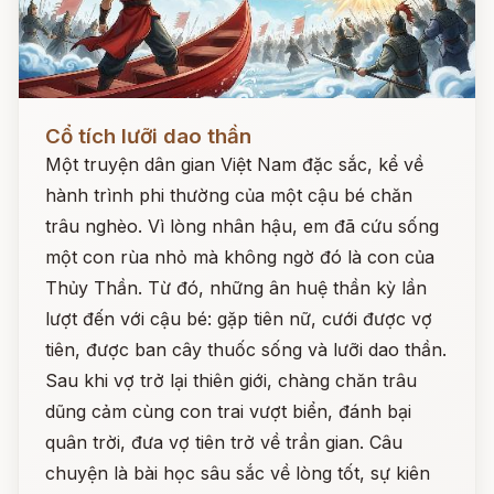
Đọc ngay
Cổ tích lưỡi dao thần
Một truyện dân gian Việt Nam đặc sắc, kể về
hành trình phi thường của một cậu bé chăn
trâu nghèo. Vì lòng nhân hậu, em đã cứu sống
một con rùa nhỏ mà không ngờ đó là con của
Thủy Thần. Từ đó, những ân huệ thần kỳ lần
lượt đến với cậu bé: gặp tiên nữ, cưới được vợ
tiên, được ban cây thuốc sống và lưỡi dao thần.
Sau khi vợ trở lại thiên giới, chàng chăn trâu
dũng cảm cùng con trai vượt biển, đánh bại
quân trời, đưa vợ tiên trở về trần gian. Câu
chuyện là bài học sâu sắc về lòng tốt, sự kiên