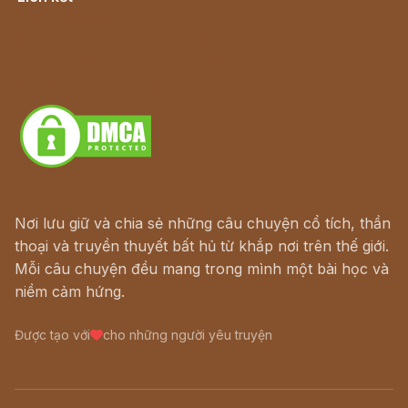
Lịch vạn niên
Hà Nội cũ - Món ngon Hà Nội
Truyện kiếm hiệp - Ngôn tình
Download - Tải Miễn Phí
Nơi lưu giữ và chia sẻ những câu chuyện cổ tích, thần
thoại và truyền thuyết bất hủ từ khắp nơi trên thế giới.
Mỗi câu chuyện đều mang trong mình một bài học và
niềm cảm hứng.
Được tạo với
cho những người yêu truyện