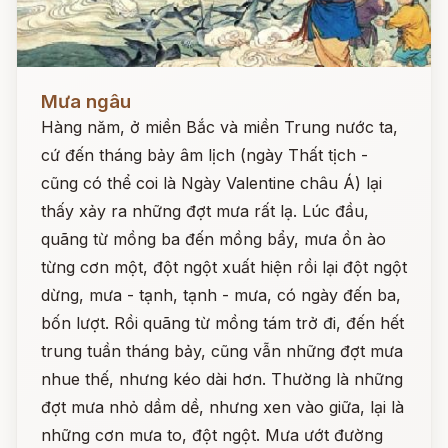
Đọc ngay
Mưa ngâu
Hàng năm, ở miền Bắc và miền Trung nước ta,
cứ đến tháng bảy âm lịch (ngày Thất tịch -
cũng có thể coi là Ngày Valentine châu Á) lại
thấy xảy ra những đợt mưa rất lạ. Lúc đầu,
quãng từ mồng ba đến mồng bẩy, mưa ồn ào
từng cơn một, đột ngột xuất hiện rồi lại đột ngột
dừng, mưa - tạnh, tạnh - mưa, có ngày đến ba,
bốn lượt. Rồi quãng từ mồng tám trở đi, đến hết
trung tuần tháng bảy, cũng vẫn những đợt mưa
nhue thế, nhưng kéo dài hơn. Thường là những
đợt mưa nhỏ dầm dề, nhưng xen vào giữa, lại là
những cơn mưa to, đột ngột. Mưa ướt đường