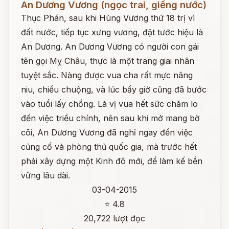
An Dương Vương (ngọc trai, giếng nước)
Thục Phán, sau khi Hùng Vương thứ 18 trị vì
đất nước, tiếp tục xưng vương, đặt tước hiệu là
An Dương. An Dương Vương có người con gái
tên gọi Mỵ Châu, thực là một trang giai nhân
tuyệt sắc. Nàng được vua cha rất mực nâng
niu, chiều chuộng, và lúc bấy giờ cũng đã bước
vào tuổi lấy chồng. Là vị vua hết sức chăm lo
đến việc triều chính, nên sau khi mở mang bờ
cõi, An Dương Vương đã nghỉ ngay đến việc
củng cố và phòng thủ quốc gia, mà trước hết
phải xây dựng một Kinh đô mới, để làm kế bền
vững lâu dài.
03-04-2015
⭐ 4.8
20,722 lượt đọc