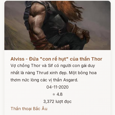
Đọc ngay
Alviss - Đứa "con rể hụt" của thần Thor
Vợ chồng Thor và Sif có người con gái duy
nhất là nàng Thrud xinh đẹp. Một bông hoa
thơm nức lòng các vị thần Asgard.
04-11-2020
⭐ 4.8
3,372 lượt đọc
Thần thoại Bắc Âu