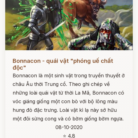
Đọc ngay
Bonnacon - quái vật "phóng uế chất
độc"
Bonnacon là một sinh vật trong truyền thuyết ở
châu Âu thời Trung cổ. Theo ghi chép về
những loài quái vật từ thời La Mã, Bonnacon có
vóc giáng giống một con bò với bộ lông màu
hung đỏ đặc trưng. Loài vật kì lạ này sở hữu
một đôi sừng cong và có bờm giống bờm ngựa.
08-10-2020
⭐ 4.8