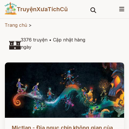
TruyệnXưaTíchCũ
Trang chủ
>
3376 truyện
•
Cập nhật hàng
🏰
ngày
Đọc ngay
Mictlan - Địa ngục chín không gian của