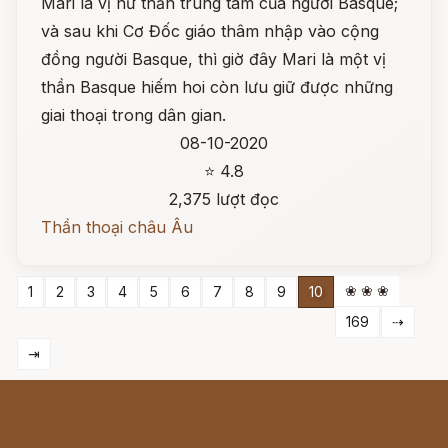
Mari là vị nữ thần trung tâm của người Basque;
và sau khi Cơ Đốc giáo thâm nhập vào cộng
đồng người Basque, thì giờ đây Mari là một vị
thần Basque hiếm hoi còn lưu giữ được những
giai thoại trong dân gian.
08-10-2020
⭐ 4.8
2,375 lượt đọc
Thần thoại châu Âu
❀ ❀ ❀
1
2
3
4
5
6
7
8
9
10
169
⇢
⇥