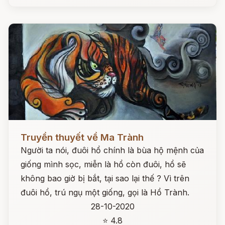
Đọc ngay
Truyền thuyết về Ma Trành
Người ta nói, đuôi hổ chính là bùa hộ mệnh của
giống mình sọc, miễn là hổ còn đuôi, hổ sẽ
không bao giờ bị bắt, tại sao lại thế ? Vì trên
đuôi hổ, trú ngụ một giống, gọi là Hổ Trành.
28-10-2020
⭐ 4.8