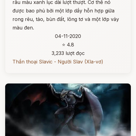
râu màu xanh lục dài lượt thượt. Cơ thể nó
được bao phủ bởi một lớp dầy hỗn hợp giữa
rong rêu, tảo, bùn đất, lông tơ và một lớp vảy
màu đen.
04-11-2020
⭐ 4.8
3,233 lượt đọc
Thần thoại Slavic - Người Slav (Xla-vơ)