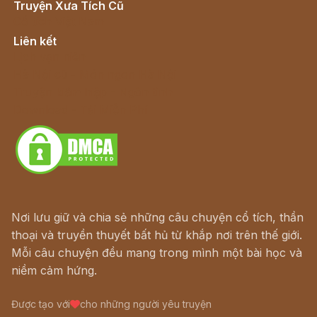
Truyện Xưa Tích Cũ
Cổ tích Việt Nam
Liên kết
Lịch vạn niên
Hà Nội cũ - Món ngon Hà Nội
Truyện kiếm hiệp - Ngôn tình
Download - Tải Miễn Phí
Nơi lưu giữ và chia sẻ những câu chuyện cổ tích, thần
thoại và truyền thuyết bất hủ từ khắp nơi trên thế giới.
Mỗi câu chuyện đều mang trong mình một bài học và
niềm cảm hứng.
Được tạo với
cho những người yêu truyện