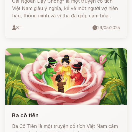
Gái Ngoan Dạy Chồng” là một truyện cổ tích
Việt Nam giàu ý nghĩa, kể về một người vợ hiền
hậu, thông minh và vị tha đã giúp cảm hóa
người chồng lêu lổng, hư hỏng. Câu chuyện
ST
29/05/2025
không chỉ ca ngợi đức hạnh người phụ nữ mà
còn là bài học quý giá về cách sống, tình nghĩa
vợ chồng và lòng bao dung.
Ba cô tiên
Ba Cô Tiên là một truyện cổ tích Việt Nam cảm