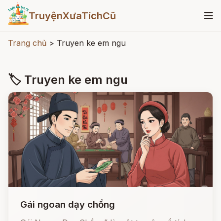
TruyệnXưaTíchCũ
Trang chủ
>
Truyen ke em ngu
🏷 Truyen ke em ngu
Gái ngoan dạy chồng