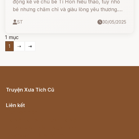
động kể về chú bé Tí Hon hiếu thảo, tuy nhỏ
bé nhưng chăm chỉ và giàu lòng yêu thương.
Nhờ tấm lòng hiếu thuận với cha mẹ, Tí Hon đã
ST
30/05/2025
được ba cô tiên giúp đỡ, mang lại cuộc sống
sung túc cho cả gia đình.
1 mục
1
⇢
⇥
Truyện Xưa Tích Cũ
Cổ tích Việt Nam
Liên kết
Lịch vạn niên
Hà Nội cũ - Món ngon Hà Nội
Truyện kiếm hiệp - Ngôn tình
Download - Tải Miễn Phí