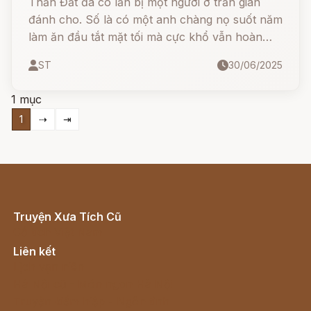
Thần Đất đã có lần bị một người ở trần gian
đánh cho. Số là có một anh chàng nọ suốt năm
làm ăn đầu tắt mặt tối mà cực khổ vẫn hoàn
cực khổ. Anh ta rất bất bình khi thấy xung
ST
30/06/2025
quanh mình mọi người đều giàu có sung sướng.
Anh ta bèn quyết chí đi tìm ông Trời để hỏi cho
1 mục
ra lẽ.
1
⇢
⇥
Truyện Xưa Tích Cũ
Cổ tích Việt Nam
Liên kết
Lịch vạn niên
Hà Nội cũ - Món ngon Hà Nội
Truyện kiếm hiệp - Ngôn tình