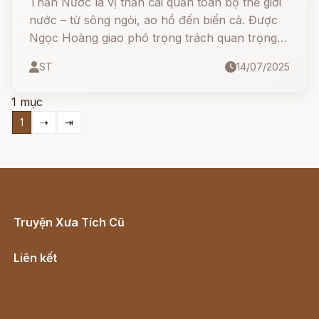
Thần Nước là vị thần cai quản toàn bộ thế giới
nước – từ sông ngòi, ao hồ đến biển cả. Được
Ngọc Hoàng giao phó trọng trách quan trọng,
Thần Nước là một vị long thần khổng lồ, làm
ST
14/07/2025
vua của 3.600 giống thủy tộc, gồm rắn, cá sấu,
thuồng luồng, rồng và vô số loài dưới thủy giới.
1 mục
1
⇢
⇥
Truyện Xưa Tích Cũ
Cổ tích Việt Nam
Liên kết
Lịch vạn niên
Hà Nội cũ - Món ngon Hà Nội
Truyện kiếm hiệp - Ngôn tình