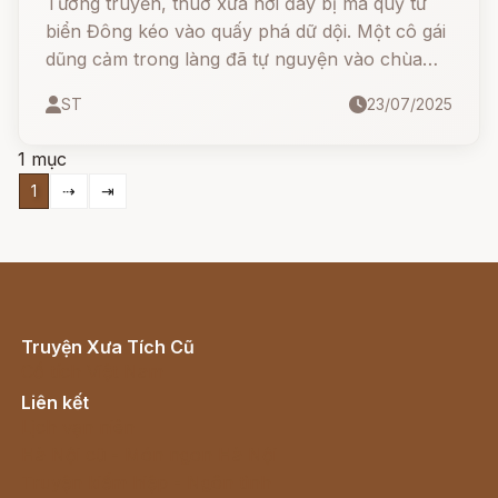
Tương truyền, thuở xưa nơi đây bị ma quỷ từ
biển Đông kéo vào quấy phá dữ dội. Một cô gái
dũng cảm trong làng đã tự nguyện vào chùa
chiến đấu với quỷ dữ và hy sinh trong trận
ST
23/07/2025
chiến ác liệt. Nhưng sau khi chết, cô hóa thân
thành một nữ thần mười hai tay, cầm 12 thanh
1 mục
đao diệt quỷ, bảo vệ bình yên cho dân làng.
1
⇢
⇥
Truyện Xưa Tích Cũ
Cổ tích Việt Nam
Liên kết
Lịch vạn niên
Hà Nội cũ - Món ngon Hà Nội
Truyện kiếm hiệp - Ngôn tình