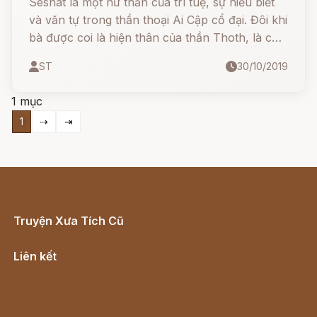
Seshat là một nữ thần của trí tuệ, sự hiểu biết
và văn tự trong thần thoại Ai Cập cổ đại. Đôi khi
bà được coi là hiện thân của thần Thoth, là con
gái hoặc vợ của Thoth.
ST
30/10/2019
1 mục
1
⇢
⇥
Truyện Xưa Tích Cũ
Cổ tích Việt Nam
Liên kết
Lịch vạn niên
Hà Nội cũ - Món ngon Hà Nội
Truyện kiếm hiệp - Ngôn tình