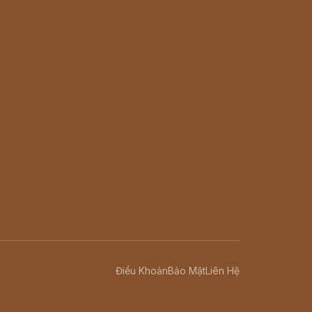
Điều Khoản
Bảo Mật
Liên Hệ