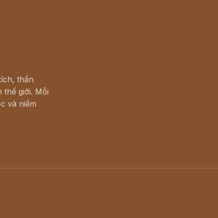
ích, thần
 thế giới. Mỗi
c và niềm