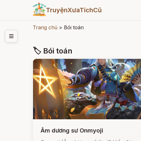
TruyệnXưaTíchCũ
Trang chủ
>
Bói toán
🏷 Bói toán
Âm dương sư Onmyoji