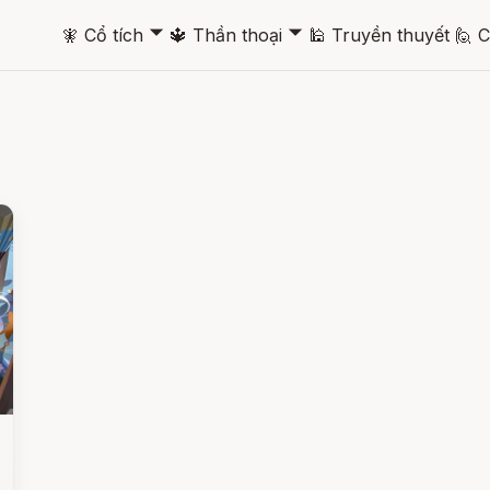
🞃
🞃
🧚
Cổ tích
🔱
Thần thoại
🕌
Truyền thuyết
🙋
C