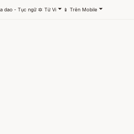
🞃
🞃
a dao - Tục ngữ
🔯
Tử Vi
📱
Trên Mobile