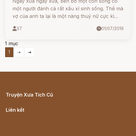
Ngày xửa ngày xưa, bên bờ một con sông có
một người đánh cá rất xấu xí sinh sống. Thế mà
vợ của anh ta lại là một nàng thuỷ nữ cực kì
xinh đẹp. Họ yêu nhau vô cùng, không muốn
ST
01/07/2019
rời xa nhau nửa bước.
1 mục
1
⇢
⇥
Truyện Xưa Tích Cũ
Cổ tích Việt Nam
Liên kết
Lịch vạn niên
Hà Nội cũ - Món ngon Hà Nội
Truyện kiếm hiệp - Ngôn tình