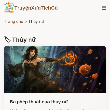
TruyệnXưaTíchCũ
Trang chủ
>
Thủy nữ
🏷 Thủy nữ
Ba phép thuật của thủy nữ